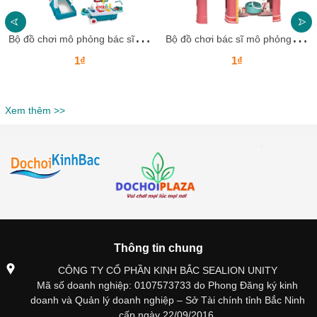
B
ộ đồ chơi mô phỏng bác sĩ DCBSKB20 – Bé yêu hóa thân thành bác sĩ nhí
B
ộ đồ chơi bác sĩ mô phỏng bàn phẫu thuật cho bé DCBSKB19 – Bé hóa thân thành bác sĩ chuyên nghiệp
1₫
1₫
Xem thêm >>
Thông tin chung
CÔNG TY CỔ PHẦN KINH BẮC SEALION UNITY
Mã số doanh nghiệp: 0107573733 do Phong Đăng ký kinh
doanh và Quản lý doanh nghiệp – Sở Tài chính tỉnh Bắc Ninh
cấp ngày 22/09/2016.