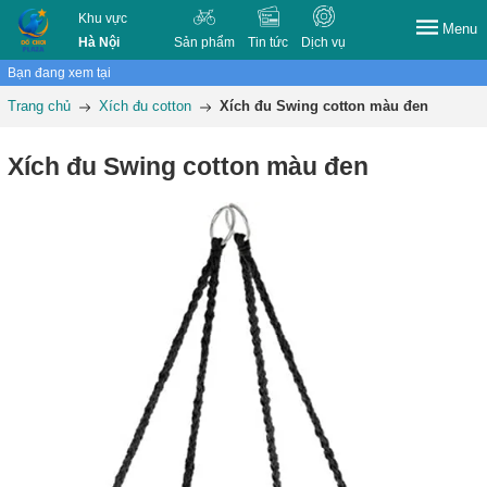
Khu vực
Menu
Hà Nội
Sản phẩm
Tin tức
Dịch vụ
Bạn đang xem tại
Trang chủ
Xích đu cotton
Xích đu Swing cotton màu đen
Xích đu Swing cotton màu đen