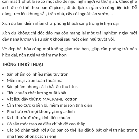
cần mất 1 phút là sẽ có một chỗ để ngồi nghỉ ngơi và thư giãn. Chiếc ghế
xích đu có thể theo bạn đi picnic, đi du lịch xa gần vô cùng tiện ích. Dễ
dàng treo lên khung sắt, trần nhà, cây cối ngoài sân vườn,…
Xích đu làm điểm nhần cho phòng khách sang trọng & hiện đại
Xích đu không chỉ độc đáo mà còn mang lại một trải nghiệm ngày mới
đầy năng lượng và sự sảng khoái sau một đêm ngủ tuyệt vời.
Vẻ đẹp hài hòa cùng mọi không gian của bạn, giúp căn phòng trở nên
hiện đại, tiện nghi và thẩm mỹ hơn
THÔNG TIN KỸ THUẬT
Sản phẩm có nhiều mầu tùy trọn
Mềm mại và an toàn thoải mái
Sản phẩm phong cách bắc âu thu htus
Tiêu chuẩn chất lượng xuất khẩu
Vật liệu dây thừng MACRAME cotton
Cần treo Cực kì bền bỉ, mềm mại sơn tĩnh điện
Phù hợp với mọi không gian gia đình
Kích thước đường kính tiêu chuẩn
Có sẵn móc treo và điều chỉnh độ cao thấp
Các bộ phận tách rời giúp bạn có thể lắp đặt ở bất cứ vị trí nào trong
nhà theo phong cách riêng