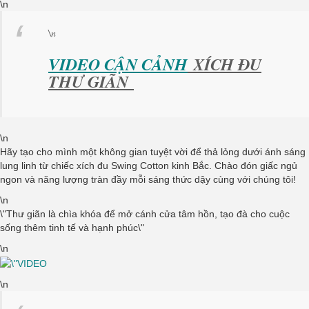
\n
\n
VIDEO CẬN CẢNH
XÍCH ĐU
THƯ GIÃN
\n
Hãy tạo cho mình một không gian tuyệt vời để thả lỏng dưới ánh sáng
lung linh từ chiếc xích đu Swing Cotton kinh Bắc. Chào đón giấc ngủ
ngon và năng lượng tràn đầy mỗi sáng thức dậy cùng với chúng tôi!
\n
\"
Thư giãn là chìa khóa để mở cánh cửa tâm hồn, tạo đà cho cuộc
sống thêm tinh tế và hạnh phúc
\"
\n
\n