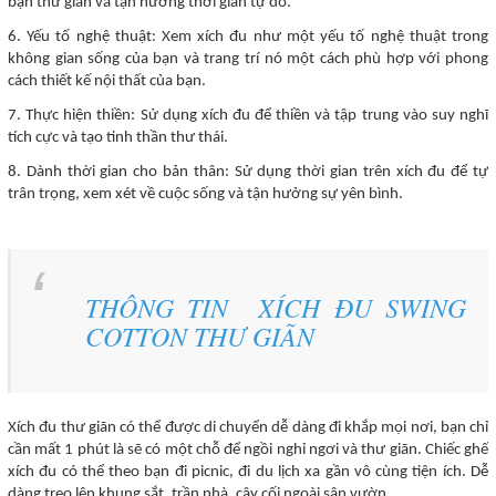
bạn thư giãn và tận hưởng thời gian tự do.
6. Yếu tố nghệ thuật: Xem xích đu như một yếu tố nghệ thuật trong
không gian sống của bạn và trang trí nó một cách phù hợp với phong
cách thiết kế nội thất của bạn.
7. Thực hiện thiền: Sử dụng xích đu để thiền và tập trung vào suy nghĩ
tích cực và tạo tinh thần thư thái.
8. Dành thời gian cho bản thân: Sử dụng thời gian trên xích đu để tự
trân trọng, xem xét về cuộc sống và tận hưởng sự yên bình.
THÔNG TIN
XÍCH ĐU SWING
COTTON THƯ GIÃN
Xích đu thư giãn có thể được di chuyển dễ dàng đi khắp mọi nơi, bạn chỉ
cần mất 1 phút là sẽ có một chỗ để ngồi nghỉ ngơi và thư giãn. Chiếc ghế
xích đu có thể theo bạn đi picnic, đi du lịch xa gần vô cùng tiện ích. Dễ
dàng treo lên khung sắt, trần nhà, cây cối ngoài sân vườn,…