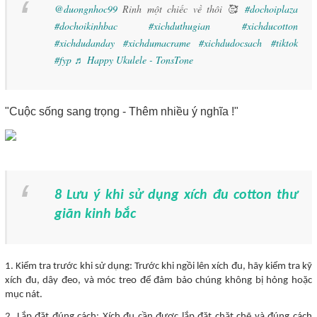
@duongnhoc99
Rinh một chiếc về thôi 🥰
#dochoiplaza
#dochoikinhbac
#xichduthugian
#xichducotton
#xichdudanday
#xichdumacrame
#xichdudocsach
#tiktok
#fyp
♬ Happy Ukulele - TonsTone
"Cuộc sống sang trọng - Thêm nhiều ý nghĩa !"
8 Lưu ý khi sử dụng xích đu cotton thư
giãn kinh bắc
1. Kiểm tra trước khi sử dụng: Trước khi ngồi lên xích đu, hãy kiểm tra kỹ
xích đu, dây đeo, và móc treo để đảm bảo chúng không bị hỏng hoặc
mục nát.
2. Lắp đặt đúng cách: Xích đu cần được lắp đặt chặt chẽ và đúng cách