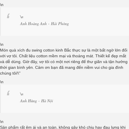
\n
\n
Anh Hoàng Anh - Hải Phòng
\n
Món quà xích đu swing cotton kinh Bắc thực sự là một bất ngờ lớn đối
với vợ tôi. Chất liệu cotton mềm mại và thoáng mát. Thiết kế đẹp mắt
và dễ dùng. Giờ đây, vợ tôi có một nơi riêng để thư giãn và tận hưởng
thời gian bình yên. Cảm ơn bạn đã mang đến niềm vui cho gia đình
chúng tôi!\"
\n
\n
Anh Hùng - Hà Nội
\n
Sản phẩm rất êm ái và an toàn, không gây khó chịu hay đau lưng khi