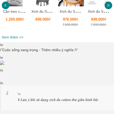
C
ần treo xích đu cotton màu trắng 1
X
ích đu Swing cotton màu ghi _ Chất liệu an toàn thư giãn thoải mái
X
ích đu Swing cotton màu cam _ Chất liệu an toàn thư giãn thoải mái
X
ích đu Swing cotton màu be đậm_ Chất liệu an toàn thư giãn thoải mái
1.250.000₫
849.000₫
976.500₫
849.000₫
7.599.000₫
7.599.000₫
Xem thêm >>
\n
\"Cuộc sống sang trọng - Thêm nhiều ý nghĩa !\"
\n
\n
\n
\n
8 Lưu ý khi sử dụng xích đu cotton thư giãn kinh bắc