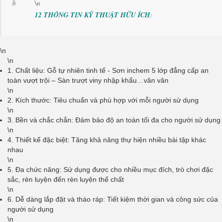
\n
12 THÔNG TIN KỸ THUẬT HỮU ÍCH
:
\n
\n
1. Chất liệu: Gỗ tự nhiên tinh tế - Sơn inchem 5 lớp đẳng cấp an
toàn vượt trội – Sàn trượt viny nhập khẩu…vân vân
\n
2. Kích thước: Tiêu chuẩn và phù hợp với mỗi người sử dụng
\n
3. Bền và chắc chắn: Đảm bảo độ an toàn tối đa cho người sử dụng
\n
4. Thiết kế đặc biệt: Tăng khả năng thự hiện nhiều bài tập khác
nhau
\n
5. Đa chức năng: Sử dụng được cho nhiều mục đích, trò chơi đặc
sắc, rèn luyện đến rèn luyện thể chất
\n
6. Dễ dàng lắp đặt và tháo ráp: Tiết kiệm thời gian và công sức của
người sử dụng
\n