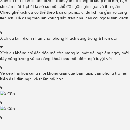
Xích đu thư giãn có thể được di chuyển dễ dàng đi khắp mọi nơi, bạn
chỉ cần mất 1 phút là sẽ có một chỗ để ngồi nghỉ ngơi và thư giãn.
Chiếc ghế xích đu có thể theo bạn đi picnic, đi du lịch xa gần vô cùng
tiện ích. Dễ dàng treo lên khung sắt, trần nhà, cây cối ngoài sân vườn,
…
\n
Xích đu làm điểm nhần cho phòng khách sang trọng & hiện đại
\n
Xích đu không chỉ độc đáo mà còn mang lại một trải nghiệm ngày mới
đầy năng lượng và sự sảng khoái sau một đêm ngủ tuyệt vời.
\n
Vẻ đẹp hài hòa cùng mọi không gian của bạn, giúp căn phòng trở nên
hiện đại, tiện nghi và thẩm mỹ hơn
\n
\n
\n