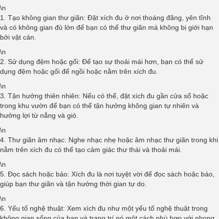
\n
1. Tạo không gian thư giãn: Đặt xích đu ở nơi thoáng đãng, yên tĩnh
và có không gian đủ lớn để bạn có thể thư giãn mà không bị giới hạn
bởi vật cản.
\n
2. Sử dụng đệm hoặc gối: Để tạo sự thoải mái hơn, bạn có thể sử
dụng đệm hoặc gối để ngồi hoặc nằm trên xích đu.
\n
3. Tận hưởng thiên nhiên: Nếu có thể, đặt xích đu gần cửa sổ hoặc
trong khu vườn để bạn có thể tận hưởng không gian tự nhiên và
hưởng lợi từ nắng và gió.
\n
4. Thư giãn âm nhạc: Nghe nhạc nhẹ hoặc âm nhạc thư giãn trong khi
nằm trên xích đu có thể tạo cảm giác thư thái và thoải mái.
\n
5. Đọc sách hoặc báo: Xích đu là nơi tuyệt vời để đọc sách hoặc báo,
giúp bạn thư giãn và tận hưởng thời gian tự do.
\n
6. Yếu tố nghệ thuật: Xem xích đu như một yếu tố nghệ thuật trong
không gian sống của bạn và trang trí nó một cách phù hợp với phong