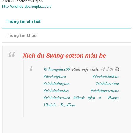
Xích đu cotton thư giãn
http://xichdu.dochoiplaza.vn/
Thông tin chi tiết
Thông tin khác
Xích đu Swing cotton màu be
@duongnhoc99
Rinh một chiếc về thôi 🥰
#dochoiplaza
#dochoikinhbac
#xichduthugian
#xichducotton
#xichdudanday
#xichdumacrame
#xichdudocsach
#tiktok
#fyp
♬ Happy
Ukulele - TonsTone