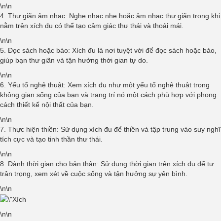
\n\n
4. Thư giãn âm nhạc: Nghe nhạc nhẹ hoặc âm nhạc thư giãn trong khi
nằm trên xích đu có thể tạo cảm giác thư thái và thoải mái.
\n\n
5. Đọc sách hoặc báo: Xích đu là nơi tuyệt vời để đọc sách hoặc báo,
giúp bạn thư giãn và tận hưởng thời gian tự do.
\n\n
6. Yếu tố nghệ thuật: Xem xích đu như một yếu tố nghệ thuật trong
không gian sống của bạn và trang trí nó một cách phù hợp với phong
cách thiết kế nội thất của bạn.
\n\n
7. Thực hiện thiền: Sử dụng xích đu để thiền và tập trung vào suy nghĩ
tích cực và tạo tinh thần thư thái.
\n\n
8. Dành thời gian cho bản thân: Sử dụng thời gian trên xích đu để tự
trân trọng, xem xét về cuộc sống và tận hưởng sự yên bình.
\n\n
\n\n