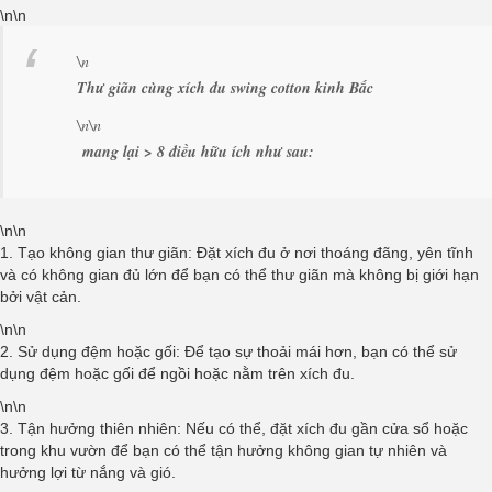
\n\n
\n
Thư giãn cùng xích đu swing cotton kinh Bắc
\n\n
mang lại > 8 điều hữu ích như sau:
\n\n
1. Tạo không gian thư giãn: Đặt xích đu ở nơi thoáng đãng, yên tĩnh
và có không gian đủ lớn để bạn có thể thư giãn mà không bị giới hạn
bởi vật cản.
\n\n
2. Sử dụng đệm hoặc gối: Để tạo sự thoải mái hơn, bạn có thể sử
dụng đệm hoặc gối để ngồi hoặc nằm trên xích đu.
\n\n
3. Tận hưởng thiên nhiên: Nếu có thể, đặt xích đu gần cửa sổ hoặc
trong khu vườn để bạn có thể tận hưởng không gian tự nhiên và
hưởng lợi từ nắng và gió.