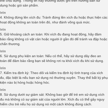
thể chịu đựng. Thông tin này thường được ghi trên hướng dẫn sử
dụng hoặc gói sản phẩm.
\n\n
4. Không đứng lên xích đu: Tránh đứng lên xích đu hoặc thực hiện các
hoạt động không an toàn trên đó, như đánh võng quá mức.
\n\n
5. Giữ khoảng cách an toàn: Khi xích đu đang hoạt động, hãy đảm
bảo rằng không có vật cản hoặc người ở gần đó để tránh va đập hoặc
chấn thương.
\n\n
6. Sử dụng phụ kiện an toàn: Nếu có thể, hãy sử dụng dây đeo an
toàn để đảm bảo rằng bạn sẽ không rơi ra khỏi xích đu khi sử dụng.
\n\n
7. Kiểm tra định kỳ: Theo dõi và kiểm tra định kỳ tình trạng của xích
đu, đặc biệt là nếu bạn sử dụng nó thường xuyên. Thay thế bất kỳ phụ
kiện nào bị hỏng hoặc hỏng hóc.
\n\n
8. Sử dụng dưới sự giám sát: Không bao giờ để trẻ em sử dụng xích
đu mà không có sự giám sát của người lớn. Xích đu có thể gây nguy
hiểm cho trẻ nếu họ sử dụng nó một cách không đúng cách.