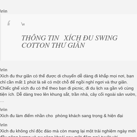
\n\n
\n
THÔNG TIN
XÍCH ĐU SWING
COTTON THƯ GIÃN
\n\n
Xích đu thư giãn có thể được di chuyển dễ dàng đi khắp mọi nơi, bạn
chỉ cần mất 1 phút là sẽ có một chỗ để ngồi nghỉ ngơi và thư giãn.
Chiếc ghế xích đu có thể theo bạn đi picnic, đi du lịch xa gần vô cùng
tiện ích. Dễ dàng treo lên khung sắt, trần nhà, cây cối ngoài sân vườn,
…
\n\n
Xích đu làm điểm nhần cho phòng khách sang trọng & hiện đại
\n\n
Xích đu không chỉ độc đáo mà còn mang lại một trải nghiệm ngày mới
đầy năng lượng và sự sảng khoái sau một đêm ngủ tuyệt vời.