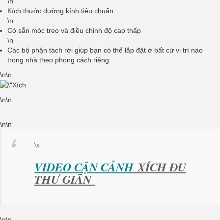
\n
Kích thước đường kính tiêu chuẩn
\n
Có sẵn móc treo và điều chỉnh độ cao thấp
\n
Các bộ phận tách rời giúp bạn có thể lắp đặt ở bất cứ vị trí nào
trong nhà theo phong cách riêng
\n\n
\n\n
\n\n
\n
VIDEO CẬN CẢNH
XÍCH ĐU
THƯ GIÃN
\n\n