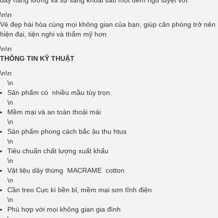
\n\n
Vẻ đẹp hài hòa cùng mọi không gian của bạn, giúp căn phòng trở nên
hiện đại, tiện nghi và thẩm mỹ hơn
\n\n
THÔNG TIN KỸ THUẬT
\n\n
\n
Sản phẩm có nhiều mầu tùy trọn
\n
Mềm mại và an toàn thoải mái
\n
Sản phẩm phong cách bắc âu thu htus
\n
Tiêu chuẩn chất lượng xuất khẩu
\n
Vật liệu dây thừng MACRAME cotton
\n
Cần treo Cực kì bền bỉ, mềm mại sơn tĩnh điện
\n
Phù hợp với mọi không gian gia đình