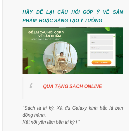
HÃY ĐỂ LẠI CÂU HỎI GÓP Ý VỀ SẢN
PHẨM HOẶC SÁNG TẠO Ý TƯỞNG
QUÀ TẶNG SÁCH ONLINE
"Sách là tri kỷ, Xà đu Galaxy kinh bắc là bạn
đồng hành.
Kết nối yên tâm bên tri kỷ ! "