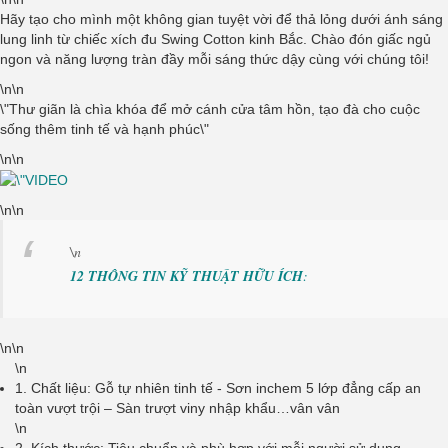
Hãy tạo cho mình một không gian tuyệt vời để thả lỏng dưới ánh sáng
lung linh từ chiếc xích đu Swing Cotton kinh Bắc. Chào đón giấc ngủ
ngon và năng lượng tràn đầy mỗi sáng thức dậy cùng với chúng tôi!
\n\n
\"
Thư giãn là chìa khóa để mở cánh cửa tâm hồn, tạo đà cho cuộc
sống thêm tinh tế và hạnh phúc
\"
\n\n
\n\n
\n
12 THÔNG TIN KỸ THUẬT HỮU ÍCH
:
\n\n
\n
1. Chất liệu: Gỗ tự nhiên tinh tế - Sơn inchem 5 lớp đẳng cấp an
toàn vượt trội – Sàn trượt viny nhập khẩu…vân vân
\n