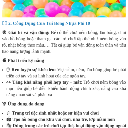
🤹‍♂️ 2. Công Dụng Của Túi Bóng Nhựa Phi 10
🎯 Giải trí và vận động:
Bé có thể chơi ném bóng, lăn bóng, chui
vào hồ bóng hoặc tham gia các trò chơi tập thể như ném bóng vào
rổ, nhặt bóng theo màu,… Tất cả giúp bé vận động toàn thân và tiêu
hao năng lượng lành mạnh.
🧠 Phát triển kỹ năng
✋
Rèn luyện sự khéo léo:
Việc cầm, ném, lăn bóng giúp bé phát
triển cơ tay và sự linh hoạt của các ngón tay.
👀
Tăng khả năng phối hợp tay – mắt:
Trò chơi ném bóng vào
mục tiêu giúp bé điều khiển hành động chính xác, nâng cao khả
năng quan sát và phản xạ.
🎊 Ứng dụng đa dạng
🎉
Trang trí tiệc sinh nhật hoặc sự kiện vui chơi
🏟
Tạo hồ bóng cho khu vui chơi, nhà trẻ, lớp mầm non
🎭
Dùng trong các trò chơi tập thể, hoạt động vận động ngoài