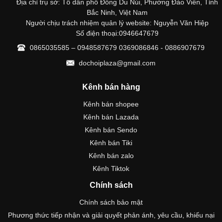
Địa chỉ trụ sở: Tổ dân phố Đông Du Núi, Phường Đào Viên, Tỉnh
Bắc Ninh, Việt Nam
Người chịu trách nhiệm quản lý website: Nguyễn Văn Hiệp
Số điện thoại:0946647679
0865035585 – 0948587679 0369086846 - 0886907679
dochoiplaza@gmail.com
Kênh bán hàng
Kênh bán shopee
Kênh bán Lazada
Kênh bán Sendo
Kênh bán Tiki
Kênh bán zalo
Kênh Tiktok
Chính sách
Chính sách bảo mật
Phương thức tiếp nhận và giải quyết phản ánh, yêu cầu, khiếu nại