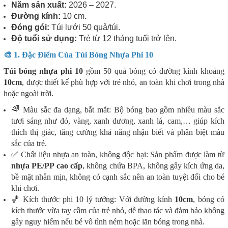
Năm sản xuất:
2026 – 2027.
Đường kính:
10 cm.
Đóng gói:
Túi lưới 50 quả/túi.
Độ tuổi sử dụng:
Trẻ từ 12 tháng tuổi trở lên.
🎨 1. Đặc Điểm Của Túi Bóng Nhựa Phi 10
Túi bóng nhựa phi 10
gồm 50 quả bóng có đường kính khoảng
10cm
, được thiết kế phù hợp với trẻ nhỏ, an toàn khi chơi trong nhà
hoặc ngoài trời.
🌈 Màu sắc đa dạng, bắt mắt:
Bộ bóng bao gồm nhiều màu sắc
tươi sáng như đỏ, vàng, xanh dương, xanh lá, cam,… giúp kích
thích thị giác, tăng cường khả năng nhận biết và phân biệt màu
sắc của trẻ.
✅ Chất liệu nhựa an toàn, không độc hại:
Sản phẩm được làm từ
nhựa PE/PP cao cấp
, không chứa BPA, không gây kích ứng da,
bề mặt nhẵn mịn, không có cạnh sắc nên an toàn tuyệt đối cho bé
khi chơi.
🏀 Kích thước phi 10 lý tưởng:
Với đường kính
10cm
, bóng có
kích thước vừa tay cầm của trẻ nhỏ, dễ thao tác và đảm bảo không
gây nguy hiểm nếu bé vô tình ném hoặc lăn bóng trong nhà.