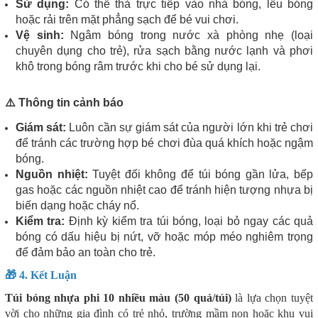
Sử dụng:
Có thể thả trực tiếp vào nhà bóng, lều bóng
hoặc rải trên mặt phẳng sạch để bé vui chơi.
Vệ sinh:
Ngâm bóng trong nước xà phòng nhẹ (loại
chuyên dụng cho trẻ), rửa sạch bằng nước lạnh và phơi
khô trong bóng râm trước khi cho bé sử dụng lại.
⚠️ Thông tin cảnh báo
Giám sát:
Luôn cần sự giám sát của người lớn khi trẻ chơi
để tránh các trường hợp bé chơi đùa quá khích hoặc ngậm
bóng.
Nguồn nhiệt:
Tuyệt đối không để túi bóng gần lửa, bếp
gas hoặc các nguồn nhiệt cao để tránh hiện tượng nhựa bị
biến dạng hoặc cháy nổ.
Kiểm tra:
Định kỳ kiểm tra túi bóng, loại bỏ ngay các quả
bóng có dấu hiệu bị nứt, vỡ hoặc móp méo nghiêm trọng
để đảm bảo an toàn cho trẻ.
🎁 4. Kết Luận
Túi bóng nhựa phi 10 nhiều màu (50 quả/túi)
là lựa chọn tuyệt
vời cho những gia đình có trẻ nhỏ, trường mầm non hoặc khu vui