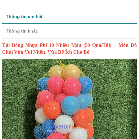
Thông tin chi tiết
Thông tin khác
Túi Bóng Nhựa Phi 10 Nhiều Màu (50 Quả/Túi) – Món Đồ
Chơi Vừa Vui Nhộn, Vừa Bổ Ích Cho Bé