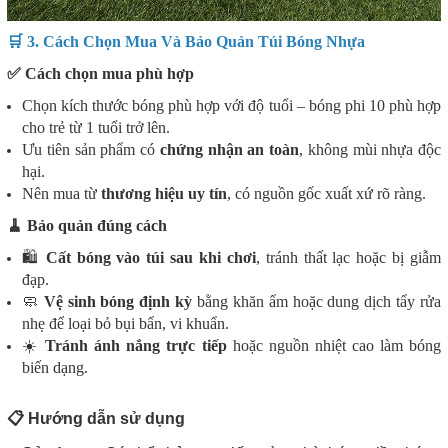
🛒 3. Cách Chọn Mua Và Bảo Quản Túi Bóng Nhựa
✅ Cách chọn mua phù hợp
Chọn kích thước bóng phù hợp với độ tuổi – bóng phi 10 phù hợp
cho trẻ từ 1 tuổi trở lên.
Ưu tiên sản phẩm có
chứng nhận an toàn
, không mùi nhựa độc
hại.
Nên mua từ
thương hiệu uy tín
, có nguồn gốc xuất xứ rõ ràng.
🧹 Bảo quản đúng cách
🛍
Cất bóng vào túi sau khi chơi
, tránh thất lạc hoặc bị giẫm
đạp.
🧼
Vệ sinh bóng định kỳ
bằng khăn ẩm hoặc dung dịch tẩy rửa
nhẹ để loại bỏ bụi bẩn, vi khuẩn.
☀️
Tránh ánh nắng trực tiếp
hoặc nguồn nhiệt cao làm bóng
biến dạng.
📋 Hướng dẫn sử dụng