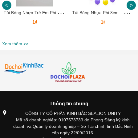
T
úi Bóng Nhựa Trẻ Em Phi 7.5 cm – Đồ Chơi An Toàn, Màu Sắc
T
úi Bóng Nhựa Phi 8cm – Món Đồ Chơi Vận Động An Toàn Cho Bé
1₫
1₫
Xem thêm >>
Thông tin chung
CÔNG TY CỔ PHẦN KINH BẮC SEALION UNITY
Mã số doanh nghiệp: 0107573733 do Phong Đăng ký kinh
doanh và Quản lý doanh nghiệp – Sở Tài chính tỉnh Bắc Ninh
cấp ngày 22/09/2016.