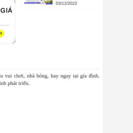
Quả - 4 phương
03/12/2022
pháp khoa học - 4
cuốn sách quản lý
hạn mức tín dụng
thời gian.
 vui chơi, nhà bóng, hay ngay tại gia đình.
nh phát triển.