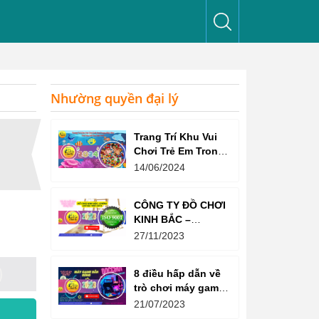
Nhường quyền đại lý
Trang Trí Khu Vui
Chơi Trẻ Em Trong
Nhà Như Thế Nào
14/06/2024
Để Thu Hút Trẻ?
CÔNG TY ĐỒ CHƠI
KINH BẮC –
CHỨNG CHỈ ISO
27/11/2023
9001:2015
8 điều hấp dẫn về
trò chơi máy game
bắn súng
21/07/2023