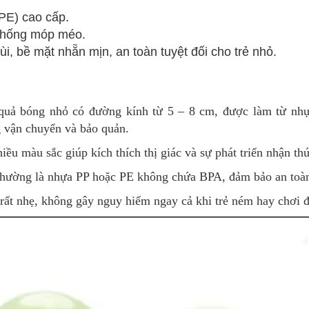
PE) cao cấp.
 chống móp méo.
 bề mặt nhẵn mịn, an toàn tuyệt đối cho trẻ nhỏ.
uả bóng nhỏ có đường kính từ 5 – 8 cm, được làm từ nhự
g vận chuyển và bảo quản.
u màu sắc giúp kích thích thị giác và sự phát triển nhận thứ
ường là nhựa PP hoặc PE không chứa BPA, đảm bảo an toàn 
rất nhẹ, không gây nguy hiểm ngay cả khi trẻ ném hay chơi đ