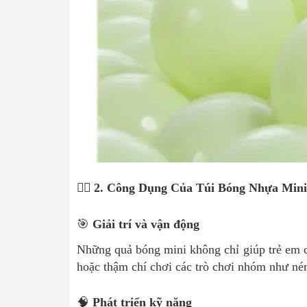
🤹‍♂️ 2. Công Dụng Của Túi Bóng Nhựa Mini
🎯
Giải trí và vận động
Những quả bóng mini không chỉ giúp trẻ em c
hoặc thậm chí chơi các trò chơi nhóm như ném
🧠
Phát triển kỹ năng