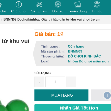
 chủ
Chúng tôi
Sản phẩm
Đối tác
Tuyển dụng
Tin tức
i BNMN09 Dochoikinhbac Giải trí hấp dẫn từ khu vui chơi trẻ em
Giá bán: 1₫
 từ khu vui
Tình trạng:
Còn hàng
Mã sản phẩm:
BNMN09
Thương hiệu:
ĐỒ CHƠI KINH BẮC
Loại:
Nhóm Đồ chơi mầm non
SỐ LƯỢNG
-
+
MUA HÀNG
Nhận Giá Tốt Hơn