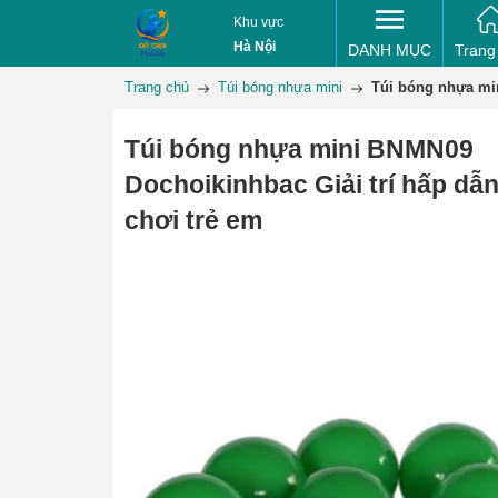
Khu vực
Hà Nội
DANH MỤC
Trang
Trang chủ
Túi bóng nhựa mini
Túi bóng nhựa min
Túi bóng nhựa mini BNMN09
Dochoikinhbac Giải trí hấp dẫn
chơi trẻ em