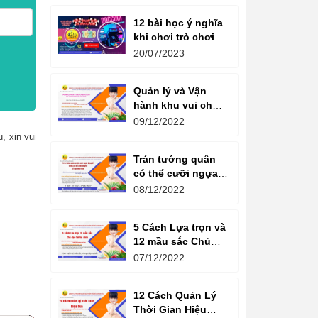
12 bài học ý nghĩa
khi chơi trò chơi
máy game đua xe
20/07/2023
moto đôi
Quản lý và Vận
hành khu vui chơi
giải trí -
09/12/2022
Management and
, xin vui
Operation of
Trán tướng quân
amusement parks
có thể cưỡi ngựa,
Bụng tể tướng có
08/12/2022
thể chèo thuyền
Cổ ngữ 1000 Năm.
5 Cách Lựa trọn và
12 mầu sắc Chủ
đạo Tương sinh
07/12/2022
Kiến tạo không
gian khởi sinh
12 Cách Quản Lý
năng lượng
Thời Gian Hiệu