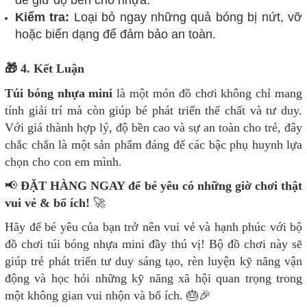
để giữ độ bền cho nhựa.
Kiểm tra:
Loại bỏ ngay những quả bóng bị nứt, vỡ
hoặc biến dạng để đảm bảo an toàn.
🎁 4. Kết Luận
Túi bóng nhựa mini
là một món đồ chơi không chỉ mang
tính giải trí mà còn giúp bé phát triển thể chất và tư duy.
Với giá thành hợp lý, độ bền cao và sự an toàn cho trẻ, đây
chắc chắn là một sản phẩm đáng để các bậc phụ huynh lựa
chọn cho con em mình.
📢
ĐẶT HÀNG NGAY để bé yêu có những giờ chơi thật
vui vẻ & bổ ích!
🚀
Hãy để bé yêu của bạn trở nên vui vẻ và hạnh phúc với bộ
đồ chơi túi bóng nhựa mini đầy thú vị! Bộ đồ chơi này sẽ
giúp trẻ phát triển tư duy sáng tạo, rèn luyện kỹ năng vận
động và học hỏi những kỹ năng xã hội quan trọng trong
một không gian vui nhộn và bổ ích. 🎂🎉