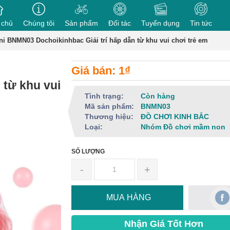
 chủ
Chúng tôi
Sản phẩm
Đối tác
Tuyển dụng
Tin tức
i BNMN03 Dochoikinhbac Giải trí hấp dẫn từ khu vui chơi trẻ em
Giá bán: 1₫
 từ khu vui
Tình trạng:
Còn hàng
Mã sản phẩm:
BNMN03
Thương hiệu:
ĐỒ CHƠI KINH BẮC
Loại:
Nhóm Đồ chơi mầm non
SỐ LƯỢNG
-
+
MUA HÀNG
Nhận Giá Tốt Hơn