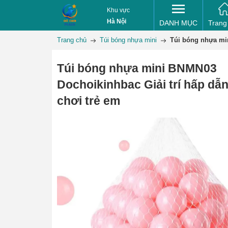
Khu vực
Hà Nội
DANH MỤC
Trang
Trang chủ
Túi bóng nhựa mini
Túi bóng nhựa min
Túi bóng nhựa mini BNMN03
Dochoikinhbac Giải trí hấp dẫn
chơi trẻ em