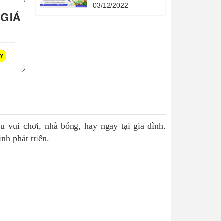
Quả - 4 phương
03/12/2022
pháp khoa học - 4
cuốn sách quản lý
hạn mức tín dụng
thời gian.
 vui chơi, nhà bóng, hay ngay tại gia đình.
nh phát triển.