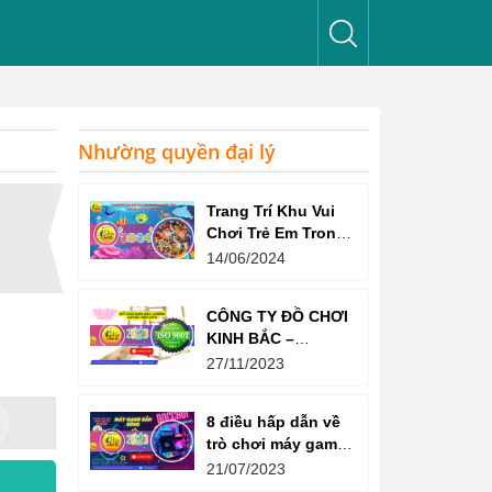
Nhường quyền đại lý
Trang Trí Khu Vui
Chơi Trẻ Em Trong
Nhà Như Thế Nào
14/06/2024
Để Thu Hút Trẻ?
CÔNG TY ĐỒ CHƠI
KINH BẮC –
CHỨNG CHỈ ISO
27/11/2023
9001:2015
8 điều hấp dẫn về
trò chơi máy game
bắn súng
21/07/2023