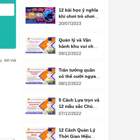
12 bài học ý nghĩa
khi chơi trò chơi
máy game đua xe
20/07/2023
moto đôi
Quản lý và Vận
hành khu vui chơi
giải trí -
09/12/2022
Management and
, xin vui
Operation of
Trán tướng quân
amusement parks
có thể cưỡi ngựa,
Bụng tể tướng có
08/12/2022
thể chèo thuyền
Cổ ngữ 1000 Năm.
5 Cách Lựa trọn và
12 mầu sắc Chủ
đạo Tương sinh
07/12/2022
Kiến tạo không
gian khởi sinh
12 Cách Quản Lý
năng lượng
Thời Gian Hiệu