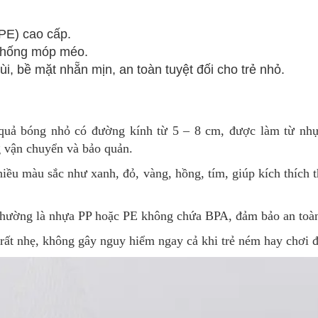
PE) cao cấp.
 chống móp méo.
 bề mặt nhẵn mịn, an toàn tuyệt đối cho trẻ nhỏ.
uả bóng nhỏ có đường kính từ 5 – 8 cm, được làm từ nhự
g vận chuyển và bảo quản.
u màu sắc như xanh, đỏ, vàng, hồng, tím, giúp kích thích th
ường là nhựa PP hoặc PE không chứa BPA, đảm bảo an toàn 
rất nhẹ, không gây nguy hiểm ngay cả khi trẻ ném hay chơi đ