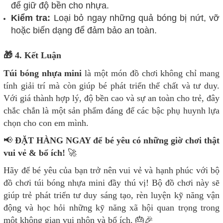
để giữ độ bền cho nhựa.
Kiểm tra:
Loại bỏ ngay những quả bóng bị nứt, vỡ
hoặc biến dạng để đảm bảo an toàn.
🎁 4. Kết Luận
Túi bóng nhựa mini
là một món đồ chơi không chỉ mang
tính giải trí mà còn giúp bé phát triển thể chất và tư duy.
Với giá thành hợp lý, độ bền cao và sự an toàn cho trẻ, đây
chắc chắn là một sản phẩm đáng để các bậc phụ huynh lựa
chọn cho con em mình.
📢
ĐẶT HÀNG NGAY để bé yêu có những giờ chơi thật
vui vẻ & bổ ích!
🚀
Hãy để bé yêu của bạn trở nên vui vẻ và hạnh phúc với bộ
đồ chơi túi bóng nhựa mini đầy thú vị! Bộ đồ chơi này sẽ
giúp trẻ phát triển tư duy sáng tạo, rèn luyện kỹ năng vận
động và học hỏi những kỹ năng xã hội quan trọng trong
một không gian vui nhộn và bổ ích. 🎂🎉