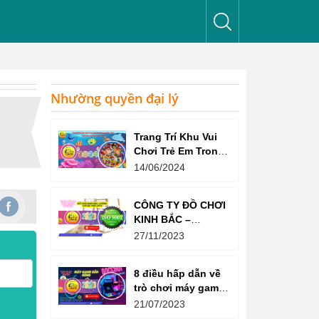
Nhường quyền đại lý
Trang Trí Khu Vui
Chơi Trẻ Em Trong
Nhà Như Thế Nào
14/06/2024
Để Thu Hút Trẻ?
CÔNG TY ĐỒ CHƠI
KINH BẮC –
CHỨNG CHỈ ISO
27/11/2023
9001:2015
8 điều hấp dẫn về
trò chơi máy game
bắn súng
21/07/2023