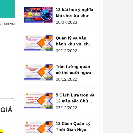
12 bài học ý nghĩa
khi chơi trò chơi
máy game đua xe
20/07/2023
, xin vui
moto đôi
Quản lý và Vận
hành khu vui chơi
giải trí -
09/12/2022
Management and
Operation of
Trán tướng quân
amusement parks
có thể cưỡi ngựa,
Bụng tể tướng có
08/12/2022
thể chèo thuyền
Cổ ngữ 1000 Năm.
5 Cách Lựa trọn và
12 mầu sắc Chủ
đạo Tương sinh
07/12/2022
Kiến tạo không
gian khởi sinh
12 Cách Quản Lý
năng lượng
Thời Gian Hiệu