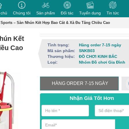
 chủ
Chúng tôi
Sản phẩm
Đối tác
Tuyển dụng
Tin tức
 Sports – Sàn Nhún Kết Hợp Bao Cát & Xà Đu Tăng Chiều Cao
Nhún Kết
Tình trạng:
Hàng order 7-15 ngày
iều Cao
Mã sản phẩm:
SNKB03
Thương hiệu:
ĐỒ CHƠI KINH BẮC
Loại:
Nhóm Đồ chơi Gia Đình
HÀNG ORDER 7-15 NGÀY
Nhận Giá Tốt Hơn