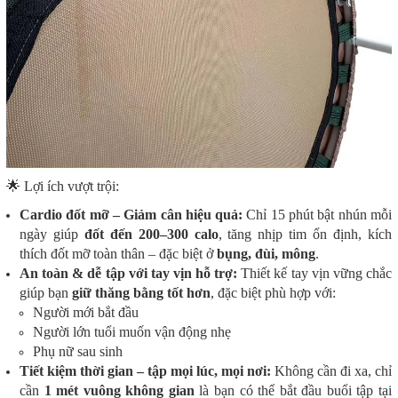
🌟 Lợi ích vượt trội:
Cardio đốt mỡ – Giảm cân hiệu quả:
Chỉ 15 phút bật nhún mỗi
ngày giúp
đốt đến 200–300 calo
, tăng nhịp tim ổn định, kích
thích đốt mỡ toàn thân – đặc biệt ở
bụng, đùi, mông
.
An toàn & dễ tập với tay vịn hỗ trợ:
Thiết kế tay vịn vững chắc
giúp bạn
giữ thăng bằng tốt hơn
, đặc biệt phù hợp với:
Người mới bắt đầu
Người lớn tuổi muốn vận động nhẹ
Phụ nữ sau sinh
Tiết kiệm thời gian – tập mọi lúc, mọi nơi:
Không cần đi xa, chỉ
cần
1 mét vuông không gian
là bạn có thể bắt đầu buổi tập tại