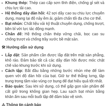
Khung thép:
Thép cao cấp sơn tĩnh điện, chống gỉ sét và
chịu lực tải cao.
Hệ thống dây đàn hồi:
42 sợi dây cao su chịu lực chuyên
dụng, mang lại độ nảy êm ái, giảm chấn tối đa cho cơ thể.
Bạt nhún:
Chất liệu vải kỹ thuật chuyên dụng, chống trượt,
bền bỉ với lực tác động mạnh.
Chân đế:
Hệ thống chân thép vững chãi, bọc cao su
chống trượt và chống trầy xước bề mặt sàn.
🛠️ Hướng dẫn sử dụng
Lắp đặt:
Sản phẩm cần được lắp đặt trên mặt sàn phẳng,
khô ráo. Đảm bảo tất cả các dây đàn hồi được móc chặt
chẽ vào khung trước khi sử dụng.
Cách tập:
Bắt đầu bằng những bước nhún nhẹ để làm
quen với độ đàn hồi của bạt. Giữ tư thế thẳng lưng, tập
trung trọng tâm vào vùng cơ bụng để đạt hiệu quả tốt nhất.
Bảo quản:
Sau khi sử dụng, có thể gấp gọn sản phẩm để
cất giữ trong không gian hẹp. Lau sạch bạt nhún bằng
khăn ẩm sau mỗi buổi tập để đảm bảo vệ sinh.
⚠️ Thông tin cảnh báo