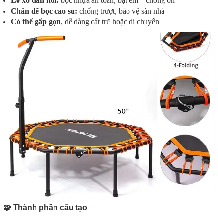
Lò xo đàn hồi:
bọc nhựa an toàn, bật êm – chống ồn
Chân đế bọc cao su:
chống trượt, bảo vệ sàn nhà
Có thể gấp gọn
, dễ dàng cất trữ hoặc di chuyển
🧩 Thành phần cấu tạo