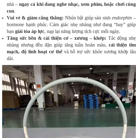
nhà –
ngay cả khi đang nghe nhạc, xem phim, hoặc chơi cùng
con
.
Vui vẻ & giảm căng thẳng:
Nhún bật giúp sản sinh
endorphin
–
hormone hạnh phúc. Cảm giác nhẹ nhàng như đang “bay” giúp
bạn
giải tỏa áp lực
, nạp lại năng lượng tích cực mỗi ngày.
Tăng sức bền & cải thiện cơ – xương – khớp:
Tác động nhẹ
nhàng nhưng đều đặn giúp tăng tuần hoàn máu,
cải thiện tim
mạch, độ linh hoạt cơ thể
và hỗ trợ sức khỏe xương khớp lâu
dài.