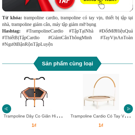
Từ khóa:
trampoline cardio, trampoline có tay vịn, thiết bị tập tại
nhà, trampoline giảm cân, máy tập giảm mỡ bụng
Hashtag:
#TrampolineCardio #TậpTạiNhà #ĐốtMỡHiệuQuả
#ThiếtBịTậpCardio #GiảmCânThôngMinh #TayVịnAnToàn
#NgườiBậnRộnTậpLuyện
Sản phẩm cùng loại
T
rampoline Dây Co Giãn Hình Lục Giác – Tập Luyện Êm Ái, Giảm Áp Lực Khớp
T
rampoline Cardio Có Tay Vịn – Giải Pháp Tập Luyện Cho Người Bận Rộn
1₫
1₫