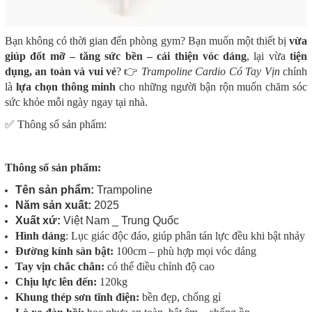
Bạn không có thời gian đến phòng gym? Bạn muốn một thiết bị
vừa
giúp đốt mỡ – tăng sức bền – cải thiện vóc dáng
, lại vừa
tiện
dụng, an toàn và vui vẻ
? 👉
Trampoline Cardio Có Tay Vịn
chính
là
lựa chọn thông minh
cho những người bận rộn muốn chăm sóc
sức khỏe mỗi ngày ngay tại nhà.
✅ Thông số sản phẩm:
Thông số sản phẩm:
Tên sản phẩm:
Trampoline
Năm sản xuất:
2025
Xuất xứ:
Việt Nam _ Trung Quốc
Hình dáng
: Lục giác độc đáo, giúp phân tán lực đều khi bật nhảy
Đường kính sàn bật:
100cm – phù hợp mọi vóc dáng
Tay vịn chắc chắn:
có thể điều chỉnh độ cao
Chịu lực lên đến:
120kg
Khung thép sơn tĩnh điện:
bền đẹp, chống gỉ