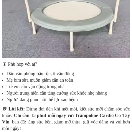
🎯 Phù hợp với ai?
Dân văn phòng bận rộn, ít vận động
Mẹ bỉm sữa muốn giảm cân an toàn
Trẻ em cần vận động trong nhà
Người trung niên cần tăng cường sức khỏe nhẹ nhàng
Người đang phục hồi thể lực sau bệnh
💬 Lời kết:
Đừng đợi đến khi mệt mỏi, kiệt sức mới chăm sóc sức
khỏe.
Chỉ cần 15 phút mỗi ngày với Trampoline Cardio Có Tay
Vịn
, bạn đã: t
ăng sức bền, g
iảm mỡ thừa, g
iữ vóc dáng và
vui hơn
mỗi ngày!