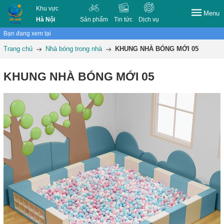
Khu vực
Menu
Hà Nội
Sản phẩm
Tin tức
Dịch vụ
Bạn đang xem tại
Trang chủ
Nhà bóng trong nhà
KHUNG NHÀ BÓNG MỚI 05
KHUNG NHÀ BÓNG MỚI 05