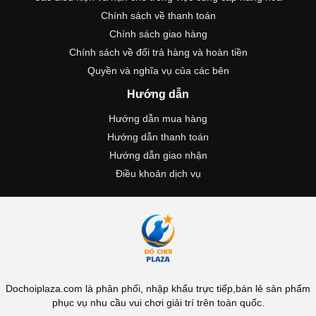
Chính sách về thanh toán
Chính sách giao hàng
Chính sách về đổi trả hàng và hoàn tiền
Quyền và nghĩa vụ của các bên
Hướng dẫn
Hướng dẫn mua hàng
Hướng dẫn thanh toán
Hướng dẫn giao nhận
Điều khoản dịch vụ
Dochoiplaza.com là phân phối, nhập khẩu trực tiếp,bán lẻ sản phẩm
phục vụ nhu cầu vui chơi giải trí trên toàn quốc.