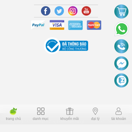
trang chủ
danh mục
khuyến mãi
đại lý
tài khoản
Copyright © 2006 Dochoiplaza.com Alright reversed. Designed
Dochoikinhbac.vn
.
cung cấp bởi sapo