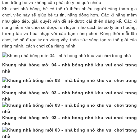
tâm trông bé và không cần phải để ý bé quá nhiều.
Khi chơi nhà bóng, bé có thể rủ thêm nhiều người cùng tham gia
chơi, việc này sẽ giúp bé tự tin, năng động hơn. Các kĩ năng mềm
như giao tiếp, giải quyết vấn đề sẽ được cải thiện đáng kể. Các kĩ
năng mềm khi chơi sẽ được rèn luyện như cách bé xử lý tình huống,
tương tác và hòa nhập với các bạn cùng chơi. Đồng thời mỗi lần
chơi, bé sẽ được tự do vùng vẫy, thỏa sức sáng tạo ra thế giới của
riêng mình, cách chơi của riêng mình.
​Khung nhà bóng mới 04 - nhà bóng nhỏ khu vui chơi trong
nhà
​Khung nhà bóng mới 03 - nhà bóng nhỏ khu vui chơi trong
nhà
Khung nhà bóng mới 03 - nhà bóng nhỏ khu vui chơi trong
nhà