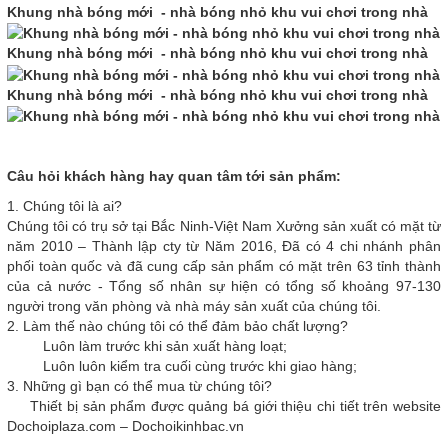
Khung nhà bóng mới - nhà bóng nhỏ khu vui chơi trong nhà
Khung nhà bóng mới - nhà bóng nhỏ khu vui chơi trong nhà
Khung nhà bóng mới - nhà bóng nhỏ khu vui chơi trong nhà
Câu hỏi khách hàng hay quan tâm tới sản phẩm:
1. Chúng tôi là ai?
Chúng tôi có trụ sở tại Bắc Ninh-Việt Nam Xưởng sản xuất có mặt từ
năm 2010 – Thành lập cty từ Năm 2016, Đã có 4 chi nhánh phân
phối toàn quốc và đã cung cấp sản phẩm có mặt trên 63 tỉnh thành
của cả nước - Tổng số nhân sự hiện có tổng số khoảng 97-130
người trong văn phòng và nhà máy sản xuất của chúng tôi.
2. Làm thế nào chúng tôi có thể đảm bảo chất lượng?
Luôn làm trước khi sản xuất hàng loạt;
Luôn luôn kiểm tra cuối cùng trước khi giao hàng;
3. Những gì bạn có thể mua từ chúng tôi?
Thiết bị sản phẩm được quảng bá giới thiệu chi tiết trên website
Dochoiplaza.com – Dochoikinhbac.vn