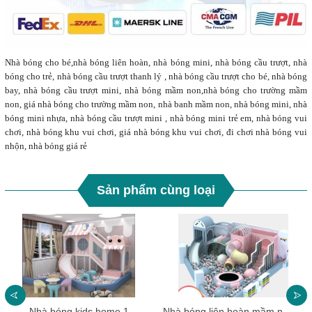
Nhà bóng cho bé,nhà bóng liên hoàn, nhà bóng mini, nhà bóng cầu trượt, nhà
bóng cho trẻ, nhà bóng cầu trượt thanh lý , nhà bóng cầu trượt cho bé, nhà bóng
bay, nhà bóng cầu trượt mini, nhà bóng mầm non,nhà bóng cho trường mầm
non, giá nhà bóng cho trường mầm non, nhà banh mầm non, nhà bóng mini, nhà
bóng mini nhựa, nhà bóng cầu trượt mini , nhà bóng mini trẻ em, nhà bóng vui
chơi, nhà bóng khu vui chơi, giá nhà bóng khu vui chơi, đi chơi nhà bóng vui
nhộn, nhà bóng giá rẻ
Sản phẩm cùng loại
N
hà bóng liên hoàn mầm non 11
Nhà bóng kids home 1