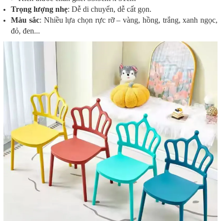
Trọng lượng nhẹ
: Dễ di chuyển, dễ cất gọn.
Màu sắc
: Nhiều lựa chọn rực rỡ – vàng, hồng, trắng, xanh ngọc,
đỏ, đen...