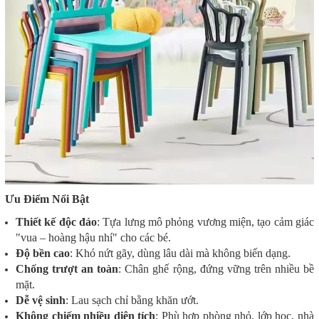
Ưu Điểm Nổi Bật
Thiết kế độc đáo
: Tựa lưng mô phỏng vương miện, tạo cảm giác
"vua – hoàng hậu nhí" cho các bé.
Độ bền cao
: Khó nứt gãy, dùng lâu dài mà không biến dạng.
Chống trượt an toàn
: Chân ghế rộng, đứng vững trên nhiều bề
mặt.
Dễ vệ sinh
: Lau sạch chỉ bằng khăn ướt.
Không chiếm nhiều diện tích
: Phù hợp phòng nhỏ, lớp học, nhà