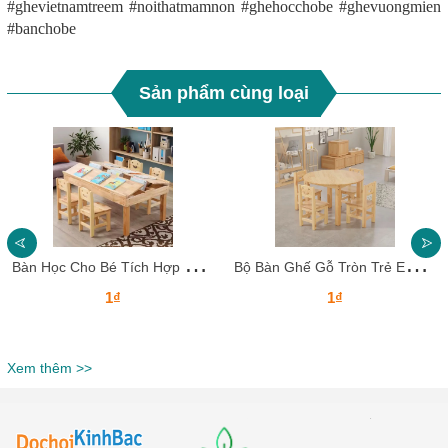
#ghevietnamtreem #noithatmamnon #ghehocchobe #ghevuongmien
#banchobe
Sản phẩm cùng loại
B
àn Học Cho Bé Tích Hợp Ngăn Đựng Sách – Gỗ Tự Nhiên An Toàn
B
ộ Bàn Ghế Gỗ Tròn Trẻ Em – An Toàn, Thẩm Mỹ, Hoàn Hảo Cho Lớp Học Mầm Non
1₫
1₫
Xem thêm >>