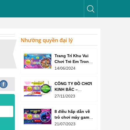
Nhường quyền đại lý
Trang Trí Khu Vui
Chơi Trẻ Em Trong
Nhà Như Thế Nào
14/06/2024
Để Thu Hút Trẻ?
CÔNG TY ĐỒ CHƠI
KINH BẮC –
CHỨNG CHỈ ISO
27/11/2023
9001:2015
8 điều hấp dẫn về
trò chơi máy game
bắn súng
21/07/2023