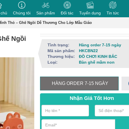
 chủ
Chúng tôi
Sản phẩm
Đối tác
Tuyển dụng
Tin tức
Hình Thỏ – Ghế Ngồi Dễ Thương Cho Lớp Mẫu Giáo
Ghế Ngồi
Tình trạng:
Hàng order 7-15 ngày
Mã sản phẩm:
HKCBN22
Thương hiệu:
ĐỒ CHƠI KINH BẮC
Loại:
Bàn ghế mầm non
HÀNG ORDER 7-15 NGÀY
Nhận Giá Tốt Hơn