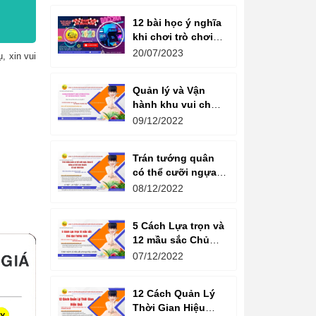
12 bài học ý nghĩa
khi chơi trò chơi
máy game đua xe
20/07/2023
, xin vui
moto đôi
Quản lý và Vận
hành khu vui chơi
giải trí -
09/12/2022
Management and
Operation of
Trán tướng quân
amusement parks
có thể cưỡi ngựa,
Bụng tể tướng có
08/12/2022
thể chèo thuyền
Cổ ngữ 1000 Năm.
5 Cách Lựa trọn và
12 mầu sắc Chủ
đạo Tương sinh
07/12/2022
Kiến tạo không
gian khởi sinh
12 Cách Quản Lý
năng lượng
Thời Gian Hiệu