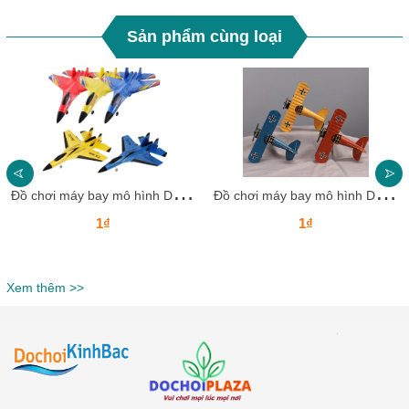
Sản phẩm cùng loại
Đ
ồ chơi máy bay mô hình DCMBKB10 Dochoikinhbac Giải trí siêu vui dành cho trẻ em
Đ
ồ chơi máy bay mô hình DCMBKB09 Dochoikinhbac Giải trí siêu vui dành cho trẻ em
1₫
1₫
Xem thêm >>