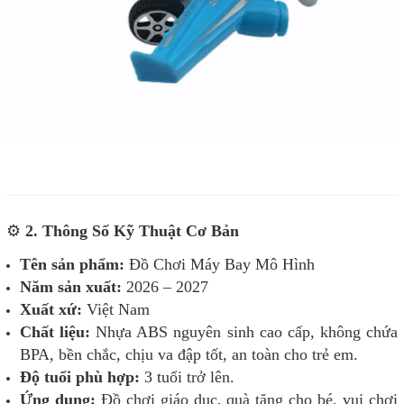
⚙️
2. Thông Số Kỹ Thuật Cơ Bản
Tên sản phẩm:
Đồ Chơi Máy Bay Mô Hình
Năm sản xuất:
2026 – 2027
Xuất xứ:
Việt Nam
Chất liệu:
Nhựa ABS nguyên sinh cao cấp, không chứa
BPA, bền chắc, chịu va đập tốt, an toàn cho trẻ em.
Độ tuổi phù hợp:
3 tuổi trở lên.
Ứng dụng:
Đồ chơi giáo dục, quà tặng cho bé, vui chơi