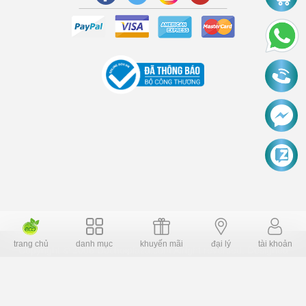
trang chủ
danh mục
khuyến mãi
đại lý
tài khoản
Copyright © 2006 Dochoiplaza.com Alright reversed. Designed
Dochoikinhbac.vn
.
cung cấp bởi sapo