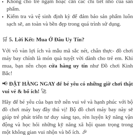
Không cho trẻ ngậm hoặc cắn các chi tiết nhỏ của sản
phẩm.
Kiểm tra và vệ sinh định kỳ để đảm bảo sản phẩm luôn
sạch sẽ, an toàn và bền đẹp trong quá trình sử dụng.
🛒
5. Lời Kết: Mua Ở Đâu Uy Tín?
Với vô vàn lợi ích và mẫu mã sắc nét, chân thực- đồ chơi
máy bay chính là món quà tuyệt vời dành cho trẻ em. Khi
mua, bạn nên chọn
cửa hàng uy tín
như Đồ chơi Kinh
Bắc!
📢
ĐẶT HÀNG NGAY để bé yêu có những giờ chơi thật
vui vẻ & bổ ích!
🚀
Hãy để bé yêu của bạn trở nên vui vẻ và hạnh phúc với bộ
đồ chơi máy bay đầy thú vị! Bộ đồ chơi máy bay này sẽ
giúp trẻ phát triển tư duy sáng tạo, rèn luyện kỹ năng vận
động và học hỏi những kỹ năng xã hội quan trọng trong
một không gian vui nhộn và bổ ích. 🎉