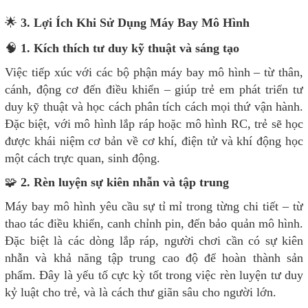
🌟
3. Lợi Ích Khi Sử Dụng Máy Bay Mô Hình
🧠
1. Kích thích tư duy kỹ thuật và sáng tạo
Việc tiếp xúc với các bộ phận máy bay mô hình – từ thân,
cánh, động cơ đến điều khiển – giúp trẻ em phát triển tư
duy kỹ thuật và học cách phân tích cách mọi thứ vận hành.
Đặc biệt, với mô hình lắp ráp hoặc mô hình RC, trẻ sẽ học
được khái niệm cơ bản về cơ khí, điện tử và khí động học
một cách trực quan, sinh động.
🧩
2. Rèn luyện sự kiên nhẫn và tập trung
Máy bay mô hình yêu cầu sự tỉ mỉ trong từng chi tiết – từ
thao tác điều khiển, canh chỉnh pin, đến bảo quản mô hình.
Đặc biệt là các dòng lắp ráp, người chơi cần có sự kiên
nhẫn và khả năng tập trung cao độ để hoàn thành sản
phẩm. Đây là yếu tố cực kỳ tốt trong việc rèn luyện tư duy
kỷ luật cho trẻ, và là cách thư giãn sâu cho người lớn.