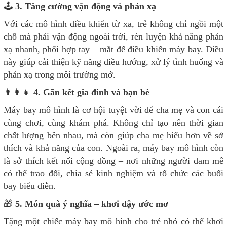
🕹️
3. Tăng cường vận động và phản xạ
Với các mô hình điều khiển từ xa, trẻ không chỉ ngồi một
chỗ mà phải vận động ngoài trời, rèn luyện khả năng phản
xạ nhanh, phối hợp tay – mắt để điều khiển máy bay. Điều
này giúp cải thiện kỹ năng điều hướng, xử lý tình huống và
phản xạ trong môi trường mở.
👨‍👩‍👧
4. Gắn kết gia đình và bạn bè
Máy bay mô hình là cơ hội tuyệt vời để cha mẹ và con cái
cùng chơi, cùng khám phá. Không chỉ tạo nên thời gian
chất lượng bên nhau, mà còn giúp cha mẹ hiểu hơn về sở
thích và khả năng của con. Ngoài ra, máy bay mô hình còn
là sở thích kết nối cộng đồng – nơi những người đam mê
có thể trao đổi, chia sẻ kinh nghiệm và tổ chức các buổi
bay biểu diễn.
🎁
5. Món quà ý nghĩa – khơi dậy ước mơ
Tặng một chiếc máy bay mô hình cho trẻ nhỏ có thể khơi