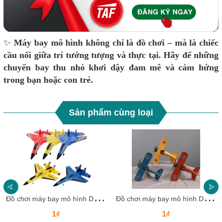
✨
Máy bay mô hình không chỉ là đồ chơi – mà là chiếc
cầu nối giữa trí tưởng tượng và thực tại. Hãy để những
chuyến bay thu nhỏ khơi dậy đam mê và cảm hứng
trong bạn hoặc con trẻ.
Sản phẩm cùng loại
Đ
ồ chơi máy bay mô hình DCMBKB10 Dochoikinhbac Giải trí siêu vui dành cho trẻ em
Đ
ồ chơi máy bay mô hình DCMBKB09 Dochoikinhbac Giải trí siêu vui dành cho trẻ em
1₫
1₫