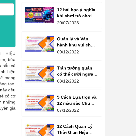
12 bài học ý nghĩa
khi chơi trò chơi
máy game đua xe
20/07/2023
moto đôi
Quản lý và Vận
hành khu vui chơi
giải trí -
09/12/2022
I THIỆU
Management and
 em, bữa
Operation of
u sắc và
Trán tướng quân
amusement parks
ành hiện
có thể cưỡi ngựa,
 để mang
Bụng tể tướng có
08/12/2022
áng tạo.
thể chèo thuyền
 này đều
Cổ ngữ 1000 Năm.
 sẽ có cơ
5 Cách Lựa trọn và
ến những
12 mầu sắc Chủ
uyên gia
đạo Tương sinh
07/12/2022
Kiến tạo không
gian khởi sinh
12 Cách Quản Lý
năng lượng
Thời Gian Hiệu