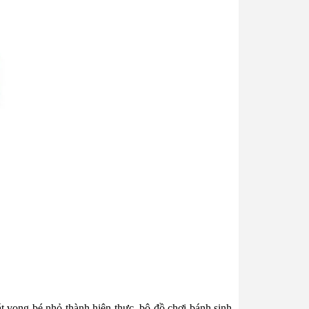
át vọng bé nhỏ thành hiện thực, bộ đồ chơi bánh sinh