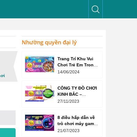
Nhường quyền đại lý
Trang Trí Khu Vui
Chơi Trẻ Em Trong
Nhà Như Thế Nào
14/06/2024
hơi
Để Thu Hút Trẻ?
CÔNG TY ĐỒ CHƠI
KINH BẮC –
CHỨNG CHỈ ISO
27/11/2023
9001:2015
8 điều hấp dẫn về
trò chơi máy game
bắn súng
21/07/2023