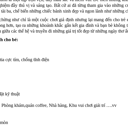
hiệm đầy thú vị và sáng tạo. Bất cứ ai đã từng tham gia vào những c
í tài ba, chế biến những chiếc bánh xinh đẹp và ngon lành như những c
chừng như chỉ là một cuộc chơi giả định nhưng lại mang đến cho trẻ 
trọng hơn, tạo ra những khoảnh khắc gắn kết gia đình và bạn bè không 
m giữa các thế hệ và truyền đi những giá trị tốt đẹp từ những ngày thơ ấ
h cho bé:
ia cực tím, chống tĩnh điện
ặt kỹ thuật
, Phòng khám,quán coffee, Nhà hàng, Khu vui chơi giải trí ….vv
n mòn