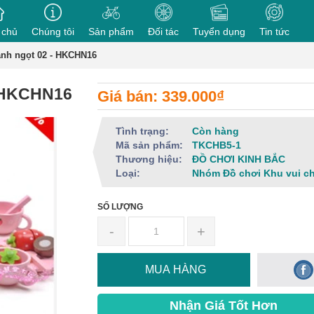
 chủ
Chúng tôi
Sản phẩm
Đối tác
Tuyển dụng
Tin tức
nh ngọt 02 - HKCHN16
- HKCHN16
Giá bán: 339.000₫
Tình trạng:
Còn hàng
Mã sản phẩm:
TKCHB5-1
Thương hiệu:
ĐỒ CHƠI KINH BẮC
Loại:
Nhóm Đồ chơi Khu vui c
SỐ LƯỢNG
-
+
MUA HÀNG
Nhận Giá Tốt Hơn