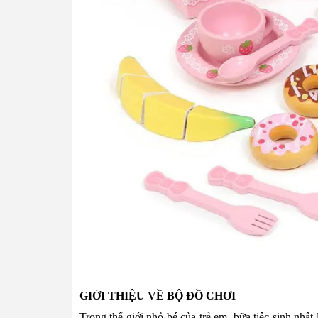
GIỚI THIỆU VỀ BỘ ĐỒ CHƠI
Trong thế giới nhỏ bé của trẻ em, bữa tiệc sinh nhậ