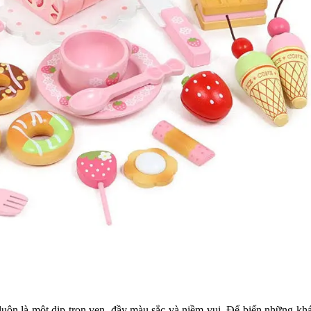
t luôn là một dịp trọn vẹn, đầy màu sắc và niềm vui. Để biến những kh