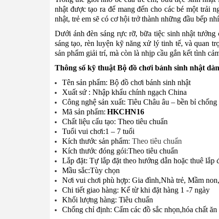
nhật được tạo ra để mang đến cho các bé một trải ng
nhật, trẻ em sẽ có cơ hội trở thành những đầu bếp nh
Dưới ánh đèn sáng rực rỡ, bữa tiệc sinh nhật tưởng 
sáng tạo, rèn luyện kỹ năng xử lý tinh tế, và quan 
sản phẩm giải trí, mà còn là nhịp cầu gắn kết tình cả
Thông số kỹ thuật Bộ đồ chơi bánh sinh nhật dàn
Tên sản phẩm: Bộ đồ chơi bánh sinh nhật
Xuất sứ : Nhập khẩu chính ngạch China
Công nghệ sản xuất: Tiêu Châu âu – bền bỉ chống t
Mã sản phẩm:
HKCHN16
Chất liệu cấu tạo: Theo tiêu chuẩn
Tuổi vui chơi:1 – 7 tuổi
Kích thước sản phẩm
:
Theo tiêu chuẩn
Kích thước đóng gói:Theo tiêu chuẩn
Lắp đặt: Tự lắp đặt theo hướng dẫn hoặc thuê lắp đ
Mầu sắc:Tùy chọn
Nơi vui chơi phù hợp: Gia đình,Nhà trẻ, Mầm non
Chi tiết giao hàng: Kể từ khi đặt hàng 1 -7 ngày
Khối lượng hàng: Tiêu chuẩn
Chống chỉ định: Cấm các đồ sắc nhọn,hóa chất ă