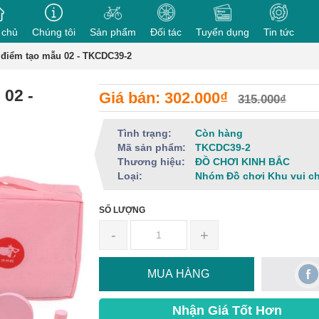
 chủ
Chúng tôi
Sản phẩm
Đối tác
Tuyển dụng
Tin tức
 điểm tạo mẫu 02 - TKCDC39-2
 02 -
Giá bán: 302.000₫
315.000₫
Tình trạng:
Còn hàng
Mã sản phẩm:
TKCDC39-2
Thương hiệu:
ĐỒ CHƠI KINH BẮC
Loại:
Nhóm Đồ chơi Khu vui c
SỐ LƯỢNG
-
+
MUA HÀNG
Nhận Giá Tốt Hơn