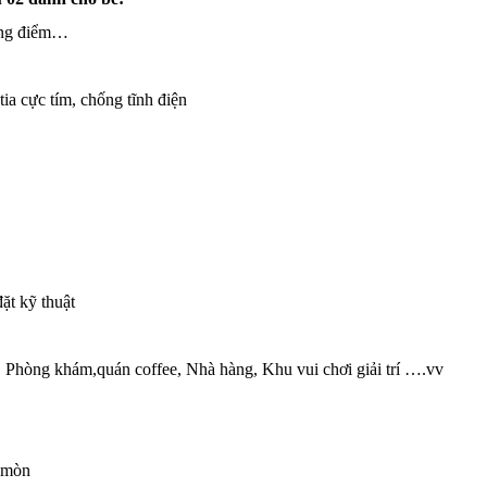
rang điểm…
ia cực tím, chống tĩnh điện
ặt kỹ thuật
, Phòng khám,quán coffee, Nhà hàng, Khu vui chơi giải trí ….vv
n mòn