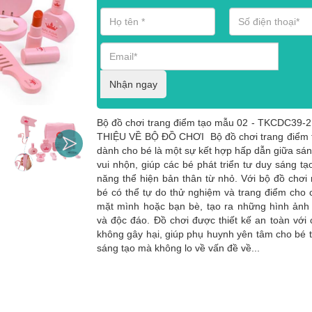
Nhận ngay
Bộ đồ chơi trang điểm tạo mẫu 02 - TKCDC39
THIỆU VỀ BỘ ĐỒ CHƠI Bộ đồ chơi trang điểm 
dành cho bé là một sự kết hợp hấp dẫn giữa sán
vui nhộn, giúp các bé phát triển tư duy sáng tạ
năng thể hiện bản thân từ nhỏ. Với bộ đồ chơi 
bé có thể tự do thử nghiệm và trang điểm cho
mặt mình hoặc bạn bè, tạo ra những hình ản
và độc đáo. Đồ chơi được thiết kế an toàn với c
không gây hại, giúp phụ huynh yên tâm cho bé 
sáng tạo mà không lo về vấn đề về...