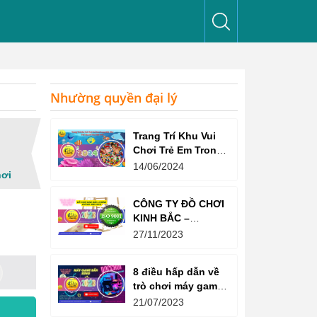
Nhường quyền đại lý
Trang Trí Khu Vui
Chơi Trẻ Em Trong
Nhà Như Thế Nào
14/06/2024
hơi
Để Thu Hút Trẻ?
CÔNG TY ĐỒ CHƠI
KINH BẮC –
CHỨNG CHỈ ISO
27/11/2023
9001:2015
8 điều hấp dẫn về
trò chơi máy game
bắn súng
21/07/2023