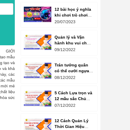
12 bài học ý nghĩa
khi chơi trò chơi
máy game đua xe
20/07/2023
moto đôi
Quản lý và Vận
hành khu vui chơi
giải trí -
09/12/2022
-2 GIỚI
Management and
tạo mẫu
Operation of
g tạo và
Trán tướng quân
amusement parks
o và khả
có thể cưỡi ngựa,
này, các
Bụng tể tướng có
08/12/2022
 các mẫu
thể chèo thuyền
h mới mẻ
Cổ ngữ 1000 Năm.
hất liệu
5 Cách Lựa trọn và
thỏa sức
12 mầu sắc Chủ
đạo Tương sinh
07/12/2022
Kiến tạo không
gian khởi sinh
12 Cách Quản Lý
năng lượng
Thời Gian Hiệu