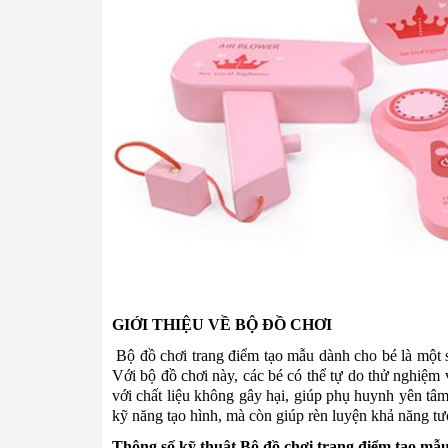
GIỚI THIỆU VỀ BỘ ĐỒ CHƠI
Bộ đồ chơi trang điểm tạo mẫu dành cho bé là một sự
Với bộ đồ chơi này, các bé có thể tự do thử nghiệm
với chất liệu không gây hại, giúp phụ huynh yên tâm
kỹ năng tạo hình, mà còn giúp rèn luyện khả năng tươ
Thông số kỹ thuật Bộ đồ chơi trang điểm tạo mẫu