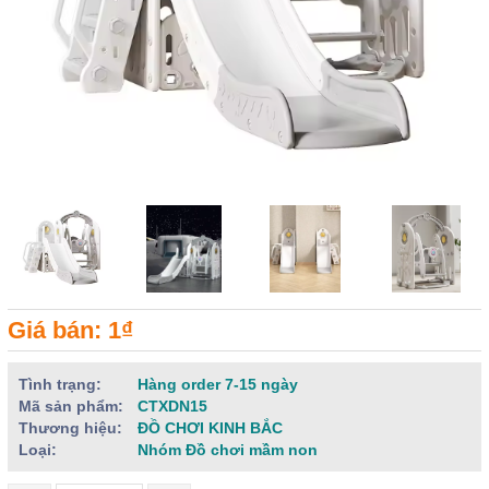
Giá bán: 1₫
Tình trạng:
Hàng order 7-15 ngày
Mã sản phẩm:
CTXDN15
Thương hiệu:
ĐỒ CHƠI KINH BẮC
Loại:
Nhóm Đồ chơi mầm non