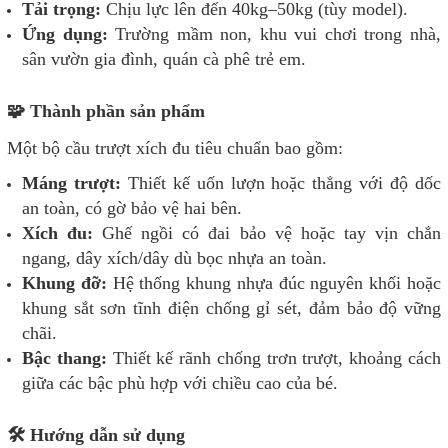
Tải trọng:
Chịu lực lên đến 40kg–50kg (tùy model).
Ứng dụng:
Trường mầm non, khu vui chơi trong nhà,
sân vườn gia đình, quán cà phê trẻ em.
🧩 Thành phần sản phẩm
Một bộ cầu trượt xích đu tiêu chuẩn bao gồm:
Máng trượt:
Thiết kế uốn lượn hoặc thẳng với độ dốc
an toàn, có gờ bảo vệ hai bên.
Xích đu:
Ghế ngồi có đai bảo vệ hoặc tay vịn chắn
ngang, dây xích/dây dù bọc nhựa an toàn.
Khung đỡ:
Hệ thống khung nhựa đúc nguyên khối hoặc
khung sắt sơn tĩnh điện chống gỉ sét, đảm bảo độ vững
chãi.
Bậc thang:
Thiết kế rãnh chống trơn trượt, khoảng cách
giữa các bậc phù hợp với chiều cao của bé.
🛠️ Hướng dẫn sử dụng