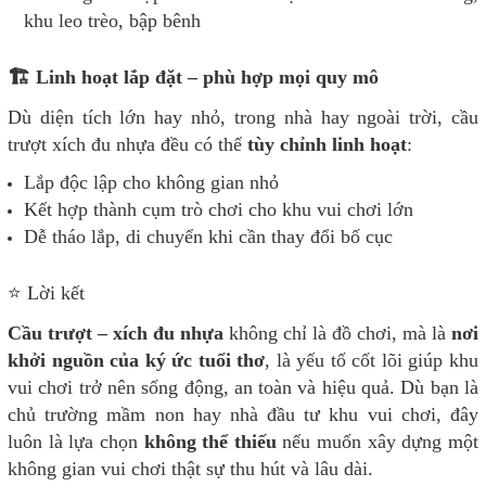
khu leo trèo, bập bênh
🏗️ Linh hoạt lắp đặt – phù hợp mọi quy mô
Dù diện tích lớn hay nhỏ, trong nhà hay ngoài trời, cầu
trượt xích đu nhựa đều có thể
tùy chỉnh linh hoạt
:
Lắp độc lập cho không gian nhỏ
Kết hợp thành cụm trò chơi cho khu vui chơi lớn
Dễ tháo lắp, di chuyển khi cần thay đổi bố cục
⭐ Lời kết
Cầu trượt – xích đu nhựa
không chỉ là đồ chơi, mà là
nơi
khởi nguồn của ký ức tuổi thơ
, là yếu tố cốt lõi giúp khu
vui chơi trở nên sống động, an toàn và hiệu quả. Dù bạn là
chủ trường mầm non hay nhà đầu tư khu vui chơi, đây
luôn là lựa chọn
không thể thiếu
nếu muốn xây dựng một
không gian vui chơi thật sự thu hút và lâu dài.