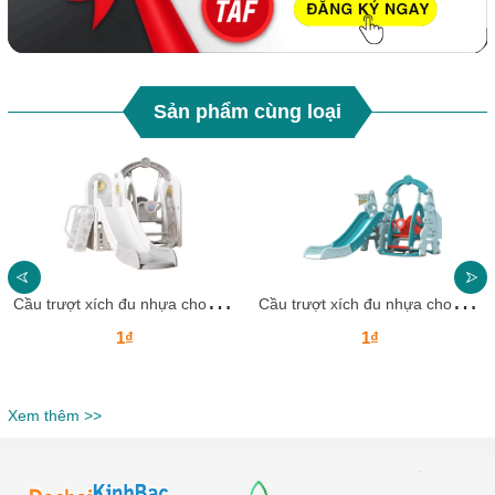
Sản phẩm cùng loại
C
ầu trượt xích đu nhựa cho bé CTXDN15_ Dochoikinhbac
C
ầu trượt xích đu nhựa cho bé CTXDN14_ Dochoikinhbac
1₫
1₫
Xem thêm >>