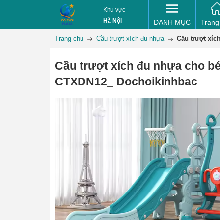
Khu vực
Hà Nội
DANH MỤC
Trang
Trang chủ
Cầu trượt xích đu nhựa
Cầu trượt xí
Cầu trượt xích đu nhựa cho b
CTXDN12_ Dochoikinhbac