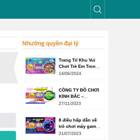
Nhường quyền đại lý
Trang Trí Khu Vui
Chơi Trẻ Em Trong
Nhà Như Thế Nào
14/06/2024
Để Thu Hút Trẻ?
CÔNG TY ĐỒ CHƠI
KINH BẮC –
CHỨNG CHỈ ISO
27/11/2023
9001:2015
8 điều hấp dẫn về
trò chơi máy game
bắn súng
21/07/2023