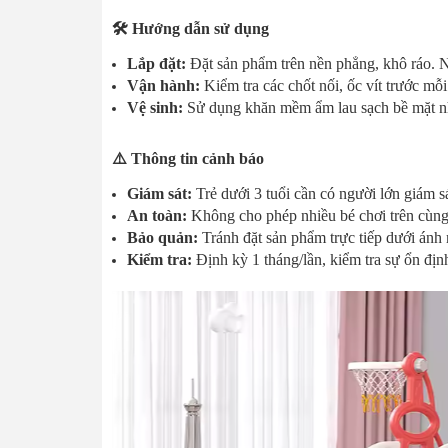
🛠️ Hướng dẫn sử dụng
Lắp đặt:
Đặt sản phẩm trên nền phẳng, khô ráo. Nê
Vận hành:
Kiểm tra các chốt nối, ốc vít trước m
Vệ sinh:
Sử dụng khăn mềm ẩm lau sạch bề mặt nhự
⚠️ Thông tin cảnh báo
Giám sát:
Trẻ dưới 3 tuổi cần có người lớn giám sát
An toàn:
Không cho phép nhiều bé chơi trên cùng 
Bảo quản:
Tránh đặt sản phẩm trực tiếp dưới ánh nắ
Kiểm tra:
Định kỳ 1 tháng/lần, kiểm tra sự ổn địn