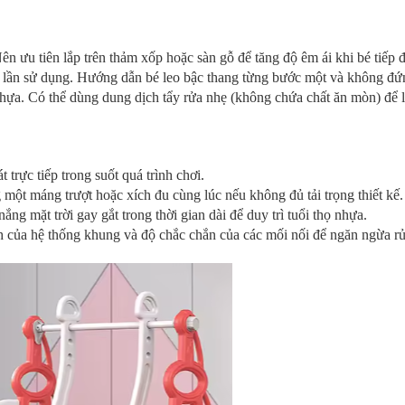
n ưu tiên lắp trên thảm xốp hoặc sàn gỗ để tăng độ êm ái khi bé tiếp đ
ỗi lần sử dụng. Hướng dẫn bé leo bậc thang từng bước một và không đứn
a. Có thể dùng dung dịch tẩy rửa nhẹ (không chứa chất ăn mòn) để l
 trực tiếp trong suốt quá trình chơi.
một máng trượt hoặc xích đu cùng lúc nếu không đủ tải trọng thiết kế.
ng mặt trời gay gắt trong thời gian dài để duy trì tuổi thọ nhựa.
h của hệ thống khung và độ chắc chắn của các mối nối để ngăn ngừa rủi