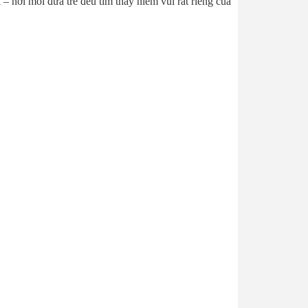
– nơi mỗi đứa trẻ đều tìm thấy niềm vui rất riêng của