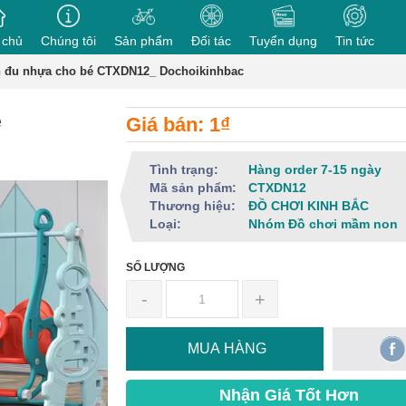
 chủ
Chúng tôi
Sản phẩm
Đối tác
Tuyển dụng
Tin tức
ch đu nhựa cho bé CTXDN12_ Dochoikinhbac
é
Giá bán: 1₫
Tình trạng:
Hàng order 7-15 ngày
Mã sản phẩm:
CTXDN12
Thương hiệu:
ĐỒ CHƠI KINH BẮC
Loại:
Nhóm Đồ chơi mầm non
SỐ LƯỢNG
-
+
MUA HÀNG
Nhận Giá Tốt Hơn