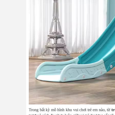
Trong bất kỳ mô hình khu vui chơi trẻ em nào, từ
t