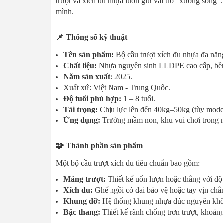
trượt và xích đu nhựa luôn giữ vai trò “xương sống”.
mình.
📌 Thông số kỹ thuật
Tên sản phẩm:
Bộ cầu trượt xích đu nhựa đa năn
Chất liệu:
Nhựa nguyên sinh LLDPE cao cấp, bền 
Năm sản xuất:
2025.
Xuất xứ: Việt Nam - Trung Quốc.
Độ tuổi phù hợp:
1 – 8 tuổi.
Tải trọng:
Chịu lực lên đến 40kg–50kg (tùy mode
Ứng dụng:
Trường mầm non, khu vui chơi trong nh
🧩 Thành phần sản phẩm
Một bộ cầu trượt xích đu tiêu chuẩn bao gồm:
Máng trượt:
Thiết kế uốn lượn hoặc thẳng với độ 
Xích đu:
Ghế ngồi có đai bảo vệ hoặc tay vịn chắ
Khung đỡ:
Hệ thống khung nhựa đúc nguyên khối 
Bậc thang:
Thiết kế rãnh chống trơn trượt, khoảng