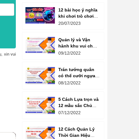
12 bài học ý nghĩa
khi chơi trò chơi
máy game đua xe
20/07/2023
moto đôi
Quản lý và Vận
hành khu vui chơi
giải trí -
09/12/2022
, xin vui
Management and
Operation of
Trán tướng quân
amusement parks
có thể cưỡi ngựa,
Bụng tể tướng có
08/12/2022
thể chèo thuyền
Cổ ngữ 1000 Năm.
5 Cách Lựa trọn và
12 mầu sắc Chủ
đạo Tương sinh
07/12/2022
Kiến tạo không
gian khởi sinh
12 Cách Quản Lý
năng lượng
Thời Gian Hiệu