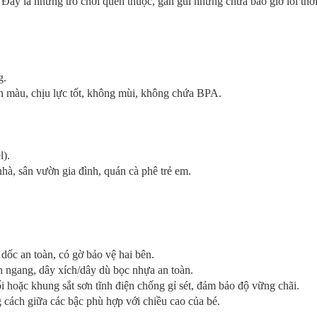
 Đây là những trò chơi quen thuộc, gần gũi nhưng chưa bao giờ lỗi thời 
g.
màu, chịu lực tốt, không mùi, không chứa BPA.
l).
à, sân vườn gia đình, quán cà phê trẻ em.
dốc an toàn, có gờ bảo vệ hai bên.
n ngang, dây xích/dây dù bọc nhựa an toàn.
hoặc khung sắt sơn tĩnh điện chống gỉ sét, đảm bảo độ vững chãi.
 cách giữa các bậc phù hợp với chiều cao của bé.