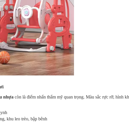
ơi
đu nhựa
còn là điểm nhấn thẩm mỹ quan trọng. Màu sắc rực rỡ, hình kh
uynh
g, khu leo trèo, bập bênh