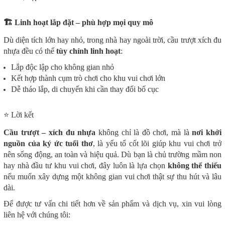
🏗️ Linh hoạt lắp đặt – phù hợp mọi quy mô
Dù diện tích lớn hay nhỏ, trong nhà hay ngoài trời, cầu trượt xích đu
nhựa đều có thể
tùy chỉnh linh hoạt
:
Lắp độc lập cho không gian nhỏ
Kết hợp thành cụm trò chơi cho khu vui chơi lớn
Dễ tháo lắp, di chuyển khi cần thay đổi bố cục
⭐ Lời kết
Cầu trượt – xích đu nhựa
không chỉ là đồ chơi, mà là
nơi khởi
nguồn của ký ức tuổi thơ
, là yếu tố cốt lõi giúp khu vui chơi trở
nên sống động, an toàn và hiệu quả. Dù bạn là chủ trường mầm non
hay nhà đầu tư khu vui chơi, đây luôn là lựa chọn
không thể thiếu
nếu muốn xây dựng một không gian vui chơi thật sự thu hút và lâu
dài.
Để được tư vấn chi tiết hơn về sản phẩm và dịch vụ, xin vui lòng
liên hệ với chúng tôi: