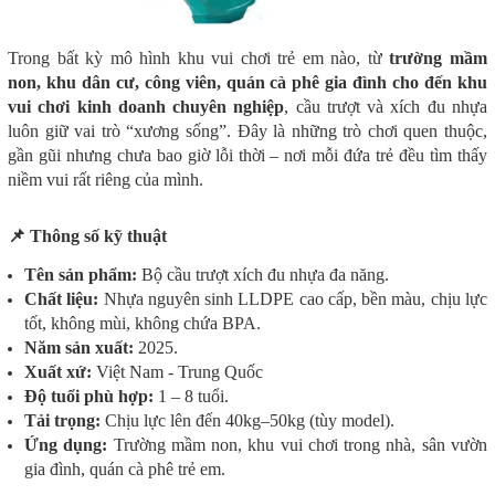
Trong bất kỳ mô hình khu vui chơi trẻ em nào, từ
trường mầm
non, khu dân cư, công viên, quán cà phê gia đình cho đến khu
vui chơi kinh doanh chuyên nghiệp
, cầu trượt và xích đu nhựa
luôn giữ vai trò “xương sống”. Đây là những trò chơi quen thuộc,
gần gũi nhưng chưa bao giờ lỗi thời – nơi mỗi đứa trẻ đều tìm thấy
niềm vui rất riêng của mình.
📌 Thông số kỹ thuật
Tên sản phẩm:
Bộ cầu trượt xích đu nhựa đa năng.
Chất liệu:
Nhựa nguyên sinh LLDPE cao cấp, bền màu, chịu lực
tốt, không mùi, không chứa BPA.
Năm sản xuất:
2025.
Xuất xứ:
Việt Nam - Trung Quốc
Độ tuổi phù hợp:
1 – 8 tuổi.
Tải trọng:
Chịu lực lên đến 40kg–50kg (tùy model).
Ứng dụng:
Trường mầm non, khu vui chơi trong nhà, sân vườn
gia đình, quán cà phê trẻ em.