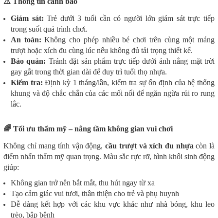
⚠️ Thông tin cảnh báo
Giám sát:
Trẻ dưới 3 tuổi cần có người lớn giám sát trực tiếp
trong suốt quá trình chơi.
An toàn:
Không cho phép nhiều bé chơi trên cùng một máng
trượt hoặc xích đu cùng lúc nếu không đủ tải trọng thiết kế.
Bảo quản:
Tránh đặt sản phẩm trực tiếp dưới ánh nắng mặt trời
gay gắt trong thời gian dài để duy trì tuổi thọ nhựa.
Kiểm tra:
Định kỳ 1 tháng/lần, kiểm tra sự ổn định của hệ thống
khung và độ chắc chắn của các mối nối để ngăn ngừa rủi ro rung
lắc.
🌈 Tối ưu thẩm mỹ – nâng tầm không gian vui chơi
Không chỉ mang tính vận động,
cầu trượt và xích đu nhựa
còn là
điểm nhấn thẩm mỹ quan trọng. Màu sắc rực rỡ, hình khối sinh động
giúp:
Không gian trở nên bắt mắt, thu hút ngay từ xa
Tạo cảm giác vui tươi, thân thiện cho trẻ và phụ huynh
Dễ dàng kết hợp với các khu vực khác như nhà bóng, khu leo
trèo, bập bênh