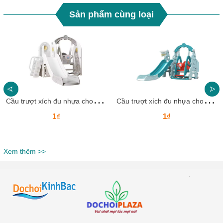
Sản phẩm cùng loại
C
ầu trượt xích đu nhựa cho bé CTXDN15_ Dochoikinhbac
C
ầu trượt xích đu nhựa cho bé CTXDN14_ Dochoikinhbac
1₫
1₫
Xem thêm >>