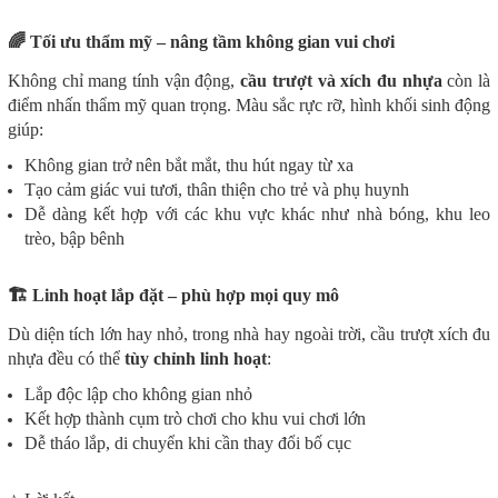
🌈 Tối ưu thẩm mỹ – nâng tầm không gian vui chơi
Không chỉ mang tính vận động,
cầu trượt và xích đu nhựa
còn là
điểm nhấn thẩm mỹ quan trọng. Màu sắc rực rỡ, hình khối sinh động
giúp:
Không gian trở nên bắt mắt, thu hút ngay từ xa
Tạo cảm giác vui tươi, thân thiện cho trẻ và phụ huynh
Dễ dàng kết hợp với các khu vực khác như nhà bóng, khu leo
trèo, bập bênh
🏗️ Linh hoạt lắp đặt – phù hợp mọi quy mô
Dù diện tích lớn hay nhỏ, trong nhà hay ngoài trời, cầu trượt xích đu
nhựa đều có thể
tùy chỉnh linh hoạt
:
Lắp độc lập cho không gian nhỏ
Kết hợp thành cụm trò chơi cho khu vui chơi lớn
Dễ tháo lắp, di chuyển khi cần thay đổi bố cục