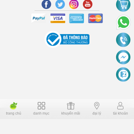
trang chủ
danh mục
khuyến mãi
đại lý
tài khoản
Copyright © 2006 Dochoiplaza.com Alright reversed. Designed
Dochoikinhbac.vn
.
cung cấp bởi sapo