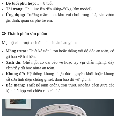
Độ tuổi phù hợp:
1 – 8 tuổi.
Tải trọng:
Chịu lực lên đến 40kg–50kg (tùy model).
Ứng dụng:
Trường mầm non, khu vui chơi trong nhà, sân vườn
gia đình, quán cà phê trẻ em.
🧩 Thành phần sản phẩm
Một bộ cầu trượt xích đu tiêu chuẩn bao gồm:
Máng trượt:
Thiết kế uốn lượn hoặc thẳng với độ dốc an toàn, có
gờ bảo vệ hai bên.
Xích đu:
Ghế ngồi có đai bảo vệ hoặc tay vịn chắn ngang, dây
xích/dây dù bọc nhựa an toàn.
Khung đỡ:
Hệ thống khung nhựa đúc nguyên khối hoặc khung
sắt sơn tĩnh điện chống gỉ sét, đảm bảo độ vững chãi.
Bậc thang:
Thiết kế rãnh chống trơn trượt, khoảng cách giữa các
bậc phù hợp với chiều cao của bé.