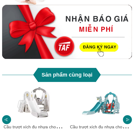
Sản phẩm cùng loại
C
ầu trượt xích đu nhựa cho bé CTXDN15_ Dochoikinhbac
C
ầu trượt xích đu nhựa cho bé CTXDN14_ Dochoikinhbac