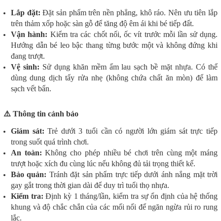
Lắp đặt:
Đặt sản phẩm trên nền phẳng, khô ráo. Nên ưu tiên lắp
trên thảm xốp hoặc sàn gỗ để tăng độ êm ái khi bé tiếp đất.
Vận hành:
Kiểm tra các chốt nối, ốc vít trước mỗi lần sử dụng.
Hướng dẫn bé leo bậc thang từng bước một và không đứng khi
đang trượt.
Vệ sinh:
Sử dụng khăn mềm ẩm lau sạch bề mặt nhựa. Có thể
dùng dung dịch tẩy rửa nhẹ (không chứa chất ăn mòn) để làm
sạch vết bẩn.
⚠️ Thông tin cảnh báo
Giám sát:
Trẻ dưới 3 tuổi cần có người lớn giám sát trực tiếp
trong suốt quá trình chơi.
An toàn:
Không cho phép nhiều bé chơi trên cùng một máng
trượt hoặc xích đu cùng lúc nếu không đủ tải trọng thiết kế.
Bảo quản:
Tránh đặt sản phẩm trực tiếp dưới ánh nắng mặt trời
gay gắt trong thời gian dài để duy trì tuổi thọ nhựa.
Kiểm tra:
Định kỳ 1 tháng/lần, kiểm tra sự ổn định của hệ thống
khung và độ chắc chắn của các mối nối để ngăn ngừa rủi ro rung
lắc.