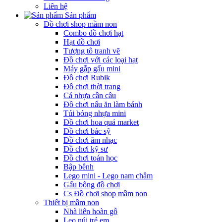
Liên hệ
Sản phẩm
Đồ chơi shop mầm non
Combo đồ chơi hạt
Hạt đồ chơi
Tượng tô tranh vẽ
Đồ chơi với các loại hạt
Máy gắp gấu mini
Đồ chơi Rubik
Đồ chơi thời trang
Cá nhựa cần câu
Đồ chơi nấu ăn làm bánh
Túi bóng nhựa mini
Đồ chơi hoa quả market
Đồ chơi bác sỹ
Đồ chơi âm nhạc
Đồ chơi kỹ sư
Đồ chơi toán học
Bập bênh
Lego mini - Lego nam châm
Gấu bông đồ chơi
Cs Đồ chơi shop mầm non
Thiết bị mầm non
Nhà liên hoàn gỗ
Leo núi trẻ em