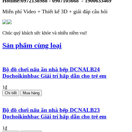
Hotline:0972138988 - 0907105668 - 1900633469
Miễn phí Video + Thiết kế 3D + giải đáp câu hỏi
Chúc quý khách sức khỏe và nhiều niềm vui!
Sản phẩm cùng loại
Bộ đồ chơi nấu ăn nhà bếp DCNALB24
Dochoikinhbac Giải trí hấp dẫn cho trẻ em
1₫
Chi tiết
Mua hàng
Bộ đồ chơi nấu ăn nhà bếp DCNALB23
Dochoikinhbac Giải trí hấp dẫn cho trẻ em
1₫