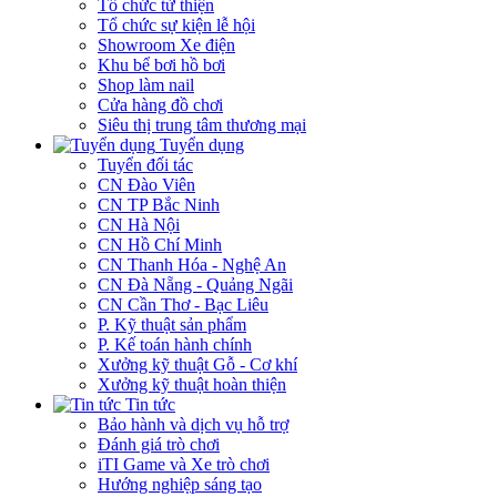
Tổ chức từ thiện
Tổ chức sự kiện lễ hội
Showroom Xe điện
Khu bể bơi hồ bơi
Shop làm nail
Cửa hàng đồ chơi
Siêu thị trung tâm thương mại
Tuyển dụng
Tuyển đối tác
CN Đào Viên
CN TP Bắc Ninh
CN Hà Nội
CN Hồ Chí Minh
CN Thanh Hóa - Nghệ An
CN Đà Nẵng - Quảng Ngãi
CN Cần Thơ - Bạc Liêu
P. Kỹ thuật sản phẩm
P. Kế toán hành chính
Xưởng kỹ thuật Gỗ - Cơ khí
Xưởng kỹ thuật hoàn thiện
Tin tức
Bảo hành và dịch vụ hỗ trợ
Đánh giá trò chơi
iTI Game và Xe trò chơi
Hướng nghiệp sáng tạo