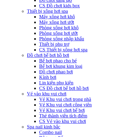
Đồ chơi sáng tạo
CS Đồ chơi kids box
Thiết bị xông hơi spa
Máy xông hơi khô
Máy xông hơi ướt
Phòng xông hơi khô
Phòng xông hơi ướt
Phòng xông nhập khẩu
Thiết bị phụ trợ
CS Thiết bị xông hơi spa
Đồ chơi bể bơi hồ bơi
Bể bơi phao cho bé
Bể bơi khung kim loại
Đồ chơi phao bơi
Kính bơi
Lin kiện phụ kiện
CS Đồ chơi bể bơi hồ bơi
Vé vào khu vui chơi
Vé Khu vui chơi trong nhà
Vé Khu vui chơi công viên
Vé Khu vui chơi bể bơi
Thẻ thành viên tích điểm
CS Vé vào khu vui chơi
Spa nail kinh bắc
Combo nail