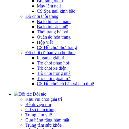
Bộ trang điểm
Máy làm nail
CS Spa nail kinh bắc
Đồ chơi thời trang
Ba lô túi sách nam
Ba lô túi sách nữ
Thời trang bể bơi
Quần áo hóa trang
Hộp viết
CS Đồ chơi thời trang
Đồ chơi cũ bán và cho thuê
Iti game giải trí
Trò chơi phao hơi
Trò chơi xe điện
Trò chơi trong nhà
Trò chơi ngoài trời
CS Đồ chơi cũ bán và cho thuê
Đối tác
Khu vui chơi giải trí
Bệnh viện nhi
Cơ sở tiêm trủng
Trung tâm y tế
Cửa hàng răng hàm mặt
Trung tâm sức khỏe