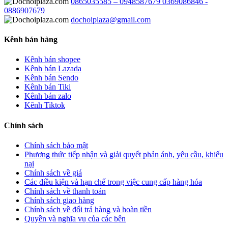
0865035585 – 0948587679 0369086846 -
0886907679
dochoiplaza@gmail.com
Kênh bán hàng
Kênh bán shopee
Kênh bán Lazada
Kênh bán Sendo
Kênh bán Tiki
Kênh bán zalo
Kênh Tiktok
Chính sách
Chính sách bảo mật
Phương thức tiếp nhận và giải quyết phản ánh, yêu cầu, khiếu
nại
Chính sách về giá
Các điều kiện và hạn chế trong việc cung cấp hàng hóa
Chính sách về thanh toán
Chính sách giao hàng
Chính sách về đổi trả hàng và hoàn tiền
Quyền và nghĩa vụ của các bên