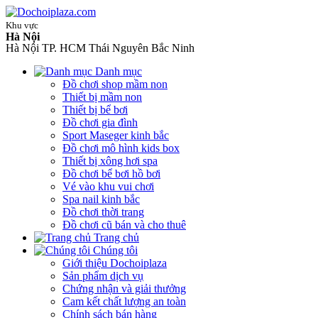
Khu vực
Hà Nội
Hà Nội
TP. HCM
Thái Nguyên
Bắc Ninh
Danh mục
Đồ chơi shop mầm non
Thiết bị mầm non
Thiết bị bể bơi
Đồ chơi gia đình
Sport Maseger kinh bắc
Đồ chơi mô hình kids box
Thiết bị xông hơi spa
Đồ chơi bể bơi hồ bơi
Vé vào khu vui chơi
Spa nail kinh bắc
Đồ chơi thời trang
Đồ chơi cũ bán và cho thuê
Trang chủ
Chúng tôi
Giới thiệu Dochoiplaza
Sản phẩm dịch vụ
Chứng nhận và giải thưởng
Cam kết chất lượng an toàn
Chính sách bán hàng