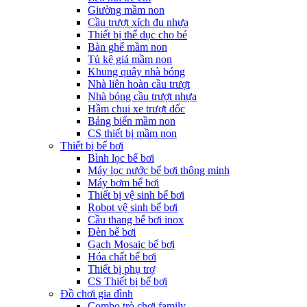
Giường mầm non
Cầu trượt xích đu nhựa
Thiết bị thể dục cho bé
Bàn ghế mầm non
Tủ kệ giá mầm non
Khung quây nhà bóng
Nhà liên hoàn cầu trượt
Nhà bóng cầu trượt nhựa
Hầm chui xe trượt dốc
Bảng biển mầm non
CS thiết bị mầm non
Thiết bị bể bơi
Bình lọc bể bơi
Máy lọc nước bể bơi thông minh
Máy bơm bể bơi
Thiết bị vệ sinh bể bơi
Robot vệ sinh bể bơi
Cầu thang bể bơi inox
Đèn bể bơi
Gạch Mosaic bể bơi
Hóa chất bể bơi
Thiết bị phụ trợ
CS Thiết bị bể bơi
Đồ chơi gia đình
Combo trò chơi family