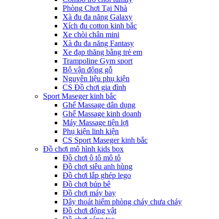
Phòng Chơi Tại Nhà
Xà đu đa năng Galaxy
Xích đu cotton kinh bắc
Xe chòi chân mini
Xà đu đa năng Fantasy
Xe đạp thăng bằng trẻ em
Trampoline Gym sport
Bộ vận động gỗ
Nguyên liệu phụ kiện
CS Đồ chơi gia đình
Sport Maseger kinh bắc
Ghế Massage dân dụng
Ghế Massage kinh doanh
Máy Massage tiện lợi
Phụ kiện linh kiện
CS Sport Maseger kinh bắc
Đồ chơi mô hình kids box
Đồ chơi ô tô mô tô
Đồ chơi siêu anh hùng
Đồ chơi lắp ghép lego
Đồ chơi búp bê
Đồ chơi máy bay
Dây thoát hiểm phòng cháy chưa cháy
Đồ chơi động vật