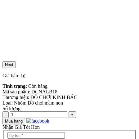
Next
Giá bán: 1₫
Tình trạng:
Còn hàng
Mã sản phẩm:
DCNALB18
Thương hiệu:
ĐỒ CHƠI KINH BẮC
Loại:
Nhóm Đồ chơi mầm non
Số lượng
-
+
Mua hàng
Nhận Giá Tốt Hơn