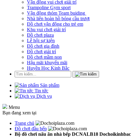
Vận động vui chơi giải trí
Trampoline Gym sport
Vận động thóm Team buiding
Nhà liên hoàn hồ bóng cầu trượt
Đồ chơi vận động cho trẻ em
Khu vui chơi giải trí
Đồ chơi plaza
Lễ hội sự kiện
Đồ chơi gia đình
Đồ chơi giải trí
Đồ chơi mầm non
Hậu mãi khuyến mãi
Huyền Học Kinh Bắc
Sản phẩm
Tin tức
Dịch vụ
Menu
Bạn đang xem tại
Trang chủ
Đồ chơi đầu bếp
Bộ đồ chơi nấu ăn nhà bếp DCNALB18 Dochoikinhbac