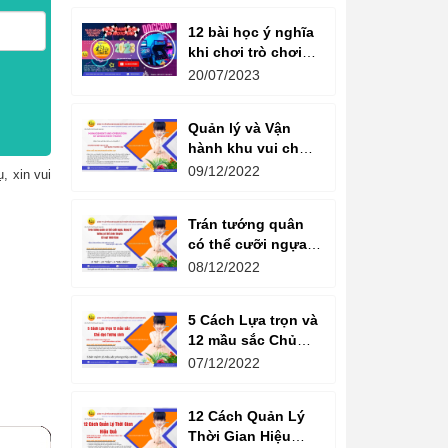
12 bài học ý nghĩa
khi chơi trò chơi
máy game đua xe
20/07/2023
moto đôi
Quản lý và Vận
hành khu vui chơi
giải trí -
09/12/2022
, xin vui
Management and
Operation of
Trán tướng quân
amusement parks
có thể cưỡi ngựa,
Bụng tể tướng có
08/12/2022
thể chèo thuyền
Cổ ngữ 1000 Năm.
5 Cách Lựa trọn và
12 mầu sắc Chủ
đạo Tương sinh
07/12/2022
Kiến tạo không
gian khởi sinh
12 Cách Quản Lý
năng lượng
Thời Gian Hiệu