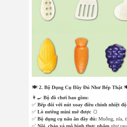
🍽️
2. Bộ Dụng Cụ Đầy Đủ Như Bếp Thật

👩‍🍳
Bộ đồ chơi bao gồm:
✅
Bếp đôi với nút xoay điều chỉnh nhiệt độ
✅
Lò nướng mini mở được
🍞
✅
Bộ dụng cụ nấu ăn đầy đủ:
Muỗng, nĩa, t
✅
Nồi, chảo và mô hình thực phẩm
như rau