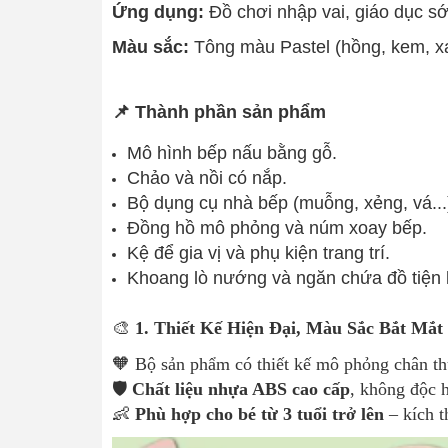
Ứng dụng:
Đồ chơi nhập vai, giáo dục sớ
Màu sắc:
Tông màu Pastel (hồng, kem, xa
📌 Thành phần sản phẩm
Mô hình bếp nấu bằng gỗ.
Chảo và nồi có nắp.
Bộ dụng cụ nhà bếp (muỗng, xẻng, vá...
Đồng hồ mô phỏng và núm xoay bếp.
Kệ để gia vị và phụ kiện trang trí.
Khoang lò nướng và ngăn chứa đồ tiện l
🎨
1. Thiết Kế Hiện Đại, Màu Sắc Bắt Mắt
🧡 Bộ sản phẩm có thiết kế mô phỏng chân t
🛡️
Chất liệu nhựa ABS cao cấp
, không độc h
👶
Phù hợp cho bé từ 3 tuổi trở lên
– kích t