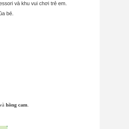
ssori và khu vui chơi trẻ em.
ủa bé.
và
hồng cam
.