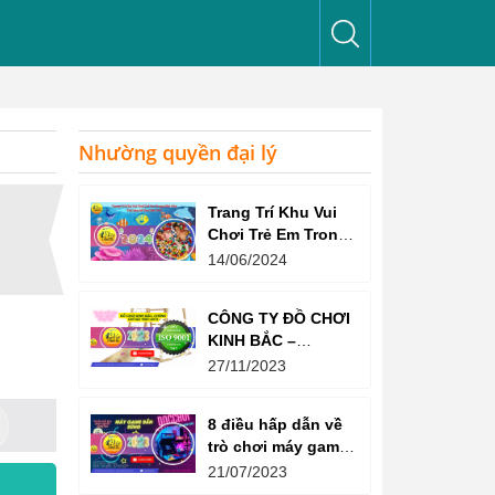
Nhường quyền đại lý
Trang Trí Khu Vui
Chơi Trẻ Em Trong
Nhà Như Thế Nào
14/06/2024
Để Thu Hút Trẻ?
CÔNG TY ĐỒ CHƠI
KINH BẮC –
CHỨNG CHỈ ISO
27/11/2023
9001:2015
8 điều hấp dẫn về
trò chơi máy game
bắn súng
21/07/2023