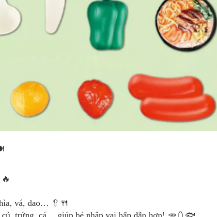
️
🔥
hìa, vá, dao… 🥄🍴
 củ, trứng, cá… giúp bé nhập vai hấp dẫn hơn! 🥕🥚🐟