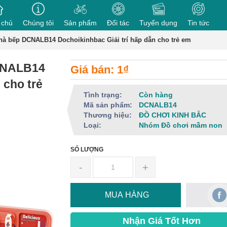
 chủ
Chúng tôi
Sản phẩm
Đối tác
Tuyển dụng
Tin tức
hà bếp DCNALB14 Dochoikinhbac Giải trí hấp dẫn cho trẻ em
DCNALB14
Giá bán: 1₫
 cho trẻ
Tình trạng:
Còn hàng
Mã sản phẩm:
DCNALB14
Thương hiệu:
ĐỒ CHƠI KINH BẮC
Loại:
Nhóm Đồ chơi mầm non
SỐ LƯỢNG
-
+
MUA HÀNG
Nhận Giá Tốt Hơn