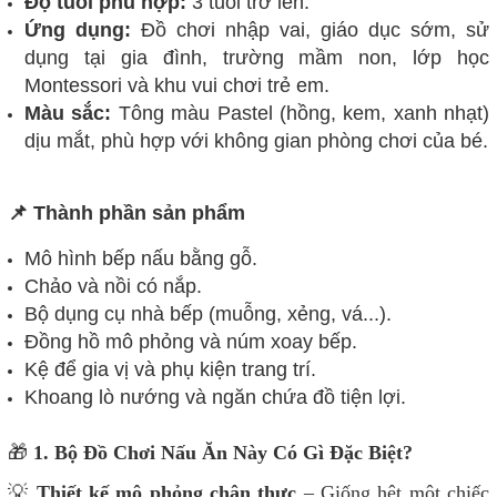
Độ tuổi phù hợp:
3 tuổi trở lên.
Ứng dụng:
Đồ chơi nhập vai, giáo dục sớm, sử
dụng tại gia đình, trường mầm non, lớp học
Montessori và khu vui chơi trẻ em.
Màu sắc:
Tông màu Pastel (hồng, kem, xanh nhạt)
dịu mắt, phù hợp với không gian phòng chơi của bé.
📌 Thành phần sản phẩm
Mô hình bếp nấu bằng gỗ.
Chảo và nồi có nắp.
Bộ dụng cụ nhà bếp (muỗng, xẻng, vá...).
Đồng hồ mô phỏng và núm xoay bếp.
Kệ để gia vị và phụ kiện trang trí.
Khoang lò nướng và ngăn chứa đồ tiện lợi.
🎁
1. Bộ Đồ Chơi Nấu Ăn Này Có Gì Đặc Biệt?
💡
Thiết kế mô phỏng chân thực
– Giống hệt một chiếc