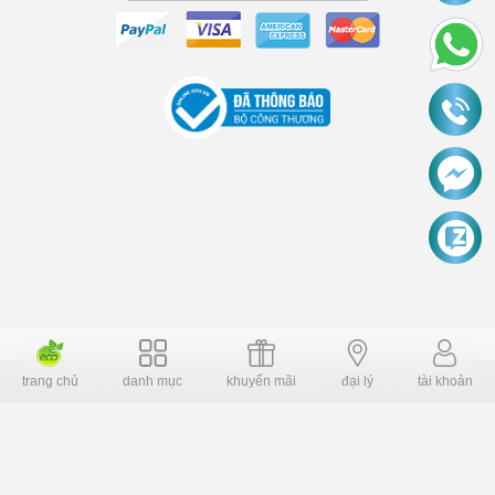
trang chủ
danh mục
khuyến mãi
đại lý
tài khoản
Copyright © 2006 Dochoiplaza.com Alright reversed. Designed
Dochoikinhbac.vn
.
cung cấp bởi sapo