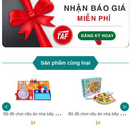
Sản phẩm cùng loại
B
ộ đồ chơi nấu ăn nhà bếp DCNALB24 Dochoikinhbac Giải trí hấp dẫn cho trẻ em
B
ộ đồ chơi nấu ăn nhà bếp DCNALB23 Dochoikinhbac Giải trí hấp dẫn cho trẻ em
1₫
1₫