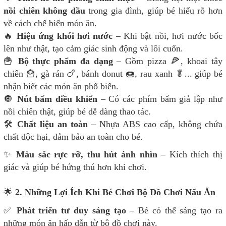
nồi chiên không dầu
trong gia đình, giúp bé hiểu rõ hơn
về cách chế biến món ăn.
🔥
Hiệu ứng khói hơi nước
– Khi bật nồi, hơi nước bốc
lên như thật, tạo cảm giác sinh động và lôi cuốn.
🍟
Bộ thực phẩm đa dạng
– Gồm pizza 🍕, khoai tây
chiên 🍟, gà rán 🍗, bánh donut 🍩, rau xanh 🥬... giúp bé
nhận biết các món ăn phổ biến.
🔘
Nút bấm điều khiển
– Có các phím bấm giả lập như
nồi chiên thật, giúp bé dễ dàng thao tác.
🛠️
Chất liệu an toàn
– Nhựa ABS cao cấp, không chứa
chất độc hại, đảm bảo an toàn cho bé.
✨
Màu sắc rực rỡ, thu hút ánh nhìn
– Kích thích thị
giác và giúp bé hứng thú hơn khi chơi.
🌟
2. Những Lợi Ích Khi Bé Chơi Bộ Đồ Chơi Nấu Ăn
✅
Phát triển tư duy sáng tạo
– Bé có thể sáng tạo ra
những món ăn hấp dẫn từ bộ đồ chơi này.