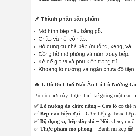
📌 Thành phần sản phẩm
Mô hình bếp nấu bằng gỗ.
Chảo và nồi có nắp.
Bộ dụng cụ nhà bếp (muỗng, xẻng, vá...
Đồng hồ mô phỏng và núm xoay bếp.
Kệ để gia vị và phụ kiện trang trí.
Khoang lò nướng và ngăn chứa đồ tiện l
🔥 1. Bộ Đồ Chơi Nấu Ăn Có Lò Nướng G
Bộ đồ chơi này được thiết kế giống một căn bế
✅
Lò nướng đa chức năng
– Cửa lò có thể m
✅
Bếp nấu hiện đại
– Gồm bếp ga hoặc bếp đ
✅
Bộ dụng cụ bếp đầy đủ
– Nồi, chảo, muỗn
✅
Thực phẩm mô phỏng
– Bánh mì kẹp 🍔, 