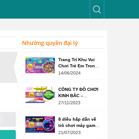
Nhường quyền đại lý
Trang Trí Khu Vui
Chơi Trẻ Em Trong
Nhà Như Thế Nào
14/06/2024
Để Thu Hút Trẻ?
CÔNG TY ĐỒ CHƠI
KINH BẮC –
CHỨNG CHỈ ISO
27/11/2023
9001:2015
8 điều hấp dẫn về
trò chơi máy game
bắn súng
21/07/2023