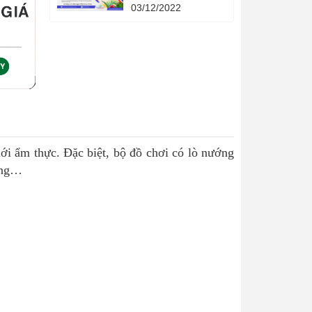
Quả - 4 phương
03/12/2022
pháp khoa học - 4
cuốn sách quản lý
hạn mức tín dụng
thời gian.
ới ẩm thực. Đặc biệt, bộ đồ chơi có lò nướng
rứng…