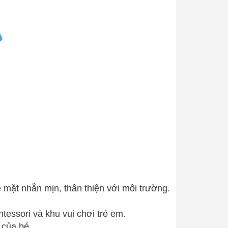
 mặt nhẵn mịn, thân thiện với môi trường.
essori và khu vui chơi trẻ em.
 của bé.