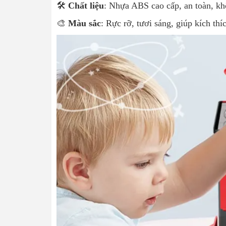
🛠️
Chất liệu
: Nhựa ABS cao cấp, an toàn, k
🎨
Màu sắc
: Rực rỡ, tươi sáng, giúp kích thí