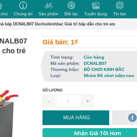
 chủ
Chúng tôi
Sản phẩm
Đối tác
Tuyển dụng
Tin tức
hà bếp DCNALB07 Dochoikinhbac Giải trí hấp dẫn cho trẻ em
DCNALB07
Giá bán: 1₫
 cho trẻ
Tình trạng:
Còn hàng
Mã sản phẩm:
DCNALB07
Thương hiệu:
ĐỒ CHƠI KINH BẮC
Loại:
Nhóm Đồ chơi mầm non
SỐ LƯỢNG
-
+
MUA HÀNG
Nhận Giá Tốt Hơn