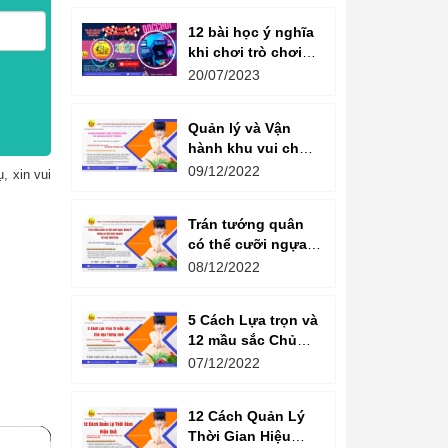
12 bài học ý nghĩa
khi chơi trò chơi
máy game đua xe
20/07/2023
moto đôi
Quản lý và Vận
hành khu vui chơi
giải trí -
09/12/2022
, xin vui
Management and
Operation of
Trán tướng quân
amusement parks
có thể cưỡi ngựa,
Bụng tể tướng có
08/12/2022
thể chèo thuyền
Cổ ngữ 1000 Năm.
5 Cách Lựa trọn và
12 mầu sắc Chủ
đạo Tương sinh
07/12/2022
Kiến tạo không
gian khởi sinh
12 Cách Quản Lý
năng lượng
Thời Gian Hiệu