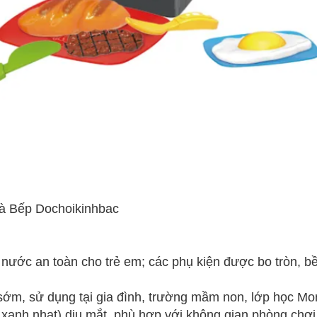
à Bếp Dochoikinhbac
nước an toàn cho trẻ em; các phụ kiện được bo tròn, bề
sớm, sử dụng tại gia đình, trường mầm non, lớp học Mont
xanh nhạt) dịu mắt, phù hợp với không gian phòng chơi