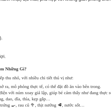
).
ợi.
ồm Những Gì?
p thu nhỏ, với nhiều chi tiết thú vị như:
ở ra, mô phỏng thực tế, có thể đặt đồ ăn vào bên trong.
iện với núm xoay giả lập, giúp bé cảm thấy như đang thực s
g, dao, dĩa, thìa, kẹp gắp…
trứng 🍳, rau củ 🥦, thịt nướng 🥩, nước sốt…