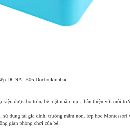
Bếp DCNALB06 Dochoikinhbac
 kiện được bo tròn, bề mặt nhẵn mịn, thân thiện với môi trư
 sử dụng tại gia đình, trường mầm non, lớp học Montessori v
ông gian phòng chơi của bé.