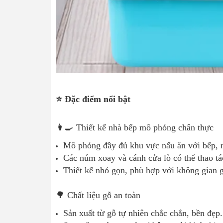
⭐ Đặc điểm nổi bật
👩‍🍳 Thiết kế nhà bếp mô phỏng chân thực
Mô phỏng đầy đủ khu vực nấu ăn với bếp, n
Các núm xoay và cánh cửa lò có thể thao tác
Thiết kế nhỏ gọn, phù hợp với không gian g
🌳 Chất liệu gỗ an toàn
Sản xuất từ gỗ tự nhiên chắc chắn, bền đẹp.