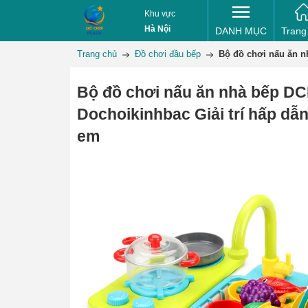
Khu vực
Hà Nội
DANH MỤC
Trang
Trang chủ
Đồ chơi đầu bếp
Bộ đồ chơi nấu ăn n
Bộ đồ chơi nấu ăn nhà bếp 
Dochoikinhbac Giải trí hấp dẫn
em