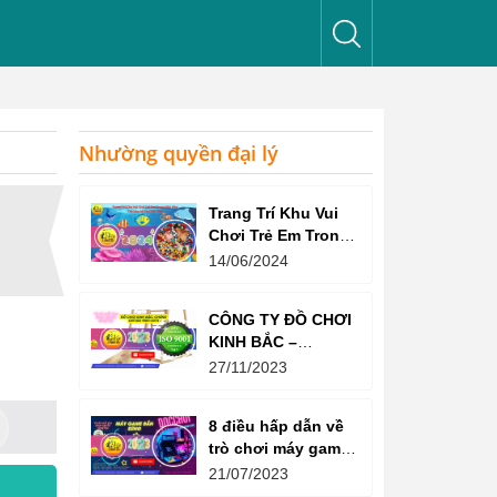
Nhường quyền đại lý
Trang Trí Khu Vui
Chơi Trẻ Em Trong
Nhà Như Thế Nào
14/06/2024
Để Thu Hút Trẻ?
CÔNG TY ĐỒ CHƠI
KINH BẮC –
CHỨNG CHỈ ISO
27/11/2023
9001:2015
8 điều hấp dẫn về
trò chơi máy game
bắn súng
21/07/2023