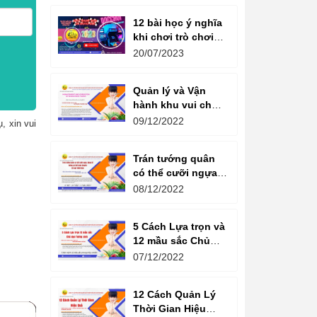
12 bài học ý nghĩa
khi chơi trò chơi
máy game đua xe
20/07/2023
moto đôi
Quản lý và Vận
hành khu vui chơi
giải trí -
09/12/2022
, xin vui
Management and
Operation of
Trán tướng quân
amusement parks
có thể cưỡi ngựa,
Bụng tể tướng có
08/12/2022
thể chèo thuyền
Cổ ngữ 1000 Năm.
5 Cách Lựa trọn và
12 mầu sắc Chủ
đạo Tương sinh
07/12/2022
Kiến tạo không
gian khởi sinh
12 Cách Quản Lý
năng lượng
Thời Gian Hiệu