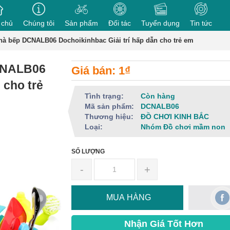
 chủ
Chúng tôi
Sản phẩm
Đối tác
Tuyển dụng
Tin tức
hà bếp DCNALB06 Dochoikinhbac Giải trí hấp dẫn cho trẻ em
DCNALB06
Giá bán: 1₫
 cho trẻ
Tình trạng:
Còn hàng
Mã sản phẩm:
DCNALB06
Thương hiệu:
ĐỒ CHƠI KINH BẮC
Loại:
Nhóm Đồ chơi mầm non
SỐ LƯỢNG
-
+
MUA HÀNG
Nhận Giá Tốt Hơn