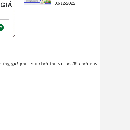
Quả - 4 phương
03/12/2022
pháp khoa học - 4
cuốn sách quản lý
hạn mức tín dụng
thời gian.
ững giờ phút vui chơi thú vị, bộ đồ chơi này