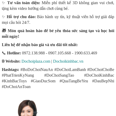
✨
Tư vấn toàn diện:
Miễn phí thiết kế 3D không gian vui chơi,
tặng kèm video hướng dẫn chơi cùng bé.
✨
Hỗ trợ chu đáo:
Bảo hành uy tín, kỹ thuật viên hỗ trợ giải đáp
mọi câu hỏi 24/7.
🎁 Món quà hoàn hảo để bé yêu thỏa sức sáng tạo và học hỏi
mỗi ngày!
Liên hệ để nhận báo giá và ưu đãi tốt nhất:
📞
Hotline:
0972.138.988 - 0907.105.668 - 1900.633.469
🌐
Website:
Dochoiplaza.com
|
Dochoikinhbac.vn
Hashtags:
#BoDoChoiNauAn #DoChoiLamBanh #DoChoiChoBe
#PhatTrienKyNang #DoChoiSangTao #DoChoiKinhBac
#KinhBacToys #GiaoDucSom #QuaTangBeYeu #DauBepNhi
#DoChoiAnToan