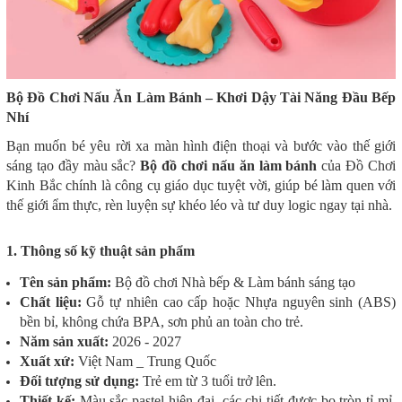
Bộ Đồ Chơi Nấu Ăn Làm Bánh – Khơi Dậy Tài Năng Đầu Bếp
Nhí
Bạn muốn bé yêu rời xa màn hình điện thoại và bước vào thế giới
sáng tạo đầy màu sắc?
Bộ đồ chơi nấu ăn làm bánh
của Đồ Chơi
Kinh Bắc chính là công cụ giáo dục tuyệt vời, giúp bé làm quen với
thế giới ẩm thực, rèn luyện sự khéo léo và tư duy logic ngay tại nhà.
1. Thông số kỹ thuật sản phẩm
Tên sản phẩm:
Bộ đồ chơi Nhà bếp & Làm bánh sáng tạo
Chất liệu:
Gỗ tự nhiên cao cấp hoặc Nhựa nguyên sinh (ABS)
bền bỉ, không chứa BPA, sơn phủ an toàn cho trẻ.
Năm sản xuất:
2026 - 2027
Xuất xứ:
Việt Nam _ Trung Quốc
Đối tượng sử dụng:
Trẻ em từ 3 tuổi trở lên.
Thiết kế:
Màu sắc pastel hiện đại, các chi tiết được bo tròn tỉ mỉ,