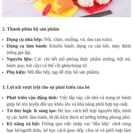
2. Thành phần bộ sản phẩm
Dụng cụ nhà bếp:
Nồi, chảo, muỗng, vá, dao (an toàn).
Dụng cụ làm bánh:
Khuôn bánh, dụng cụ cán bột, máy đánh
trứng giả lập.
Nguyên liệu:
Các chi tiết mô phỏng thực phẩm (trứng, bột mì,
bánh quy, trái cây) có thể cắt ghép/trang trí.
Phụ kiện:
Mũ đầu bếp, tạp dề (tùy bộ sản phẩm).
3. Lợi ích vượt trội cho sự phát triển của bé
Phát triển vận động tinh:
Việc lắp ráp, cắt nhỏ và trang trí bánh
giúp bé rèn luyện đôi tay khéo léo và khả năng phối hợp tay-mắt.
Tư duy logic & sáng tạo:
Bé học cách kết hợp nguyên liệu, trình
tự các bước làm bánh, từ đó kích thích trí tưởng tượng phong phú.
Kỹ năng xã hội:
Thông qua việc nhập vai "đầu bếp" chơi cùng
bạn bè/người thân, bé học cách giao tiếp, chia sẻ và phối hợp làm