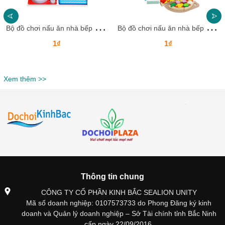
B
ộ đồ chơi nấu ăn nhà bếp DCNALB24 Dochoikinhbac Giải trí hấp dẫn cho trẻ em
B
ộ đồ chơi nấu ăn nhà bếp DCNALB23 Dochoikinhbac Giải trí hấp dẫn cho trẻ em
1₫
1₫
Xem thêm >>
Thông tin chung
CÔNG TY CỔ PHẦN KINH BẮC SEALION UNITY
Mã số doanh nghiệp: 0107573733 do Phong Đăng ký kinh
doanh và Quản lý doanh nghiệp – Sở Tài chính tỉnh Bắc Ninh
cấp ngày 22/09/2016.