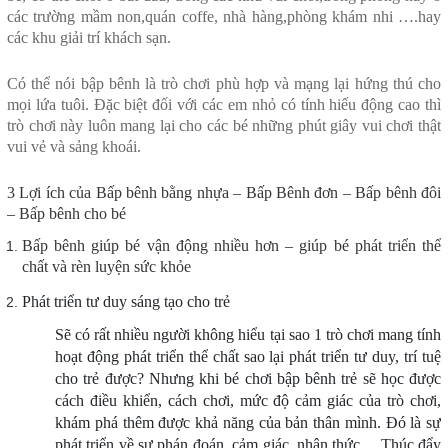
các trường mầm non,quán coffe, nhà hàng,phòng khám nhi ….hay
các khu giải trí khách sạn.
Có thể nói bập bênh là trò chơi phù hợp và mạng lại hứng thú cho
mọi lứa tuôi. Đặc biệt đối với các em nhỏ có tính hiếu động cao thì
trò chơi này luôn mang lại cho các bé những phút giây vui chơi thật
vui vẻ và sảng khoái.
3 Lợi ích của
Bấp bênh bằng nhựa – Bấp Bênh đơn – Bấp bênh đôi
– Bấp bênh cho bé
Bấp bênh giúp bé vận động nhiều hơn – giúp bé phát triển thể
chất và rèn luyện sức khỏe
Phát triển tư duy sáng tạo cho trẻ
Sẽ có rất nhiều người không hiểu tại sao 1 trò chơi mang tính
hoạt động phát triển thể chất sao lại phát triển tư duy, trí tuệ
cho trẻ được? Nhưng khi bé chơi bập bênh trẻ sẽ học được
cách điều khiển, cách chơi, mức độ cảm giác của trò chơi,
khám phá thêm được khả năng của bản thân mình. Đó là sự
phát triển về sự phán đoán, cảm giác, nhận thức… Thúc đẩy