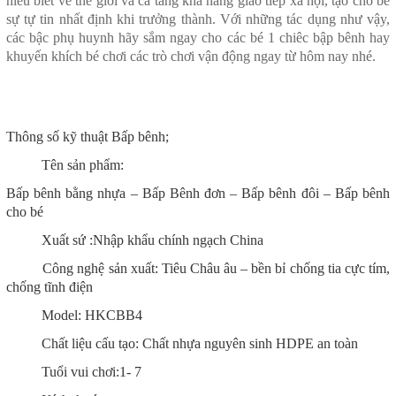
hiểu biết vê thế giới và cả tăng khả năng giao tiếp xã hội, tạo cho bé
sự tự tin nhất định khi trưởng thành. Với những tác dụng như vậy,
các bậc phụ huynh hãy sắm ngay cho các bé 1 chiêc bập bênh hay
khuyến khích bé chơi các trò chơi vận động ngay từ hôm nay nhé.
Thông số kỹ thuật Bấp bênh;
Tên sản phẩm:
Bấp bênh bằng nhựa – Bấp Bênh đơn – Bấp bênh đôi – Bấp bênh
cho bé
Xuất sứ :Nhập khẩu chính ngạch China
Công nghệ sản xuất: Tiêu Châu âu – bền bỉ chống tia cực tím,
chống tĩnh điện
Model: HKCBB4
Chất liệu cấu tạo: Chất nhựa nguyên sinh HDPE an toàn
Tuổi vui chơi:1- 7