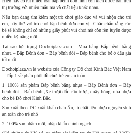
Hiện nay có rất nhiều loại bập bênh đơn hình con kiến được bán trên
thị trường với nhiều mẫu mã và chất liệu khác nhau.
Nếu bạn đang tìm kiếm một trò chơi giáo dục và vui nhộn cho trẻ
em, hãy thử với trò chơi bập bênh đơn con vịt. Chắc chắn rằng các
bé sẽ không chỉ có những giây phút vui chơi mà còn rèn luyện được
nhiều kỹ năng mới.
Tại sao lựa trọng Dochoiplaza.com – Mua hàng Bấp bênh bằng
nhựa – Bấp Bênh đơn – Bấp bênh đôi – Bấp bênh cho bé ở đâu giá
tốt nhất
Dochoiplaza.vn là website của Công ty Đồ chơi Kinh Bắc Việt Nam
– Tốp 1 về phân phối đồ chơi trẻ em an toàn
1. 100% sản phẩm Bấp bênh bằng nhựa – Bấp Bênh đơn – Bấp
bênh đôi – Bấp bênh ,Xe trượt dốc cầu trượt, quây bóng, nhà nhựa
cho bé Đồ chơi Kinh Bắc.
Sản xuất theo T/C xuất khẩu châu Âu, từ chất liệu nhựa nguyên sinh
an toàn cho trẻ nhỏ
2. 100% sản phẩm mới, nhập khẩu chính ngạch