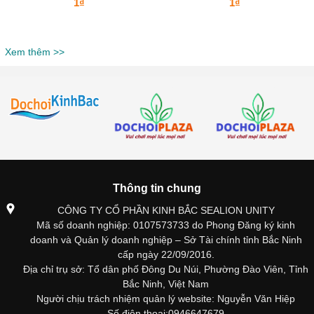
1₫
1₫
Xem thêm >>
Thông tin chung
CÔNG TY CỔ PHẦN KINH BẮC SEALION UNITY
Mã số doanh nghiệp: 0107573733 do Phong Đăng ký kinh
doanh và Quản lý doanh nghiệp – Sở Tài chính tỉnh Bắc Ninh
cấp ngày 22/09/2016.
Địa chỉ trụ sở: Tổ dân phố Đông Du Núi, Phường Đào Viên, Tỉnh
Bắc Ninh, Việt Nam
Người chịu trách nhiệm quản lý website: Nguyễn Văn Hiệp
Số điện thoại:0946647679