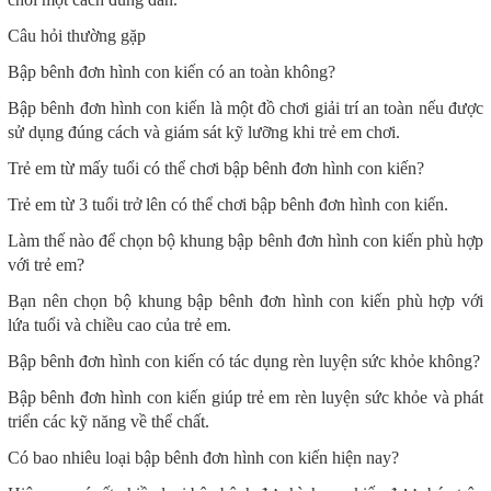
Câu hỏi thường gặp
Bập bênh đơn hình con kiến có an toàn không?
Bập bênh đơn hình con kiến là một đồ chơi giải trí an toàn nếu được
sử dụng đúng cách và giám sát kỹ lưỡng khi trẻ em chơi.
Trẻ em từ mấy tuổi có thể chơi bập bênh đơn hình con kiến?
Trẻ em từ 3 tuổi trở lên có thể chơi bập bênh đơn hình con kiến.
Làm thế nào để chọn bộ khung bập bênh đơn hình con kiến phù hợp
với trẻ em?
Bạn nên chọn bộ khung bập bênh đơn hình con kiến phù hợp với
lứa tuổi và chiều cao của trẻ em.
Bập bênh đơn hình con kiến có tác dụng rèn luyện sức khỏe không?
Bập bênh đơn hình con kiến giúp trẻ em rèn luyện sức khỏe và phát
triển các kỹ năng về thể chất.
Có bao nhiêu loại bập bênh đơn hình con kiến hiện nay?