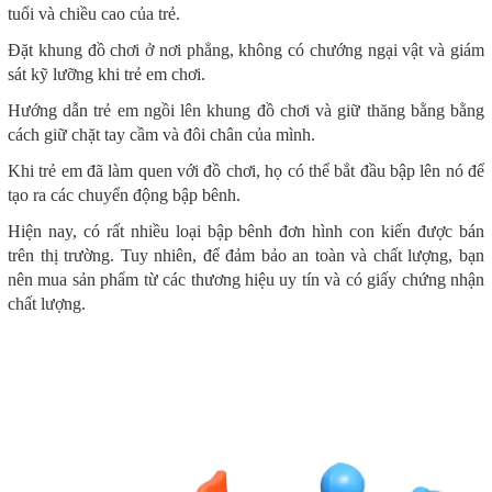
tuổi và chiều cao của trẻ.
Đặt khung đồ chơi ở nơi phẳng, không có chướng ngại vật và giám
sát kỹ lưỡng khi trẻ em chơi.
Hướng dẫn trẻ em ngồi lên khung đồ chơi và giữ thăng bằng bằng
cách giữ chặt tay cầm và đôi chân của mình.
Khi trẻ em đã làm quen với đồ chơi, họ có thể bắt đầu bập lên nó để
tạo ra các chuyển động bập bênh.
Hiện nay, có rất nhiều loại bập bênh đơn hình con kiến được bán
trên thị trường. Tuy nhiên, để đảm bảo an toàn và chất lượng, bạn
nên mua sản phẩm từ các thương hiệu uy tín và có giấy chứng nhận
chất lượng.