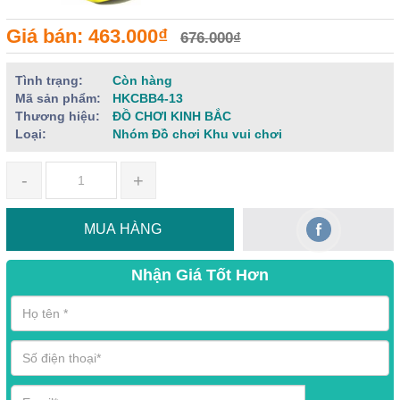
Giá bán: 463.000₫
676.000₫
Tình trạng:
Còn hàng
Mã sản phẩm:
HKCBB4-13
Thương hiệu:
ĐỒ CHƠI KINH BẮC
Loại:
Nhóm Đồ chơi Khu vui chơi
-
+
MUA HÀNG
Nhận Giá Tốt Hơn