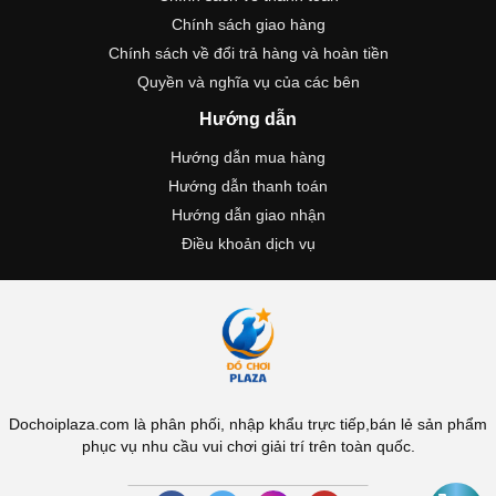
Chính sách giao hàng
Chính sách về đổi trả hàng và hoàn tiền
Quyền và nghĩa vụ của các bên
Hướng dẫn
Hướng dẫn mua hàng
Hướng dẫn thanh toán
Hướng dẫn giao nhận
Điều khoản dịch vụ
Dochoiplaza.com là phân phối, nhập khẩu trực tiếp,bán lẻ sản phẩm
phục vụ nhu cầu vui chơi giải trí trên toàn quốc.