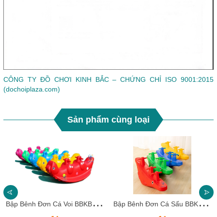
CÔNG TY ĐỒ CHƠI KINH BẮC – CHỨNG CHỈ ISO 9001:2015
(dochoiplaza.com)
Sản phẩm cùng loại
B
ập Bênh Đơn Cá Voi BBKB28 Dochoikinhbac – Thiết Kế Ngộ Nghĩnh Cho Bé
B
ập Bênh Đơn Cá Sấu BBKB27 Dochoikinhbac – Thiết Kế Ngộ Nghĩnh Cho Bé