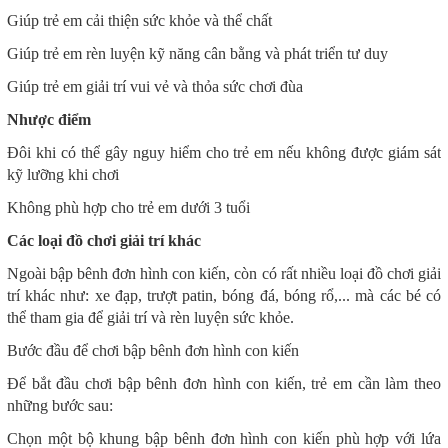
Giúp trẻ em cải thiện sức khỏe và thể chất
Giúp trẻ em rèn luyện kỹ năng cân bằng và phát triển tư duy
Giúp trẻ em giải trí vui vẻ và thỏa sức chơi đùa
Nhược điểm
Đôi khi có thể gây nguy hiểm cho trẻ em nếu không được giám sát
kỹ lưỡng khi chơi
Không phù hợp cho trẻ em dưới 3 tuổi
Các loại đồ chơi giải trí khác
Ngoài bập bênh đơn hình con kiến, còn có rất nhiều loại đồ chơi giải
trí khác như: xe đạp, trượt patin, bóng đá, bóng rổ,... mà các bé có
thể tham gia để giải trí và rèn luyện sức khỏe.
Bước đầu để chơi bập bênh đơn hình con kiến
Để bắt đầu chơi bập bênh đơn hình con kiến, trẻ em cần làm theo
những bước sau:
Chọn một bộ khung bập bênh đơn hình con kiến phù hợp với lứa