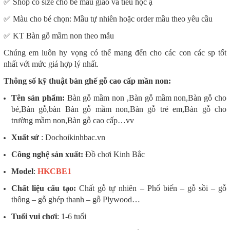
✅ Shop có size cho bé mẫu giáo và tiểu học ạ
✅ Màu cho bé chọn: Mầu tự nhiên hoặc order mầu theo yêu cầu
✅ KT Bàn gỗ mầm non theo mẫu
Chúng em luôn hy vọng có thể mang đến cho các con các sp tốt
nhất với mức giá hợp lý nhất.
Thông số kỹ thuật bàn ghế gỗ cao cấp mần non:
Tên sản phẩm:
Bàn gỗ mầm non ,Bàn gỗ mầm non,Bàn gỗ cho
bé,Bàn gỗ,bàn Bàn gỗ mầm non,Bàn gỗ trẻ em,Bàn gỗ cho
trường mầm non,Bàn gỗ cao cấp…vv
Xuất sứ
: Dochoikinhbac.vn
Công nghệ sản xuất:
Đồ chơi Kinh Bắc
Model
:
HKCBE1
Chất liệu cấu tạo:
Chất gỗ tự nhiên – Phổ biến – gỗ sồi – gỗ
thông – gỗ ghép thanh – gỗ Plywood…
Tuổi vui chơi
: 1-6 tuổi