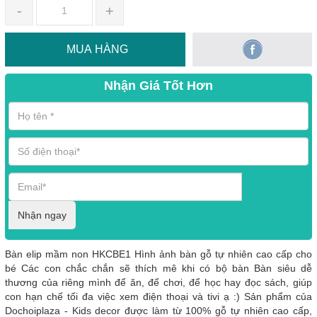
-
+
MUA HÀNG
Nhận Giá Tốt Hơn
Nhận ngay
Bàn elip mầm non HKCBE1 Hình ảnh bàn gỗ tự nhiên cao cấp cho
bé Các con chắc chắn sẽ thích mê khi có bộ bàn Bàn siêu dễ
thương của riêng mình để ăn, để chơi, để học hay đọc sách, giúp
con hạn chế tối đa việc xem điện thoại và tivi ạ :) Sản phẩm của
Dochoiplaza - Kids decor được làm từ 100% gỗ tự nhiên cao cấp,