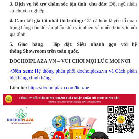
3. Dịch vụ hỗ trợ chắm sóc tận tình, chu đáo:
Đội ngũ nhân
sự chuyên nghiệp.
4. Cam kết giá tốt nhất thị trường:
Giá cả luôn là yếu tố quan
trọng hàng đầu để sản phẩm đến với nhiều và nhiều hơn với mỗi
gia đình.
5. Giao hàng - lắp đặt: Siêu nhanh gọn với hệ
thống Showroom trên toàn quốc.
DOCHOIPLAZA.VN – VUI CHƠI MỌI LÚC MỌI NƠI
>Nên xem:
Hệ thống phân phối dochoiplaza.vn và Cách phân
biệt hàng chính hãng
Liên hệ:
https://dochoiplaza.com/lien-he