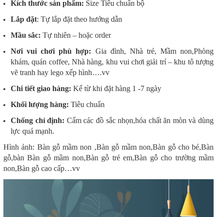
Kích thước sản phẩm:
Size Tiêu chuẩn bộ
Lắp đặt
: Tự lắp đặt theo hướng dẫn
Mầu sắc:
Tự nhiên – hoặc order
Nơi vui chơi phù hợp:
Gia đình, Nhà trẻ, Mầm non,Phòng
khám, quán coffee, Nhà hàng, khu vui chơi giải trí – khu tô tượng
vẽ tranh hay lego xếp hình….vv
Chi tiết giao hàng:
Kể từ khi đặt hàng 1 -7 ngày
Khối lượng hàng:
Tiêu chuẩn
Chống chỉ định:
Cấm các đồ sắc nhọn,hóa chất ăn mòn và dùng
lực quá mạnh.
Hình ảnh: Bàn gỗ mầm non ,Bàn gỗ mầm non,Bàn gỗ cho bé,Bàn
gỗ,bàn Bàn gỗ mầm non,Bàn gỗ trẻ em,Bàn gỗ cho trường mầm
non,Bàn gỗ cao cấp…vv