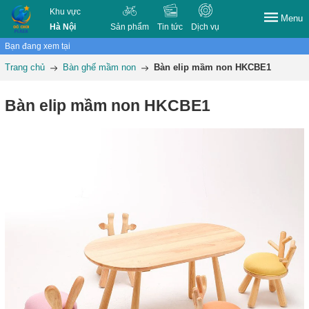
Khu vực
Menu
Hà Nội
Sản phẩm
Tin tức
Dịch vụ
Bạn đang xem tại
Trang chủ
Bàn ghế mầm non
Bàn elip mầm non HKCBE1
Bàn elip mầm non HKCBE1