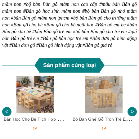
mầm non #bộ bàn Bàn gỗ mầm non cao cấp #mẫu bàn Bàn gỗ
mầm non #Bàn gỗ học sinh mầm non #bộ bàn Bàn gỗ nhỏ mầm
non #bàn Bàn gỗ mầm non tphcm #bộ bàn Bàn gỗ cho trường mầm
non #Bàn gỗ cho bé #Bàn gỗ cho bé ngồi học #Bàn gỗ em bé #bàn
Bàn gỗ cho bé #bàn Bàn gỗ trẻ em #bộ bàn Bàn gỗ cho trẻ em #giá
bàn Bàn gỗ trẻ em #Bàn gỗ bàn học trẻ em #Bàn đơn gỗ hình động
vật #Bàn đơn gỗ #Bàn gỗ hình động vật #Bàn gỗ giá rẻ
Sản phẩm cùng loại
B
àn Học Cho Bé Tích Hợp Ngăn Đựng Sách – Gỗ Tự Nhiên An Toàn
B
ộ Bàn Ghế Gỗ Tròn Trẻ Em – An Toàn, Thẩm Mỹ, Hoàn Hảo Cho Lớp Học Mầm Non
1₫
1₫