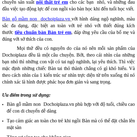
chuyên sản xuất
nội thất trẻ em
cho các bạn nhỏ, và những đau
đầu việc tạo động lực để con ngồi vào bàn học khi đến tuổi học viết.
Bàn gỗ mầm non dochoiplaza.vn
với hình dáng ngộ nghĩnh, màu
sắc đa dạng, đặc biệt an toàn với trẻ nhỏ với thiết đúng kích
thước
tiêu chuẩn bàn Bàn trẻ em
, đáp ứng yêu cầu của bố mẹ và
đúng với sở thích của con.
Mọi thứ đều có nguyên do của nó nên mỗi sản phẩm của
Dochoiplaza đều là một câu chuyện. Bởi, theo cái nhìn của những
bạn nhỏ thì những con vật có tai ngộ nghĩnh, lại yêu thích. Thì việc
mặc định những chiếc Bàn tai thỏ thành chẳng có gì khó hiểu. Và
theo cách nhìn của 1 kiến trúc sư nhìn trực diện từ trên xuống thì nó
chính xác là hình được phác họa đơn giản và sang trọng.
Ưu điểm trong sử dụng:
Bàn gỗ mầm non Dochoiplaza.vn phù hợp với độ tuổi, chiều cao
để con di chuyển dễ dàng
Tạo cảm giác an toàn cho trẻ khi ngồi Bàn mà có thể đặt chân lên
mặt sàn