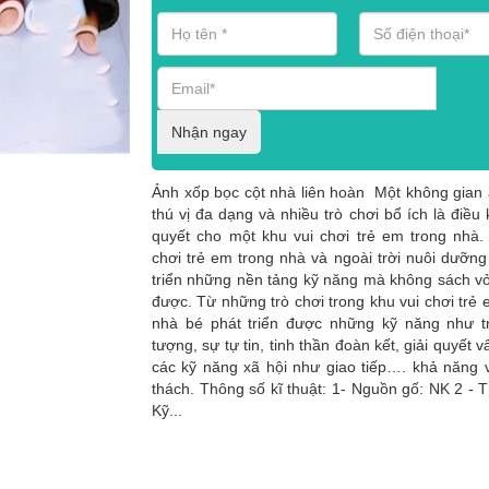
Nhận ngay
Ảnh xốp bọc cột nhà liên hoàn Một không gian 
thú vị đa dạng và nhiều trò chơi bổ ích là điều 
quyết cho một khu vui chơi trẻ em trong nhà.
chơi trẻ em trong nhà và ngoài trời nuôi dưỡng
triển những nền tảng kỹ năng mà không sách v
được. Từ những trò chơi trong khu vui chơi trẻ 
nhà bé phát triển được những kỹ năng như t
tượng, sự tự tin, tinh thần đoàn kết, giải quyết 
các kỹ năng xã hội như giao tiếp…. khả năng 
thách. Thông số kĩ thuật: 1- Nguồn gố: NK 2 - 
Kỹ...