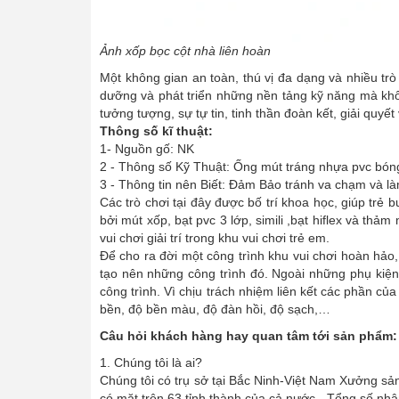
Ảnh xốp bọc cột nhà liên hoàn
Một không gian an toàn, thú vị đa dạng và nhiều trò 
dưỡng và phát triển những nền tảng kỹ năng mà khôn
tưởng tượng, sự tự tin, tinh thần đoàn kết, giải quy
Thông số kĩ thuật:
1- Nguồn gố: NK
2 - Thông số Kỹ Thuật: Ống mút tráng nhựa pvc bó
3 - Thông tin nên Biết: Đảm Bảo tránh va chạm và l
Các trò chơi tại đây được bố trí khoa học, giúp trẻ 
bởi mút xốp, bạt pvc 3 lớp, simili ,bạt hiflex và th
vui chơi giải trí trong khu vui chơi trẻ em.
Để cho ra đời một công trình khu vui chơi hoàn hảo, 
tạo nên những công trình đó. Ngoài những phụ kiện
công trình. Vì chịu trách nhiệm liên kết các phần c
bền, độ bền màu, độ đàn hồi, độ sạch,…
Câu hỏi khách hàng hay quan tâm tới sản phẩm:
1. Chúng tôi là ai?
Chúng tôi có trụ sở tại Bắc Ninh-Việt Nam Xưởng s
có mặt trên 63 tỉnh thành của cả nước - Tổng số nh