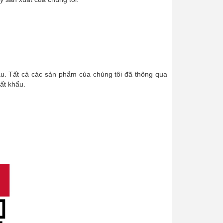
. Tất cả các sản phẩm của chúng tôi đã thông qua
ất khẩu.