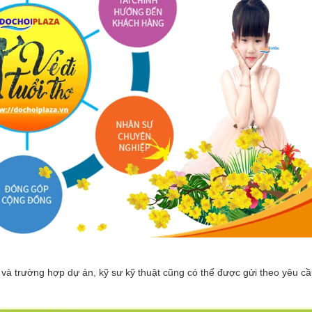
 trường hợp dự án, kỹ sư kỹ thuật cũng có thể được gửi theo yêu cầ