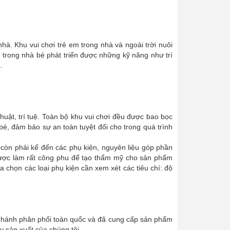
nhà. Khu vui chơi trẻ em trong nhà và ngoài trời nuôi
 trong nhà bé phát triển được những kỹ năng như trí
.
thuật, trí tuệ. Toàn bộ khu vui chơi đều được bao bọc
 bé, đảm bảo sự an toàn tuyệt đối cho trong quá trình
t, còn phải kể đến các phụ kiện, nguyên liệu góp phần
 được làm rất công phu để tạo thẩm mỹ cho sản phẩm
 chọn các loại phụ kiện cần xem xét các tiêu chí: độ
 nhánh phân phối toàn quốc và đã cung cấp sản phẩm
 sản xuất của chúng tôi.