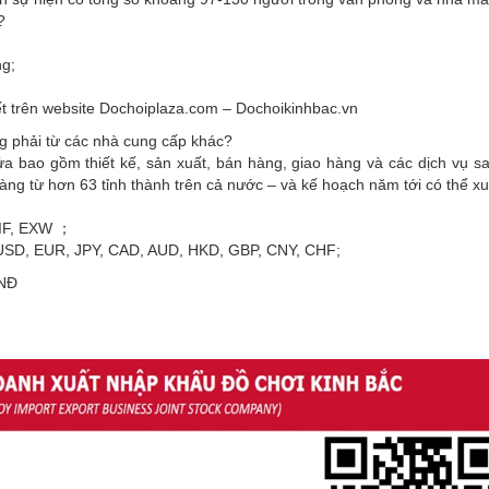
?
g;
t trên website Dochoiplaza.com – Dochoikinhbac.vn
g phải từ các nhà cung cấp khác?
o gồm thiết kế, sản xuất, bán hàng, giao hàng và các dịch vụ sau
ng từ hơn 63 tỉnh thành trên cả nước – và kế hoạch năm tới có thể xu
IF, EXW ；
 USD, EUR, JPY, CAD, AUD, HKD, GBP, CNY, CHF;
VNĐ