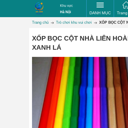
Khu vực
Hà Nội
DANH MỤC
Trang
Trang chủ
Trò chơi khu vui chơi
XỐP BỌC CỘT 
XỐP BỌC CỘT NHÀ LIÊN HO
XANH LÁ