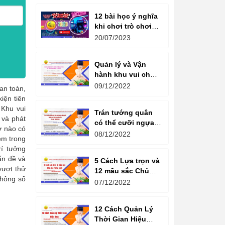
12 bài học ý nghĩa
khi chơi trò chơi
máy game đua xe
20/07/2023
moto đôi
Quản lý và Vận
hành khu vui chơi
giải trí -
09/12/2022
an toàn,
Management and
kiện tiên
Operation of
 Khu vui
Trán tướng quân
amusement parks
 và phát
có thể cưỡi ngựa,
ở nào có
Bụng tể tướng có
08/12/2022
em trong
thể chèo thuyền
rí tưởng
Cổ ngữ 1000 Năm.
vấn đề và
5 Cách Lựa trọn và
vượt thử
12 mầu sắc Chủ
Thông số
đạo Tương sinh
07/12/2022
Kiến tạo không
gian khởi sinh
12 Cách Quản Lý
năng lượng
Thời Gian Hiệu