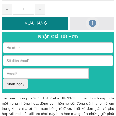
-
+
MUA HÀNG
Nhận Giá Tốt Hơn
Nhận ngay
Trụ ném bóng rổ YQ3513101-4 - HKCBR4 Trò chơi bóng rổ là
một trong những hoạt động vui nhộn và sôi động dành cho trẻ em
trong khu vui chơi. Trụ ném bóng rổ được thiết kế đơn giản và phù
hợp với mọi độ tuổi, trò chơi này hứa hẹn mang đến những giờ phút