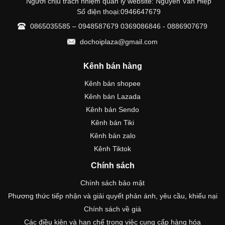
Người chịu trách nhiệm quản lý website: Nguyễn Văn Hiệp
Số điện thoại:0946647679
0865035585 – 0948587679 0369086846 - 0886907679
dochoiplaza@gmail.com
Kênh bán hàng
Kênh bán shopee
Kênh bán Lazada
Kênh bán Sendo
Kênh bán Tiki
Kênh bán zalo
Kênh Tiktok
Chính sách
Chính sách bảo mật
Phương thức tiếp nhận và giải quyết phản ánh, yêu cầu, khiếu nại
Chính sách về giá
Các điều kiện và hạn chế trong việc cung cấp hàng hóa