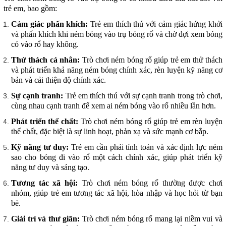
trẻ em, bao gồm:
Cảm giác phấn khích:
Trẻ em thích thú với cảm giác hứng khởi
và phấn khích khi ném bóng vào trụ bóng rổ và chờ đợi xem bóng
có vào rổ hay không.
Thử thách cá nhân:
Trò chơi ném bóng rổ giúp trẻ em thử thách
và phát triển khả năng ném bóng chính xác, rèn luyện kỹ năng cơ
bản và cải thiện độ chính xác.
Sự cạnh tranh:
Trẻ em thích thú với sự cạnh tranh trong trò chơi,
cùng nhau cạnh tranh để xem ai ném bóng vào rổ nhiều lần hơn.
Phát triển thể chất:
Trò chơi ném bóng rổ giúp trẻ em rèn luyện
thể chất, đặc biệt là sự linh hoạt, phản xạ và sức mạnh cơ bắp.
Kỹ năng tư duy:
Trẻ em cần phải tính toán và xác định lực ném
sao cho bóng đi vào rổ một cách chính xác, giúp phát triển kỹ
năng tư duy và sáng tạo.
Tương tác xã hội:
Trò chơi ném bóng rổ thường được chơi
nhóm, giúp trẻ em tương tác xã hội, hòa nhập và học hỏi từ bạn
bè.
Giải trí và thư giãn:
Trò chơi ném bóng rổ mang lại niềm vui và