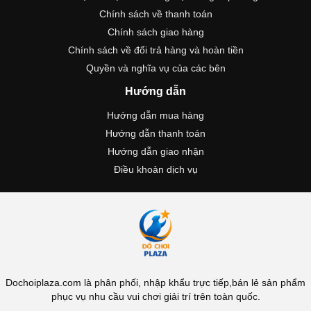
Chính sách về thanh toán
Chính sách giao hàng
Chính sách về đổi trả hàng và hoàn tiền
Quyền và nghĩa vụ của các bên
Hướng dẫn
Hướng dẫn mua hàng
Hướng dẫn thanh toán
Hướng dẫn giao nhận
Điều khoản dịch vụ
Dochoiplaza.com là phân phối, nhập khẩu trực tiếp,bán lẻ sản phẩm
phục vụ nhu cầu vui chơi giải trí trên toàn quốc.