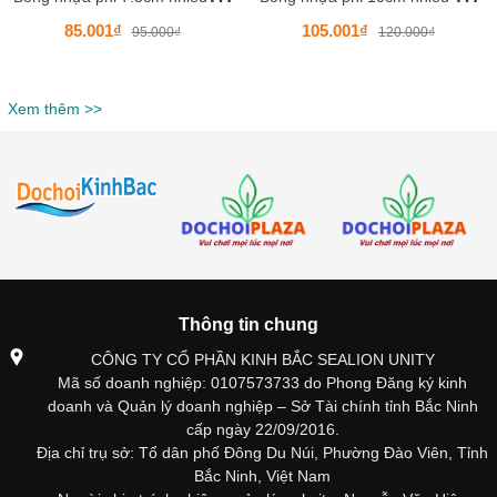
85.001₫
105.001₫
95.000₫
120.000₫
Xem thêm >>
Thông tin chung
CÔNG TY CỔ PHẦN KINH BẮC SEALION UNITY
Mã số doanh nghiệp: 0107573733 do Phong Đăng ký kinh
doanh và Quản lý doanh nghiệp – Sở Tài chính tỉnh Bắc Ninh
cấp ngày 22/09/2016.
Địa chỉ trụ sở: Tổ dân phố Đông Du Núi, Phường Đào Viên, Tỉnh
Bắc Ninh, Việt Nam