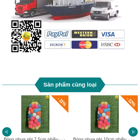
Sản phẩm cùng loại
- 12%
- 11%
B
óng nhựa phi 7.5cm nhiều màu - 50 quả/1 túi -HKCSB01
B
óng nhựa phi 10cm nhiều màu - 50 quả/1 túi -HKCSB02