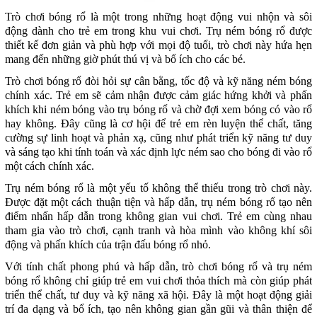
Trò chơi bóng rổ là một trong những hoạt động vui nhộn và sôi
động dành cho trẻ em trong khu vui chơi. Trụ ném bóng rổ được
thiết kế đơn giản và phù hợp với mọi độ tuổi, trò chơi này hứa hẹn
mang đến những giờ phút thú vị và bổ ích cho các bé.
Trò chơi bóng rổ đòi hỏi sự cân bằng, tốc độ và kỹ năng ném bóng
chính xác. Trẻ em sẽ cảm nhận được cảm giác hứng khởi và phấn
khích khi ném bóng vào trụ bóng rổ và chờ đợi xem bóng có vào rổ
hay không. Đây cũng là cơ hội để trẻ em rèn luyện thể chất, tăng
cường sự linh hoạt và phản xạ, cũng như phát triển kỹ năng tư duy
và sáng tạo khi tính toán và xác định lực ném sao cho bóng đi vào rổ
một cách chính xác.
Trụ ném bóng rổ là một yếu tố không thể thiếu trong trò chơi này.
Được đặt một cách thuận tiện và hấp dẫn, trụ ném bóng rổ tạo nên
điểm nhấn hấp dẫn trong không gian vui chơi. Trẻ em cùng nhau
tham gia vào trò chơi, cạnh tranh và hòa mình vào không khí sôi
động và phấn khích của trận đấu bóng rổ nhỏ.
Với tính chất phong phú và hấp dẫn, trò chơi bóng rổ và trụ ném
bóng rổ không chỉ giúp trẻ em vui chơi thỏa thích mà còn giúp phát
triển thể chất, tư duy và kỹ năng xã hội. Đây là một hoạt động giải
trí đa dạng và bổ ích, tạo nên không gian gần gũi và thân thiện để