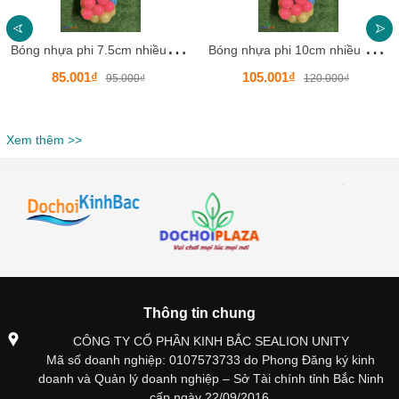
B
óng nhựa phi 7.5cm nhiều màu - 50 quả/1 túi -HKCSB01
B
óng nhựa phi 10cm nhiều màu - 50 quả/1 túi -HKCSB02
85.001₫
105.001₫
95.000₫
120.000₫
Xem thêm >>
Thông tin chung
CÔNG TY CỔ PHẦN KINH BẮC SEALION UNITY
Mã số doanh nghiệp: 0107573733 do Phong Đăng ký kinh
doanh và Quản lý doanh nghiệp – Sở Tài chính tỉnh Bắc Ninh
cấp ngày 22/09/2016.