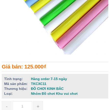
Giá bán: 125.000₫
Tình trạng:
Hàng order 7-15 ngày
Mã sản phẩm:
TKCXC11
Thương hiệu:
ĐỒ CHƠI KINH BẮC
Loại:
Nhóm Đồ chơi Khu vui chơi
-
+