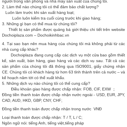
người trong văn phòng và nhà máy sản xuất của chúng tôi.
2. Làm thế nào chúng tôi có thể đảm bảo chất lượng?
Luôn làm trước khi sản xuất hàng loạt;
Luôn luôn kiểm tra cuối cùng trước khi giao hàng;
3. Những gì bạn có thể mua từ chúng tôi?
Thiết bị sản phẩm được quảng bá giới thiệu chi tiết trên website
Dochoiplaza.com – Dochoikinhbac.vn
4. Tại sao bạn nên mua hàng của chúng tôi mà không phải từ các
nhà cung cấp khác?
Dochoiplaza đang cung cấp các dịch vụ một cửa bao gồm thiết
kế, sản xuất, bán hàng, giao hàng và các dịch vụ sau. Tất cả các
sản phẩm của chúng tôi đã thông qua ISO9001, giấy chứng nhận
CE. Chúng tôi có khách hàng từ hơn 63 tỉnh thành trên cả nước – và
kế hoạch năm tới có thể xuất khẩu.
5. Những dịch vụ nào chúng tôi có thể cung cấp?
Điều khoản giao hàng được chấp nhận: FOB, CIF, EXW ；
Đồng tiền thanh toán được chấp nhận nước ngoài - USD, EUR, JPY,
CAD, AUD, HKD, GBP, CNY, CHF;
Đồng tiền thanh toán được chấp nhận trong nước VNĐ
Loại thanh toán được chấp nhận: T / T, L / C;
Ngôn ngữ nói: tiếng Anh, tiếng việt,tiếng pháp