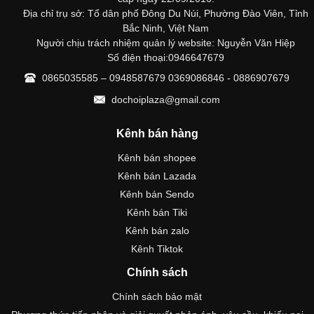
Địa chỉ trụ sở: Tổ dân phố Đông Du Núi, Phường Đào Viên, Tỉnh
Bắc Ninh, Việt Nam
Người chịu trách nhiệm quản lý website: Nguyễn Văn Hiệp
Số điện thoại:0946647679
0865035585 – 0948587679 0369086846 - 0886907679
dochoiplaza@gmail.com
Kênh bán hàng
Kênh bán shopee
Kênh bán Lazada
Kênh bán Sendo
Kênh bán Tiki
Kênh bán zalo
Kênh Tiktok
Chính sách
Chính sách bảo mật