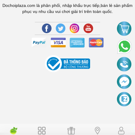
Dochoiplaza.com là phân phối, nhập khẩu trực tiếp,bán lẻ sản phẩm
phục vụ nhu cầu vui chơi giải trí trên toàn quốc.