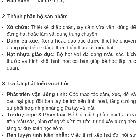
Bảo hành:
1 năm 19 ngày.
2. Thành phần bộ sản phẩm
Xô chứa:
Thiết kế chắc chắn, tay cầm vừa vặn, dùng để
đựng hạt hoặc làm vật dụng trung chuyển.
Dụng cụ xúc:
Xẻng hoặc gáo xúc được thiết kế chuyên
dụng giúp bé dễ dàng thực hiện thao tác múc hạt.
Hạt nhựa giáo dục:
Bộ hạt với đa dạng màu sắc, kích
thước và hình khối hình học cơ bản giúp bé học tập trực
quan.
3. Lợi ích phát triển vượt trội
Phát triển vận động tinh:
Các thao tác cầm, xúc, đổ và
xâu hạt giúp đôi bàn tay bé trở nên linh hoạt, tăng cường
sự phối hợp nhịp nhàng giữa tay và mắt.
Tư duy logic & Phân loại:
Bé học cách phân loại hạt dựa
trên màu sắc, hình dáng và kích thước, từ đó xây dựng nền
tảng tư duy toán học sớm.
Rèn luyện tính kiên nhẫn:
Việc tỉ mỉ xếp hạt đòi hỏi sự