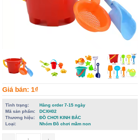
Giá bán: 1₫
Tình trạng:
Hàng order 7-15 ngày
Mã sản phẩm:
DCXH02
Thương hiệu:
ĐỒ CHƠI KINH BẮC
Loại:
Nhóm Đồ chơi mầm non