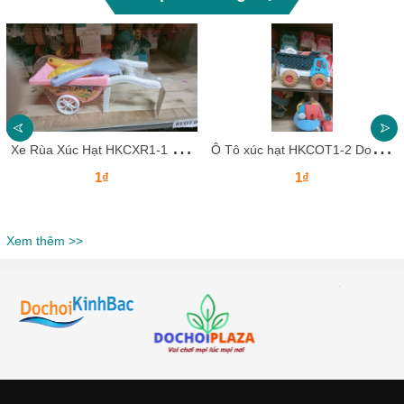
X
e Rùa Xúc Hạt HKCXR1-1 Dochoikinhbac Giải trí hấp dẫn tại khu vui chơi trẻ em
Ô
Tô xúc hạt HKCOT1-2 Dochoikinhbac Giải trí hấp dẫn tại khu vui chơi
1₫
1₫
Xem thêm >>