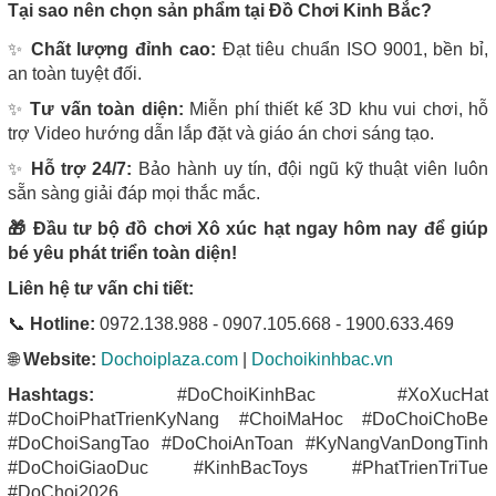
Tại sao nên chọn sản phẩm tại Đồ Chơi Kinh Bắc?
✨
Chất lượng đỉnh cao:
Đạt tiêu chuẩn ISO 9001, bền bỉ,
an toàn tuyệt đối.
✨
Tư vấn toàn diện:
Miễn phí thiết kế 3D khu vui chơi, hỗ
trợ Video hướng dẫn lắp đặt và giáo án chơi sáng tạo.
✨
Hỗ trợ 24/7:
Bảo hành uy tín, đội ngũ kỹ thuật viên luôn
sẵn sàng giải đáp mọi thắc mắc.
🎁 Đầu tư bộ đồ chơi Xô xúc hạt ngay hôm nay để giúp
bé yêu phát triển toàn diện!
Liên hệ tư vấn chi tiết:
📞
Hotline:
0972.138.988 - 0907.105.668 - 1900.633.469
🌐
Website:
Dochoiplaza.com
|
Dochoikinhbac.vn
Hashtags:
#DoChoiKinhBac #XoXucHat
#DoChoiPhatTrienKyNang #ChoiMaHoc #DoChoiChoBe
#DoChoiSangTao #DoChoiAnToan #KyNangVanDongTinh
#DoChoiGiaoDuc #KinhBacToys #PhatTrienTriTue
#DoChoi2026