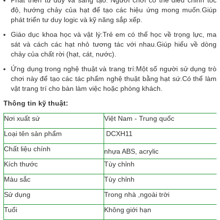
Phát triển tư duy và sáng tạo: Người chơi có thể điều chỉnh tốc
độ, hướng chảy của hạt để tạo các hiệu ứng mong muốn.Giúp
phát triển tư duy logic và kỹ năng sắp xếp.
Giáo dục khoa học và vật lý:Trẻ em có thể học về trọng lực, ma
sát và cách các hạt nhỏ tương tác với nhau.Giúp hiểu về dòng
chảy của chất rời (hạt, cát, nước).
Ứng dụng trong nghệ thuật và trang trí:Một số người sử dụng trò
chơi này để tạo các tác phẩm nghệ thuật bằng hạt sứ.Có thể làm
vật trang trí cho bàn làm việc hoặc phòng khách.
Thông tin kỹ thuật:
Nơi xuất sứ
Việt Nam - Trung quốc
Loại tên sản phẩm
DCXH11
Chất liệu chính
nhựa ABS, acrylic
Kích thước
Tùy chỉnh
Màu sắc
Tùy chỉnh
Sử dụng
Trong nhà ,ngoài trời
Tuổi
Không giới hạn