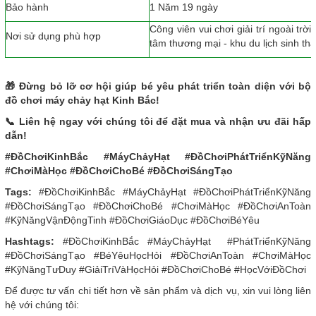
Bảo hành
1 Năm 19 ngày
Công viên vui chơi giải trí ngoài trời
Nơi sử dụng phù hợp
tâm thương mại - khu du lịch sinh thái
🎁 Đừng bỏ lỡ cơ hội giúp bé yêu phát triển toàn diện với bộ
đồ chơi máy chảy hạt Kinh Bắc!
📞 Liên hệ ngay với chúng tôi để đặt mua và nhận ưu đãi hấp
dẫn!
#ĐồChơiKinhBắc #MáyChảyHạt #ĐồChơiPhátTriểnKỹNăng
#ChơiMàHọc #ĐồChơiChoBé #ĐồChơiSángTạo
Tags:
#ĐồChơiKinhBắc
#MáyChảyHạt #ĐồChơiPhátTriểnKỹNăng
#ĐồChơiSángTạo #ĐồChơiChoBé #ChơiMàHọc #ĐồChơiAnToàn
#KỹNăngVậnĐộngTinh #ĐồChơiGiáoDục #ĐồChơiBéYêu
Hashtags:
#ĐồChơiKinhBắc
#MáyChảyHạt #PhátTriểnKỹNăng
#ĐồChơiSángTạo #BéYêuHọcHỏi #ĐồChơiAnToàn #ChơiMàHọc
#KỹNăngTưDuy #GiảiTríVàHọcHỏi #ĐồChơiChoBé #HọcVớiĐồChơi
Để được tư vấn chi tiết hơn về sản phẩm và dịch vụ, xin vui lòng liên
hệ với chúng tôi: