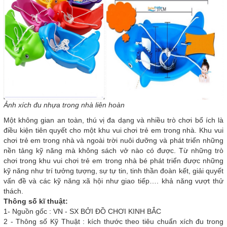
Ảnh xích đu nhựa trong nhà liên hoàn
Một không gian an toàn, thú vị đa dạng và nhiều trò chơi bổ ích là
điều kiện tiên quyết cho một khu vui chơi trẻ em trong nhà. Khu vui
chơi trẻ em trong nhà và ngoài trời nuôi dưỡng và phát triển những
nền tảng kỹ năng mà không sách vở nào có được. Từ những trò
chơi trong khu vui chơi trẻ em trong nhà bé phát triển được những
kỹ năng như trí tưởng tượng, sự tự tin, tinh thần đoàn kết, giải quyết
vấn đề và các kỹ năng xã hội như giao tiếp…. khả năng vượt thử
thách.
Thông số kĩ thuật:
1- Nguồn gốc : VN - SX BỞI ĐỒ CHƠI KINH BẮC
2 - Thông số Kỹ Thuật : kích thước theo tiêu chuẩn xích đu trong