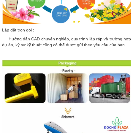
Lắp đặt trọn gói :
Hướng dẫn CAD chuyên nghiệp, quy trình lắp ráp và trường hợp
dự án, kỹ sư kỹ thuật cũng có thể được gửi theo yêu cầu của bạn.