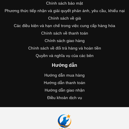
Chính sách bảo mật
Phương thức tiếp nhận và giải quyết phản ánh, yêu cầu, khiếu nại
Chính sách về giá
Các điều kiện và hạn chế trong việc cung cấp hàng hóa
Chính sách về thanh toán
Chính sách giao hàng
Chính sách về đổi trả hàng và hoàn tiền
Quyền và nghĩa vụ của các bên
Hướng dẫn
Hướng dẫn mua hàng
Hướng dẫn thanh toán
Hướng dẫn giao nhận
Điều khoản dịch vụ