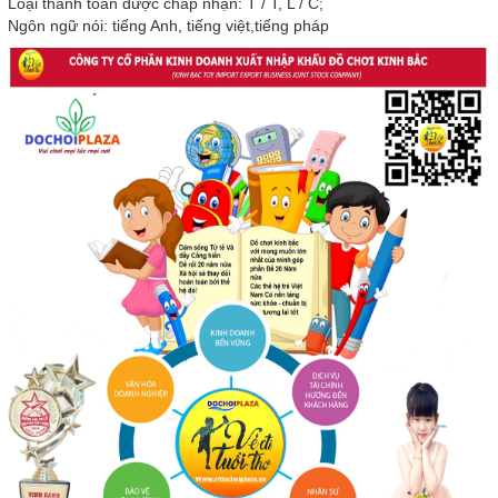
Loại thanh toán được chấp nhận: T / T, L / C;
Ngôn ngữ nói: tiếng Anh, tiếng việt,tiếng pháp