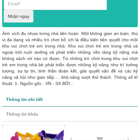
Nhận ngay
Ảnh xích đu nhựa trong nhà liên hoàn Một không gian an toàn, thú
vị đa dạng và nhiều trò chơi bổ ích là điều kiện tiên quyết cho một
khu vui chơi trẻ em trong nhà. Khu vui chơi trẻ em trong nhà và
ngoài trời nuôi dưỡng và phát triển những nền tảng kỹ năng mà
không sách vở nào có được. Từ những trò chơi trong khu vui chơi
trẻ em trong nhà bé phát triển được những kỹ năng như trí tưởng
tượng, sự tự tin, tinh thần đoàn kết, giải quyết vấn đề và các kỹ
năng xã hội như giao tiếp…. khả năng vượt thử thách. Thông số kĩ
thuật: 1- Nguồn gốc : VN - SX BỞI...
Thông tin chi tiết
Thông tin khác