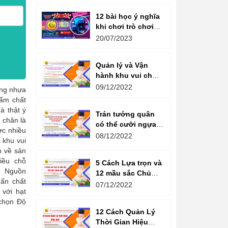
12 bài học ý nghĩa
khi chơi trò chơi
máy game đua xe
20/07/2023
moto đôi
Quản lý và Vận
hành khu vui chơi
giải trí -
09/12/2022
ằng nhựa
Management and
hẩm chất
Operation of
à thật ý
Trán tướng quân
amusement parks
 chân là
có thể cưỡi ngựa,
ợc nhiều
Bụng tể tướng có
08/12/2022
 khu vui
thể chèo thuyền
n về sản
Cổ ngữ 1000 Năm.
iều chỗ
5 Cách Lựa trọn và
1 Nguồn
12 mầu sắc Chủ
ẩn chất
đạo Tương sinh
07/12/2022
 với hạt
Kiến tạo không
chọn Độ
gian khởi sinh
12 Cách Quản Lý
năng lượng
Thời Gian Hiệu