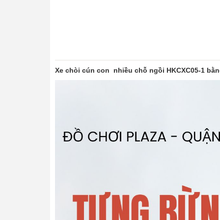
Xe chòi cún con nhiều chỗ ngồi HKCXC05-1 bằn