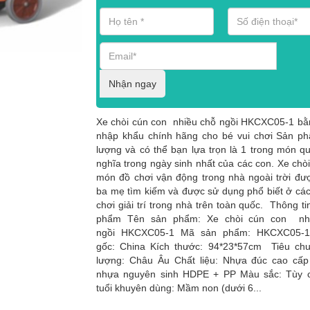
Nhận ngay
Xe chòi cún con nhiều chỗ ngồi HKCXC05-1 b
nhập khẩu chính hãng cho bé vui chơi Sản p
lượng và có thể bạn lựa trọn là 1 trong món qu
nghĩa trong ngày sinh nhất của các con. Xe chòi
món đồ chơi vận động trong nhà ngoài trời đư
ba mẹ tìm kiếm và được sử dụng phổ biết ở các
chơi giải trí trong nhà trên toàn quốc. Thông ti
phẩm Tên sản phẩm: Xe chòi cún con nh
ngồi HKCXC05-1 Mã sản phẩm: HKCXC05-
gốc: China Kích thước: 94*23*57cm Tiêu chu
lượng: Châu Âu Chất liệu: Nhựa đúc cao cấp
nhựa nguyên sinh HDPE + PP Màu sắc: Tùy 
tuổi khuyên dùng: Mầm non (dưới 6...