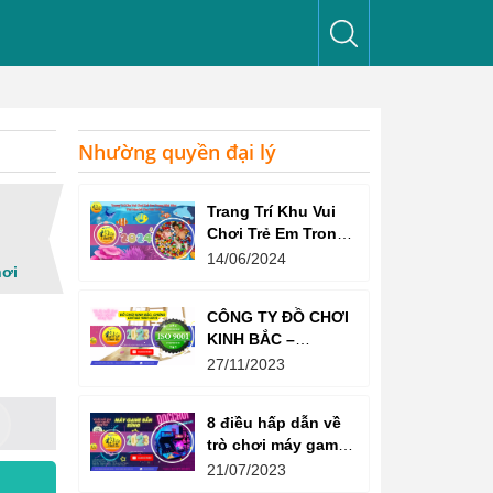
Nhường quyền đại lý
Trang Trí Khu Vui
Chơi Trẻ Em Trong
Nhà Như Thế Nào
14/06/2024
hơi
Để Thu Hút Trẻ?
CÔNG TY ĐỒ CHƠI
KINH BẮC –
CHỨNG CHỈ ISO
27/11/2023
9001:2015
8 điều hấp dẫn về
trò chơi máy game
bắn súng
21/07/2023