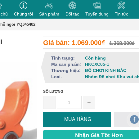
 chủ
Chúng tôi
Sản phẩm
Đối tác
Tuyển dụng
Tin tức
chỗ ngồi YQ345402
i
Giá bán: 1.069.000₫
1.368.000₫
Tình trạng:
Còn hàng
Mã sản phẩm:
HKCXC05-1
Thương hiệu:
ĐỒ CHƠI KINH BẮC
Loại:
Nhóm Đồ chơi Khu vui c
SỐ LƯỢNG
-
+
MUA HÀNG
Nhận Giá Tốt Hơn