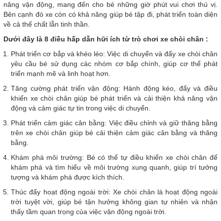
năng vận động, mang đến cho bé những giờ phút vui chơi thú vị.
Bên cạnh đó xe còn có khả năng giúp bé tập đi, phát triển toàn diện
về cả thế chất lẫn tinh thần.
Dưới đây là 8 điều hấp dẫn hữi ích từ trò chơi xe chòi chân :
Phát triển cơ bắp và khéo léo: Việc di chuyển và đẩy xe chòi chân
yêu cầu bé sử dụng các nhóm cơ bắp chính, giúp cơ thể phát
triển mạnh mẽ và linh hoạt hơn.
Tăng cường phát triển vận động: Hành động kéo, đẩy và điều
khiển xe chòi chân giúp bé phát triển và cải thiện khả năng vận
động và cảm giác tự tin trong việc di chuyển.
Phát triển cảm giác cân bằng: Việc điều chỉnh và giữ thăng bằng
trên xe chòi chân giúp bé cải thiện cảm giác cân bằng và thăng
bằng.
Khám phá môi trường: Bé có thể tự điều khiển xe chòi chân để
khám phá và tìm hiểu về môi trường xung quanh, giúp trí tưởng
tượng và khám phá được kích thích.
Thúc đẩy hoạt động ngoài trời: Xe chòi chân là hoạt động ngoài
trời tuyệt vời, giúp bé tận hưởng không gian tự nhiên và nhận
thấy tầm quan trọng của việc vận động ngoài trời.