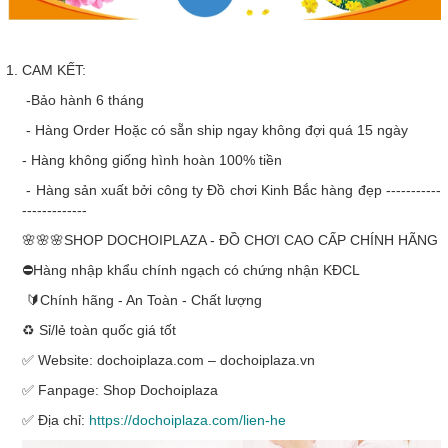
CAM KẾT:
-Bảo hành 6 tháng
- Hàng Order Hoặc có sẵn ship ngay không đợi quá 15 ngày
- Hàng không giống hình hoàn 100% tiền
- Hàng sản xuất bởi công ty Đồ chơi Kinh Bắc hàng đẹp -----------
-------------
🌸🌸🌸SHOP DOCHOIPLAZA - ĐỒ CHƠI CAO CẤP CHÍNH HÃNG
⛔Hàng nhập khẩu chính ngạch có chứng nhận KĐCL
🔰Chính hãng - An Toàn - Chất lượng
♻️ Sỉ/lẻ toàn quốc giá tốt
✅ Website: dochoiplaza.com – dochoiplaza.vn
✅ Fanpage: Shop Dochoiplaza
✅ Địa chỉ:
https://dochoiplaza.com/lien-he