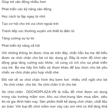
Giúp trẻ vận động nhiều hơn
Phát triển các kỹ năng vận động
Học cách tự lập ngay từ nhỏ
Tạo cơ hội cho trẻ vui chơi ngoài trời
Tránh tiếp xúc thường xuyên với thiết bị điện tử
Tăng cường sự tự tin
Phát triển kỹ năng xã hội
Với những thông tin được chia sẻ trên đây, chắc hẳn ba mẹ đã hiểu
được xe chòi chân cho bé có tác dụng gì. Đây là món đồ chơi vận
động giúp tăng cường sức khỏe, vô cùng có ích cho sự phát triển
của trẻ. Ba mẹ hãy tìm hiểu và tham khảo để lựa chọn cho bé yêu
chiếc xe chòi chân phù hợp nhất nhé.
Đôi nét về xe chòi chân hình thú bơm hơi nhiều chỗ ngồi cho bé
, Xe chòi chân cho bé, Xe chòi chân ô tô cho bé:
Xe chòi chân DOCHOIPLAZA.VN là mẫu đồ chơi được sử dụng
trong các trường mầm non, khu vui chơi,trung tâm mua sắm, siêu
thị và gia đình hiện nay. Sản phẩm thiết kế dạng chòi chân, chất liệu
an toàn. Với loại đồ chơi mầm non này các em nhỏ có thể tăng khả