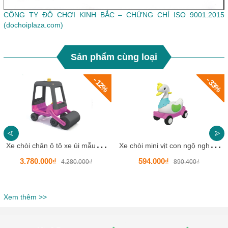
CÔNG TY ĐỒ CHƠI KINH BẮC – CHỨNG CHỈ ISO 9001:2015
(dochoiplaza.com)
Sản phẩm cùng loại
- 12%
- 33%
X
e chòi chân ô tô xe ủi mẫu mới cho bé HKCXC014-3
X
e chòi mini vịt con ngộ nghĩnh HKCXC02-8
3.780.000₫
594.000₫
4.280.000₫
890.400₫
Xem thêm >>