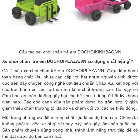
Cấu tạo xe chòi chân trẻ em DOCHOIKINHBAC.VN
Xe chòi chân trẻ em DOCHOIPLAZA.VN sử dụng chất liệu gì?
Cả 2 mẫu xe chòi chân trẻ em DOCHOIPLAZA.VN được làm hoàn
toàn bằng chất liệu nhựa cao cấp với hạt nhựa nguyên sinh được
đúc trên dây chuyền công nghệ đạt tiêu chuẩn Châu Âu, kết hợp với
các trục bánh xe làm từ thép mã kẽm chất lượng cao. Bởi vậy nó
đảm bảo an toàn, không gây hại cho bé khi sử dụng ở bất kỳ không
gian nào. Các góc cạnh của sản phẩm được bo tròn hợp lý giúp
giảm thiểu chấn thương tối đa do va chạm đối với các bé hiếu động.
Một trong những ưu điểm trong chất liệu là có độ bền cao. Chúng ta
không phải lo việc xe bị gỉ sét hay oxy hóa gây lấm bẩn quần áo.
Sản phẩm khuyên dùng trong nhà, tránh ánh nắng trực tiếp để có
thể đạt được độ bền cao nhất.