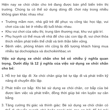
Hiện nay xe chòi chân cho trẻ đang được bán phổ biến trên thị
trường. Chúng ta có thể sử dụng dòng đồ chơi này trong nhiều
không gian khác nhau như:
Trường mầm non, nhà giữ trẻ để phục vụ công tác học tập, vui
chơi của các bé ở nhiều độ tuổi khác nhau.
Khu vui chơi của siêu thị, trung tâm thương mại, khu vui giải trí.
Phụ huynh có thể mua về nhà để cho các con tập đi, vui chơi thỏa
thích nhằm phát triển thể chất và tinh thần bền vững.
Bệnh viện, phòng khám nhi cũng là đối tượng khách hàng mua
nhiều tại dochoiplaza và dochoikinhbac.vn
Việc sử dụng xe chòi chân cho bé có nhiều ý nghĩa quan
trọng. Dưới đây là 12 ý nghĩa của việc sử dụng xe chòi chân
cho bé:
Hỗ trợ bé tập đi: Xe chòi chân giúp bé tự tập đi và phát triển kỹ
năng di chuyển độc lập.
Phát triển cơ bắp: Khi bé sử dụng xe chòi chân, cơ bắp của bé
được làm việc và phát triển, đồng thời giúp bé rèn luyện sự cân
bằng.
Tăng cường thị giác và thính giác: Bé sử dụng xe chòi chân có