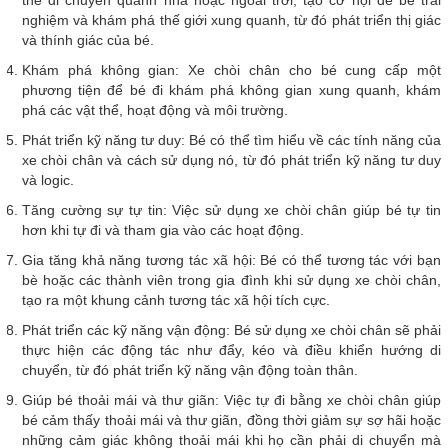
thể di chuyển quanh nhà hoặc ngoài trời, tạo cơ hội để bé trải
nghiệm và khám phá thế giới xung quanh, từ đó phát triển thị giác
và thính giác của bé.
Khám phá không gian: Xe chòi chân cho bé cung cấp một
phương tiện để bé đi khám phá không gian xung quanh, khám
phá các vật thể, hoạt động và môi trường.
Phát triển kỹ năng tư duy: Bé có thể tìm hiểu về các tính năng của
xe chòi chân và cách sử dụng nó, từ đó phát triển kỹ năng tư duy
và logic.
Tăng cường sự tự tin: Việc sử dụng xe chòi chân giúp bé tự tin
hơn khi tự đi và tham gia vào các hoạt động.
Gia tăng khả năng tương tác xã hội: Bé có thể tương tác với bạn
bè hoặc các thành viên trong gia đình khi sử dụng xe chòi chân,
tạo ra một khung cảnh tương tác xã hội tích cực.
Phát triển các kỹ năng vận động: Bé sử dụng xe chòi chân sẽ phải
thực hiện các động tác như đẩy, kéo và điều khiển hướng di
chuyển, từ đó phát triển kỹ năng vận động toàn thân.
Giúp bé thoải mái và thư giãn: Việc tự đi bằng xe chòi chân giúp
bé cảm thấy thoải mái và thư giãn, đồng thời giảm sự sợ hãi hoặc
những cảm giác không thoải mái khi họ cần phải di chuyển mà