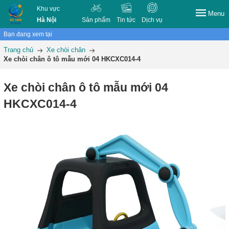
Khu vực
Menu
Hà Nội
Sản phẩm
Tin tức
Dịch vụ
Bạn đang xem tại
Trang chủ
Xe chòi chân
Xe chòi chân ô tô mẫu mới 04 HKCXC014-4
Xe chòi chân ô tô mẫu mới 04
HKCXC014-4