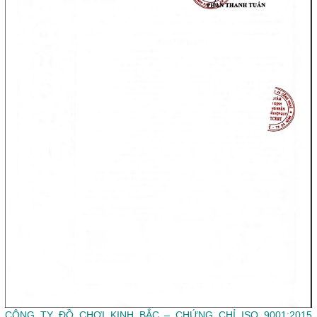
CÔNG TY ĐỒ CHƠI KINH BẮC – CHỨNG CHỈ ISO 9001:2015