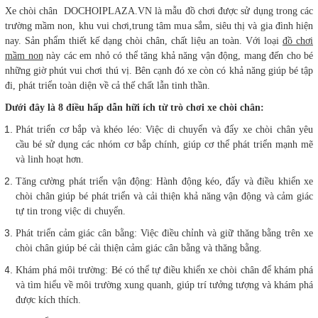
Xe chòi chân DOCHOIPLAZA.VN là mẫu đồ chơi được sử dụng trong các
trường mầm non, khu vui chơi,trung tâm mua sắm, siêu thị và gia đình hiện
nay. Sản phẩm thiết kế dạng chòi chân, chất liệu an toàn. Với loại
đồ chơi
mầm non
này các em nhỏ có thể tăng khả năng vận động, mang đến cho bé
những giờ phút vui chơi thú vị. Bên cạnh đó xe còn có khả năng giúp bé tập
đi, phát triển toàn diện về cả thế chất lẫn tinh thần.
Dưới đây là 8 điều hấp dẫn hữi ích từ trò chơi xe chòi chân:
Phát triển cơ bắp và khéo léo: Việc di chuyển và đẩy xe chòi chân yêu
cầu bé sử dụng các nhóm cơ bắp chính, giúp cơ thể phát triển mạnh mẽ
và linh hoạt hơn.
Tăng cường phát triển vận động: Hành động kéo, đẩy và điều khiển xe
chòi chân giúp bé phát triển và cải thiện khả năng vận động và cảm giác
tự tin trong việc di chuyển.
Phát triển cảm giác cân bằng: Việc điều chỉnh và giữ thăng bằng trên xe
chòi chân giúp bé cải thiện cảm giác cân bằng và thăng bằng.
Khám phá môi trường: Bé có thể tự điều khiển xe chòi chân để khám phá
và tìm hiểu về môi trường xung quanh, giúp trí tưởng tượng và khám phá
được kích thích.