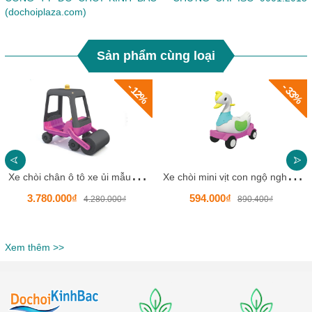
(dochoiplaza.com)
Sản phẩm cùng loại
- 12%
- 33%
X
e chòi chân ô tô xe ủi mẫu mới cho bé HKCXC014-3
X
e chòi mini vịt con ngộ nghĩnh HKCXC02-8
3.780.000₫
594.000₫
4.280.000₫
890.400₫
Xem thêm >>