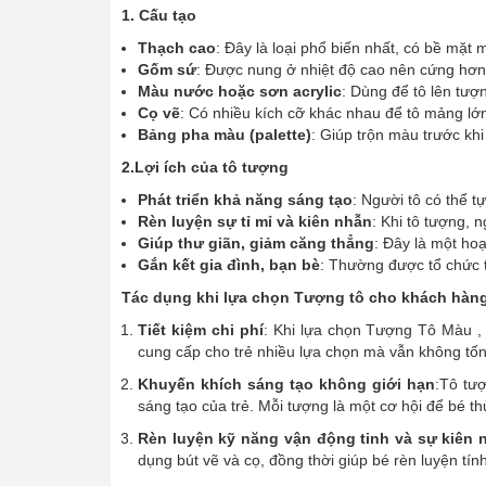
1. Cấu tạo
Thạch cao
: Đây là loại phổ biến nhất, có bề mặ
Gốm sứ
: Được nung ở nhiệt độ cao nên cứng hơn
Màu nước hoặc sơn acrylic
: Dùng để tô lên tượ
Cọ vẽ
: Có nhiều kích cỡ khác nhau để tô mảng lớn 
Bảng pha màu (palette)
: Giúp trộn màu trước khi
2.Lợi ích của tô tượng
Phát triển khả năng sáng tạo
: Người tô có thể t
Rèn luyện sự tỉ mỉ và kiên nhẫn
: Khi tô tượng, 
Giúp thư giãn, giảm căng thẳng
: Đây là một hoạ
Gắn kết gia đình, bạn bè
: Thường được tổ chức t
Tác dụng khi lựa chọn Tượng tô cho khách hàng
Tiết kiệm chi phí
: Khi lựa chọn Tượng Tô Màu , 
cung cấp cho trẻ nhiều lựa chọn mà vẫn không tố
Khuyến khích sáng tạo không giới hạn
:Tô tư
sáng tạo của trẻ. Mỗi tượng là một cơ hội để bé 
Rèn luyện kỹ năng vận động tinh và sự kiên 
dụng bút vẽ và cọ, đồng thời giúp bé rèn luyện tính