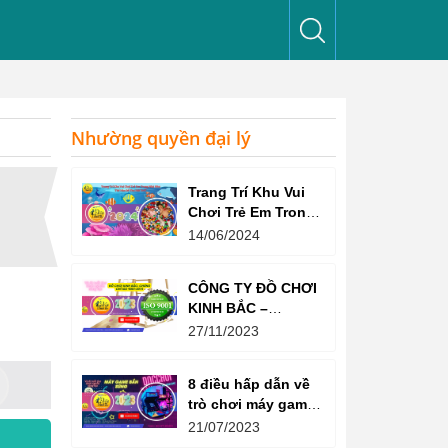
Nhường quyền đại lý
Trang Trí Khu Vui
Chơi Trẻ Em Trong
Nhà Như Thế Nào
14/06/2024
Để Thu Hút Trẻ?
CÔNG TY ĐỒ CHƠI
KINH BẮC –
CHỨNG CHỈ ISO
27/11/2023
9001:2015
8 điều hấp dẫn về
trò chơi máy game
bắn súng
21/07/2023