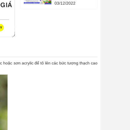
Quả - 4 phương
03/12/2022
pháp khoa học - 4
cuốn sách quản lý
hạn mức tín dụng
thời gian.
c hoặc sơn acrylic để tô lên các bức tượng thạch cao