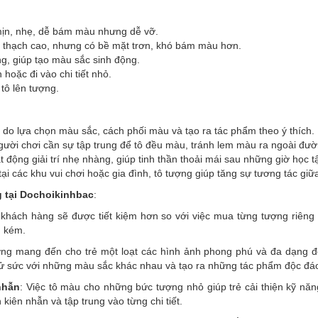
t mịn, nhẹ, dễ bám màu nhưng dễ vỡ.
 thạch cao, nhưng có bề mặt trơn, khó bám màu hơn.
ng, giúp tạo màu sắc sinh động.
hoặc đi vào chi tiết nhỏ.
 tô lên tượng.
ự do lựa chọn màu sắc, cách phối màu và tạo ra tác phẩm theo ý thích.
người chơi cần sự tập trung để tô đều màu, tránh lem màu ra ngoài đườ
t động giải trí nhẹ nhàng, giúp tinh thần thoải mái sau những giờ học 
ại các khu vui chơi hoặc gia đình, tô tượng giúp tăng sự tương tác giữ
 tại Dochoikinhbac
:
khách hàng sẽ được tiết kiệm hơn so với việc mua từng tượng riêng l
n kém.
ợng mang đến cho trẻ một loạt các hình ảnh phong phú và đa dạng để 
thử sức với những màu sắc khác nhau và tạo ra những tác phẩm độc đá
nhẫn
: Việc tô màu cho những bức tượng nhỏ giúp trẻ cải thiện kỹ năng
 kiên nhẫn và tập trung vào từng chi tiết.