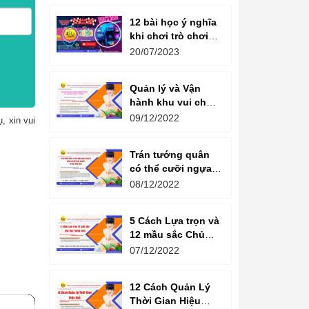
12 bài học ý nghĩa
khi chơi trò chơi
máy game đua xe
20/07/2023
moto đôi
Quản lý và Vận
hành khu vui chơi
giải trí -
09/12/2022
, xin vui
Management and
Operation of
Trán tướng quân
amusement parks
có thể cưỡi ngựa,
Bụng tể tướng có
08/12/2022
thể chèo thuyền
Cổ ngữ 1000 Năm.
5 Cách Lựa trọn và
12 mầu sắc Chủ
đạo Tương sinh
07/12/2022
Kiến tạo không
gian khởi sinh
12 Cách Quản Lý
năng lượng
Thời Gian Hiệu