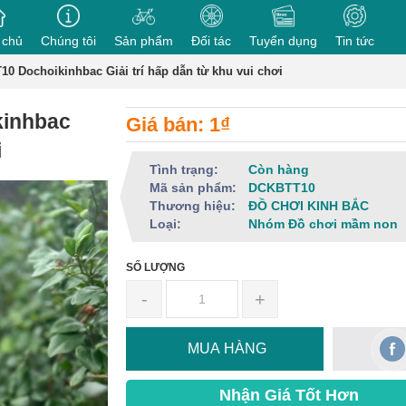
 chủ
Chúng tôi
Sản phẩm
Đối tác
Tuyển dụng
Tin tức
 Dochoikinhbac Giải trí hấp dẫn từ khu vui chơi
kinhbac
Giá bán: 1₫
i
Tình trạng:
Còn hàng
Mã sản phẩm:
DCKBTT10
Thương hiệu:
ĐỒ CHƠI KINH BẮC
Loại:
Nhóm Đồ chơi mầm non
SỐ LƯỢNG
-
+
MUA HÀNG
Nhận Giá Tốt Hơn