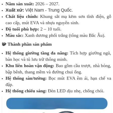
Năm sản xuất:
2026 – 2027.
Xuất xứ:
Việt Nam - Trung Quốc.
Chất liệu chính:
Khung sắt mạ kẽm sơn tĩnh điện, gỗ
cao cấp, mút EVA và nhựa nguyên sinh.
Độ tuổi phù hợp:
2 – 10 tuổi.
Màu sắc:
Xanh dương phối trắng (tông màu Bắc Âu).
🧩 Thành phần sản phẩm
Hệ thống giường tầng đa năng:
Tích hợp giường ngủ,
bàn học và tủ lưu trữ thông minh.
Khu liên hoàn vận động:
Bao gồm cầu trượt, nhà bóng,
bập bênh, thang mềm và đường chui ống.
Hệ thống sàn/tường:
Bọc mút EVA êm ái, hạn chế va
đập.
Hệ thống chiếu sáng:
Đèn LED dịu nhẹ, chống chói.