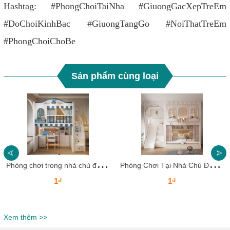
Hashtag: #PhongChoiTaiNha #GiuongGacXepTreEm
#DoChoiKinhBac #GiuongTangGo #NoiThatTreEm
#PhongChoiChoBe
Sản phẩm cùng loại
P
hòng chơi trong nhà chủ đề Dream House PCTNKB10 – Không gian mơ ước cho bé
P
hòng Chơi Tại Nhà Chủ Đề Biệt Thự PCTNKB15 – Không Gian Vui Chơi Sang Trọng Cho Bé
1₫
1₫
Xem thêm >>