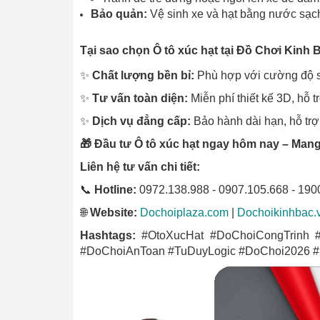
Bảo quản:
Vệ sinh xe và hạt bằng nước sạc
Tại sao chọn Ô tô xúc hạt tại Đồ Chơi Kinh 
✨
Chất lượng bền bỉ:
Phù hợp với cường độ sử
✨
Tư vấn toàn diện:
Miễn phí thiết kế 3D, hỗ t
✨
Dịch vụ đẳng cấp:
Bảo hành dài hạn, hỗ trợ 
🎁 Đầu tư Ô tô xúc hạt ngay hôm nay – Mang
Liên hệ tư vấn chi tiết:
📞
Hotline:
0972.138.988 - 0907.105.668 - 190
🌐
Website:
Dochoiplaza.com
|
Dochoikinhbac.
Hashtags:
#OtoXucHat #DoChoiCongTrinh 
#DoChoiAnToan #TuDuyLogic #DoChoi2026 