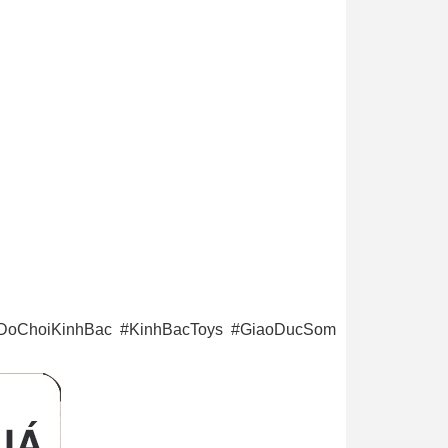
DoChoiKinhBac #KinhBacToys #GiaoDucSom