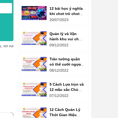
12 bài học ý nghĩa
khi chơi trò chơi
máy game đua xe
20/07/2023
moto đôi
Quản lý và Vận
hành khu vui chơi
giải trí -
09/12/2022
, xin vui
Management and
Operation of
Trán tướng quân
amusement parks
có thể cưỡi ngựa,
Bụng tể tướng có
08/12/2022
thể chèo thuyền
Cổ ngữ 1000 Năm.
5 Cách Lựa trọn và
12 mầu sắc Chủ
đạo Tương sinh
07/12/2022
Kiến tạo không
gian khởi sinh
12 Cách Quản Lý
năng lượng
Thời Gian Hiệu