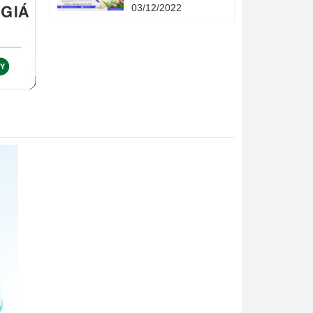
Quả - 4 phương
03/12/2022
pháp khoa học - 4
cuốn sách quản lý
hạn mức tín dụng
thời gian.