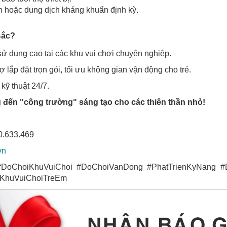
h hoặc dung dịch kháng khuẩn định kỳ.
Bắc?
 dụng cao tại các khu vui chơi chuyên nghiệp.
rợ lắp đặt trọn gói, tối ưu không gian vận động cho trẻ.
kỹ thuật 24/7.
 đến "công trường" sáng tạo cho các thiên thần nhỏ!
0.633.469
vn
#DoChoiKhuVuiChoi #DoChoiVanDong #PhatTrienKyNang #
#KhuVuiChoiTreEm