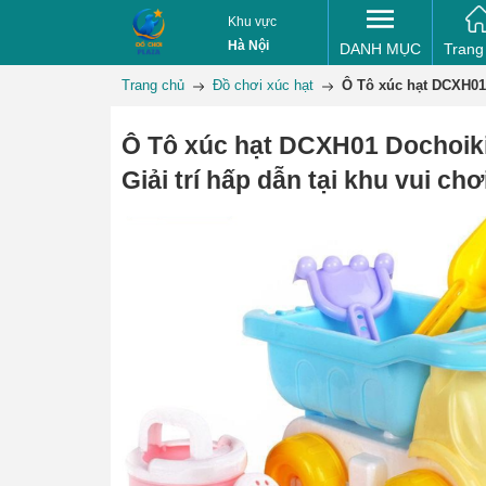
Khu vực
Hà Nội
DANH MỤC
Trang
Trang chủ
Đồ chơi xúc hạt
Ô Tô xúc hạt DCXH01 
Ô Tô xúc hạt DCXH01 Dochoik
Giải trí hấp dẫn tại khu vui chơ