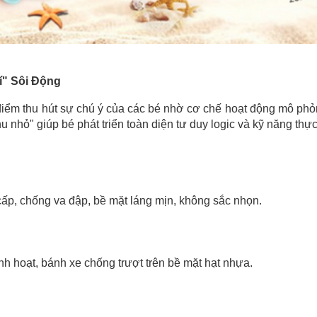
í" Sôi Động
điểm thu hút sự chú ý của các bé nhờ cơ chế hoạt động mô phỏn
 nhỏ" giúp bé phát triển toàn diện tư duy logic và kỹ năng thự
p, chống va đập, bề mặt láng mịn, không sắc nhọn.
nh hoạt, bánh xe chống trượt trên bề mặt hạt nhựa.