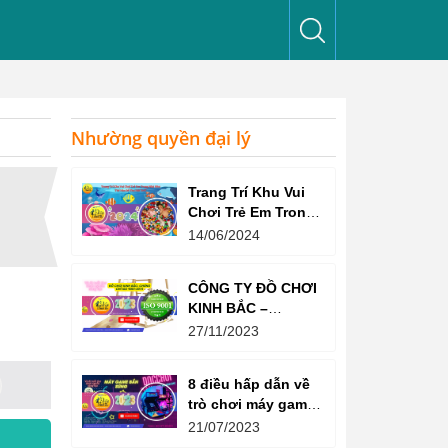
Nhường quyền đại lý
Trang Trí Khu Vui
Chơi Trẻ Em Trong
Nhà Như Thế Nào
14/06/2024
Để Thu Hút Trẻ?
CÔNG TY ĐỒ CHƠI
KINH BẮC –
CHỨNG CHỈ ISO
27/11/2023
9001:2015
8 điều hấp dẫn về
trò chơi máy game
bắn súng
21/07/2023