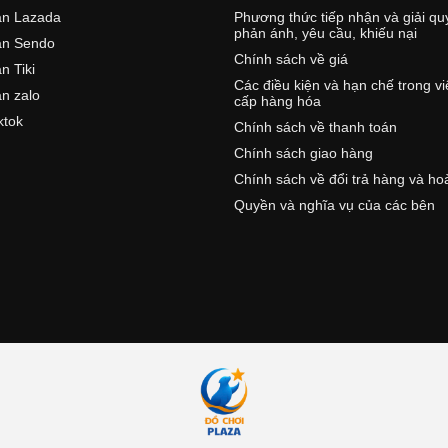
án Lazada
Phương thức tiếp nhận và giải qu
phản ánh, yêu cầu, khiếu nại
án Sendo
Chính sách về giá
n Tiki
Các điều kiện và hạn chế trong v
n zalo
cấp hàng hóa
ktok
Chính sách về thanh toán
Chính sách giao hàng
Chính sách về đổi trả hàng và ho
Quyền và nghĩa vụ của các bên