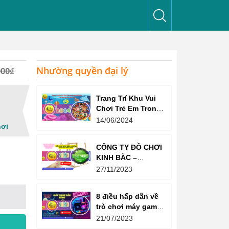
Nhường quyền đại lý
000₫
Trang Trí Khu Vui
Chơi Trẻ Em Trong
Nhà Như Thế Nào
14/06/2024
hơi
Để Thu Hút Trẻ?
CÔNG TY ĐỒ CHƠI
KINH BẮC –
CHỨNG CHỈ ISO
27/11/2023
9001:2015
8 điều hấp dẫn về
trò chơi máy game
bắn súng
21/07/2023