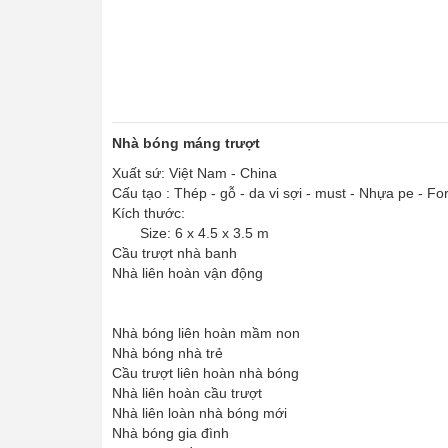
Nhà bóng máng trượt
Xuất sứ: Việt Nam - China
Cấu tạo : Thép - gỗ - da vi sợi - must - Nhựa pe - Fo
Kích thước:
Size: 6 x 4.5 x 3.5 m
Cầu trượt nhà banh
Nhà liên hoàn vận động
Nhà bóng liên hoàn mầm non
Nhà bóng nhà trẻ
Cầu trượt liên hoàn nhà bóng
Nhà liên hoàn cầu trượt
Nhà liên loàn nhà bóng mới
Nhà bóng gia đình