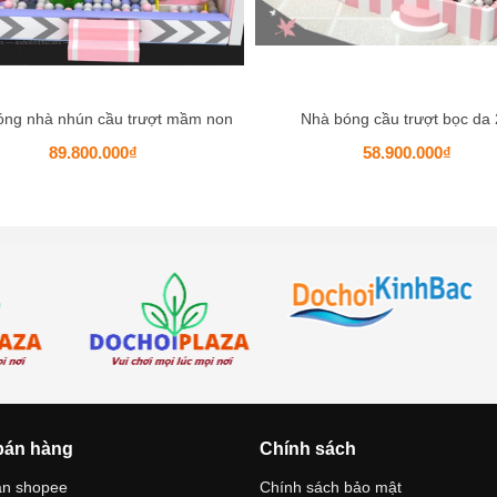
óng nhà nhún cầu trượt mầm non
Nhà bóng cầu trượt bọc da
89.800.000₫
58.900.000₫
bán hàng
Chính sách
án shopee
Chính sách bảo mật