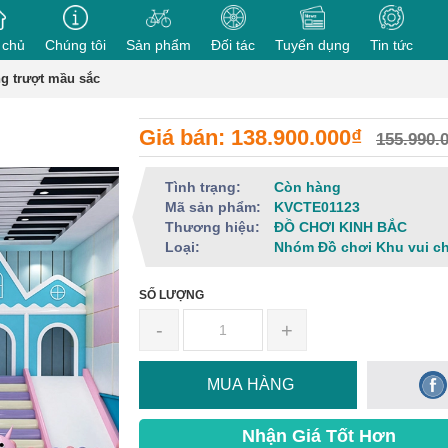
 chủ
Chúng tôi
Sản phẩm
Đối tác
Tuyển dụng
Tin tức
g trượt mầu sắc
Giá bán: 138.900.000₫
155.990.
Tình trạng:
Còn hàng
Mã sản phẩm:
KVCTE01123
Thương hiệu:
ĐỒ CHƠI KINH BẮC
Loại:
Nhóm Đồ chơi Khu vui c
SỐ LƯỢNG
-
+
MUA HÀNG
Nhận Giá Tốt Hơn