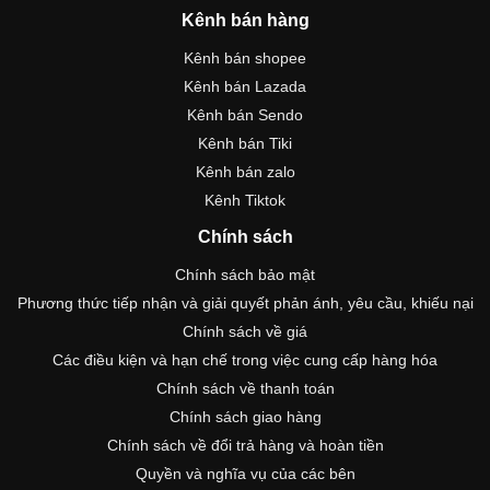
Kênh bán hàng
Kênh bán shopee
Kênh bán Lazada
Kênh bán Sendo
Kênh bán Tiki
Kênh bán zalo
Kênh Tiktok
Chính sách
Chính sách bảo mật
Phương thức tiếp nhận và giải quyết phản ánh, yêu cầu, khiếu nại
Chính sách về giá
Các điều kiện và hạn chế trong việc cung cấp hàng hóa
Chính sách về thanh toán
Chính sách giao hàng
Chính sách về đổi trả hàng và hoàn tiền
Quyền và nghĩa vụ của các bên