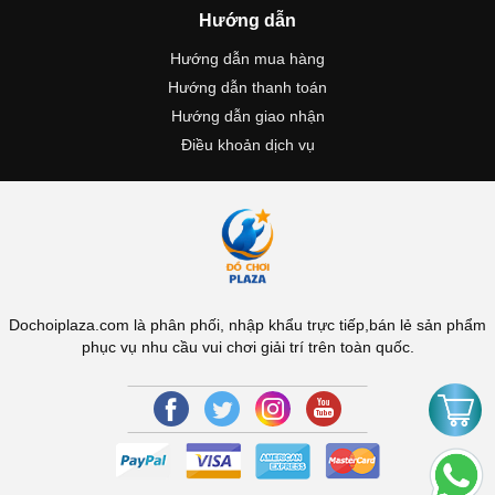
Hướng dẫn
Hướng dẫn mua hàng
Hướng dẫn thanh toán
Hướng dẫn giao nhận
Điều khoản dịch vụ
Dochoiplaza.com là phân phối, nhập khẩu trực tiếp,bán lẻ sản phẩm
phục vụ nhu cầu vui chơi giải trí trên toàn quốc.