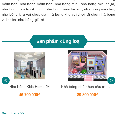
mầm non, nhà banh mầm non, nhà bóng mini, nhà bóng mini nhựa,
nhà bóng cầu trượt mini , nhà bóng mini trẻ em, nhà bóng vui chơi,
nhà bóng khu vui chơi, giá nhà bóng khu vui chơi, đi chơi nhà bóng
vui nhộn, nhà bóng giá rẻ
Sản phẩm cùng loại
N
hà bóng nhà nhún cầu trượt mầm non
Nhà bóng Kids Home 24
46.700.000₫
89.800.000₫
Xem thêm >>