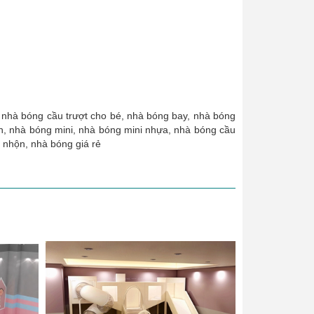
, nhà bóng cầu trượt cho bé, nhà bóng bay, nhà bóng
 nhà bóng mini, nhà bóng mini nhựa, nhà bóng cầu
i nhộn, nhà bóng giá rẻ