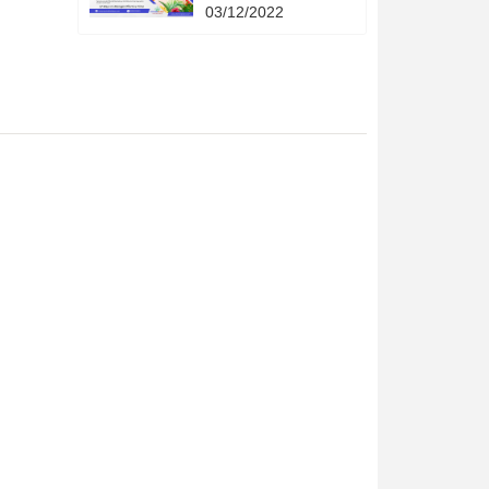
Quả - 4 phương
03/12/2022
pháp khoa học - 4
cuốn sách quản lý
hạn mức tín dụng
thời gian.