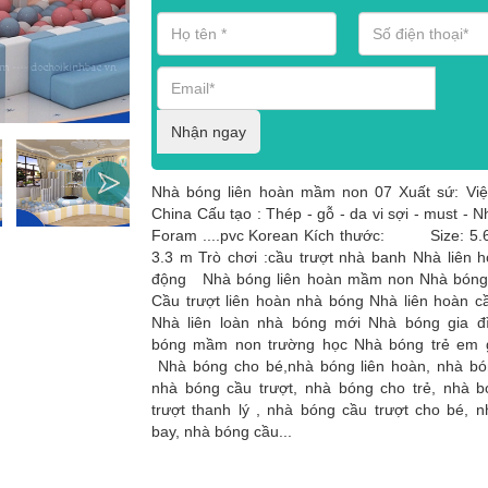
Nhận ngay
Nhà bóng liên hoàn mầm non 07 Xuất sứ: Việ
China Cấu tạo : Thép - gỗ - da vi sợi - must - N
Foram ....pvc Korean Kích thước: Size: 5.6
3.3 m Trò chơi :cầu trượt nhà banh Nhà liên 
động Nhà bóng liên hoàn mầm non Nhà bóng 
Cầu trượt liên hoàn nhà bóng Nhà liên hoàn c
Nhà liên loàn nhà bóng mới Nhà bóng gia đ
bóng mầm non trường học Nhà bóng trẻ em g
Nhà bóng cho bé,nhà bóng liên hoàn, nhà bó
nhà bóng cầu trượt, nhà bóng cho trẻ, nhà 
trượt thanh lý , nhà bóng cầu trượt cho bé, 
bay, nhà bóng cầu...