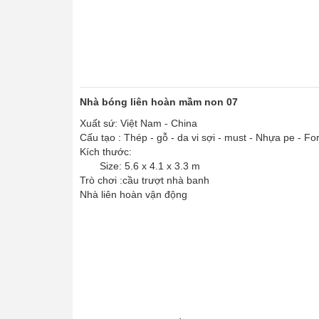
Nhà bóng liên hoàn mầm non 07
Xuất sứ: Việt Nam - China
Cấu tạo : Thép - gỗ - da vi sợi - must - Nhựa pe - Fo
Kích thước:
Size: 5.6 x 4.1 x 3.3 m
Trò chơi :cầu trượt nhà banh
Nhà liên hoàn vận động