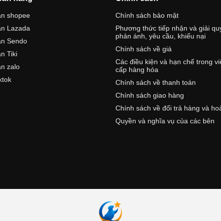
án shopee
Chính sách bảo mật
án Lazada
Phương thức tiếp nhận và giải qu
phản ánh, yêu cầu, khiếu nại
án Sendo
Chính sách về giá
n Tiki
Các điều kiện và hạn chế trong v
n zalo
cấp hàng hóa
ktok
Chính sách về thanh toán
Chính sách giao hàng
Chính sách về đổi trả hàng và ho
Quyền và nghĩa vụ của các bên