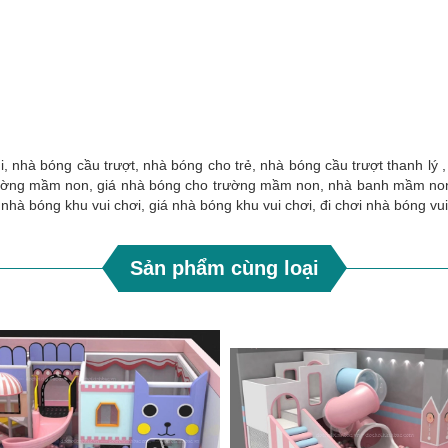
 nhà bóng cầu trượt, nhà bóng cho trẻ, nhà bóng cầu trượt thanh lý 
ường mầm non, giá nhà bóng cho trường mầm non, nhà banh mầm non,
, nhà bóng khu vui chơi, giá nhà bóng khu vui chơi, đi chơi nhà bóng vu
Sản phẩm cùng loại