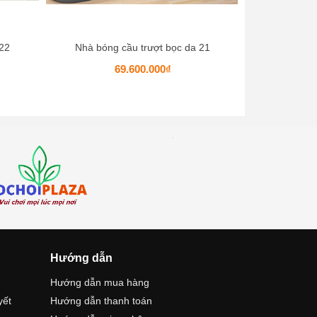
 22
Nhà bóng cầu trượt bọc da 21
69.600.000₫
Hướng dẫn
Hướng dẫn mua hàng
yết
Hướng dẫn thanh toán