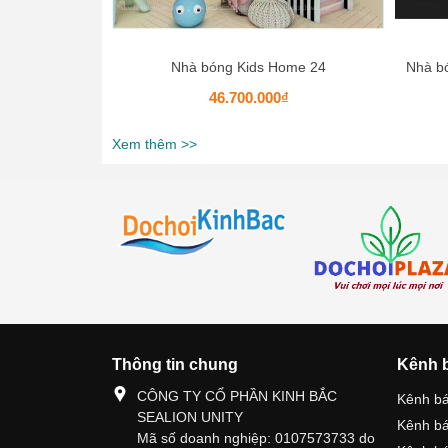
Nhà bóng Kids Home 24
Nhà b
46.700.000₫
Xem thêm >>
Thông tin chung
Kênh 
CÔNG TY CỔ PHẦN KINH BẮC
Kênh b
SEALION UNITY
Kênh b
Mã số doanh nghiệp: 0107573733 do