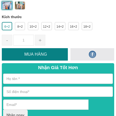
Kích thước
6+2
8+2
10+2
12+2
14+2
16+2
18+2
-
+
MUA HÀNG
Nhận Giá Tốt Hơn
Nhận ngay