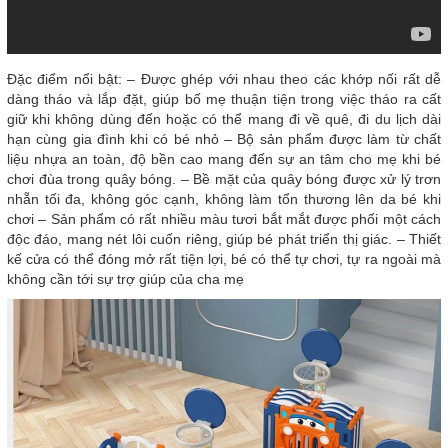
Đặc điểm nổi bật: – Được ghép với nhau theo các khớp nối rất dễ
dàng tháo và lắp đặt, giúp bố mẹ thuận tiện trong việc tháo ra cất
giữ khi không dùng đến hoặc có thể mang đi về quê, đi du lịch dài
hạn cùng gia đình khi có bé nhỏ – Bộ sản phẩm được làm từ chất
liệu nhựa an toàn, độ bền cao mang đến sự an tâm cho mẹ khi bé
chơi đùa trong quây bóng. – Bề mặt của quây bóng được xử lý trơn
nhẵn tối đa, không góc cạnh, không làm tổn thương lên da bé khi
chơi – Sản phẩm có rất nhiều màu tươi bắt mắt được phối một cách
độc đáo, mang nét lôi cuốn riêng, giúp bé phát triển thị giác. – Thiết
kế cửa có thể đóng mở rất tiện lợi, bé có thể tự chơi, tự ra ngoài mà
không cần tới sự trợ giúp của cha mẹ