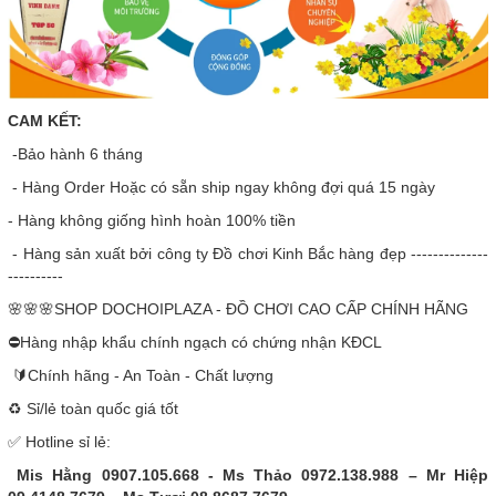
CAM KẾT:
-Bảo hành 6 tháng
- Hàng Order Hoặc có sẵn ship ngay không đợi quá 15 ngày
- Hàng không giống hình hoàn 100% tiền
- Hàng sản xuất bởi công ty Đồ chơi Kinh Bắc hàng đẹp --------------
----------
🌸🌸🌸SHOP DOCHOIPLAZA - ĐỒ CHƠI CAO CẤP CHÍNH HÃNG
⛔Hàng nhập khẩu chính ngạch có chứng nhận KĐCL
🔰Chính hãng - An Toàn - Chất lượng
♻️ Sỉ/lẻ toàn quốc giá tốt
✅ Hotline sỉ lẻ:
Mis Hằng 0907.105.668 - Ms Thảo 0972.138.988 – Mr Hiệp