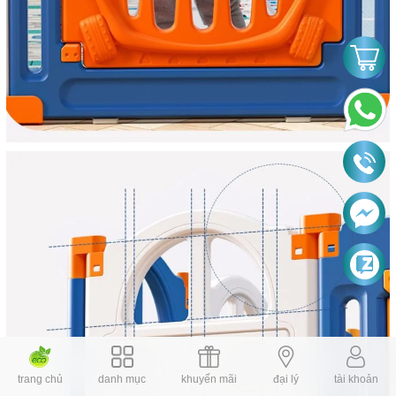
trang chủ
danh mục
khuyến mãi
đại lý
tài khoản