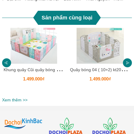
Sản phẩm cùng loại
K
hung quây Cũi quây bóng mèo kitty KBKTK03 Cao cấp cho bé bằng nhựa HDPE
Q
uây bóng 04 ( 10+2) kt201 HKCQB9
1.499.000₫
1.499.000₫
Xem thêm >>