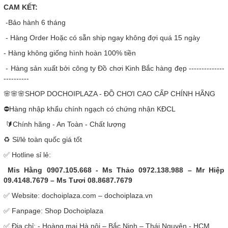
CAM KẾT:
-Bảo hành 6 tháng
- Hàng Order Hoặc có sẵn ship ngay không đợi quá 15 ngày
- Hàng không giống hình hoàn 100% tiền
- Hàng sản xuất bởi công ty Đồ chơi Kinh Bắc hàng đẹp --------------
----------
🌸🌸🌸SHOP DOCHOIPLAZA - ĐỒ CHƠI CAO CẤP CHÍNH HÃNG
⛔Hàng nhập khẩu chính ngạch có chứng nhận KĐCL
🔰Chính hãng - An Toàn - Chất lượng
♻️ Sỉ/lẻ toàn quốc giá tốt
✅ Hotline sỉ lẻ:
Mis Hằng 0907.105.668 - Ms Thảo 0972.138.988 – Mr Hiệp
09.4148.7679 – Ms Tươi 08.8687.7679
✅ Website: dochoiplaza.com – dochoiplaza.vn
✅ Fanpage: Shop Dochoiplaza
✅ Địa chỉ: - Hoàng mai Hà nội – Bắc Ninh – Thái Nguyên - HCM