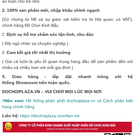
an toàn cho trẻ nhỏ
2. 100% sản phẩm mới, nhập khẩu chính ngạch
(Có chứng từ NK và sự giám sát kiểm tra từ Hải quan; có VAT),
chính hãng Đồ Chơi Kinh Bắc.
Dịch vụ hỗ trợ chắm sóc tận tình, chu đáo
( Đội ngũ nhân sự chuyên nghiệp )
Cam kết giá tốt nhất thị trường
( Giá cả luôn là yếu tố quan trọng hàng đầu để sản phẩm đến với
nhiều và nhiều hơn với mỗi gia đình )
5. Giao hàng - lắp đặt nhanh tróng với hệ
thống Showroom trên toàn quốc.
DOCHOIPLAZA.VN – VUI CHƠI MỌI LÚC MỌI NƠI
>Nên xem:
Hệ thống phân phối dochoiplaza.vn và Cách phân biệt
hàng chính hãng
Liên hệ:
https://dochoiplaza.com/lien-he